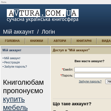
Логін.
Мій аккаунт
/ Логін
ГОЛОВНА
КНИЖКИ
АВТОРИ
КНИГАРНІ
ВИДА
Мій аккаунт
Доступ в "Мій аккаунт"
Мій аккаунт
Вже маєте аккаунт?
Реєстрація
Забули пароль?
*
Емейл:
*
Пароль:
Книголюбам
Забули пароль?
пропонуємо
купить
Що таке аккаунт?
мебель