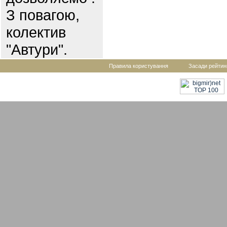
З повагою,
колектив
"Автури".
Правила користування
Засади рейтин