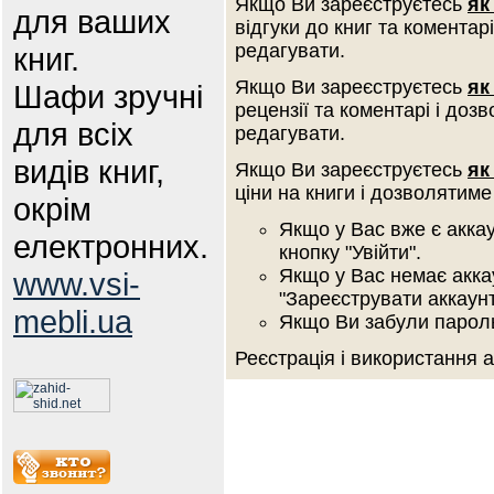
Якщо Ви зареєструєтесь
як
для ваших
відгуки до книг та коментар
редагувати.
книг.
Якщо Ви зареєструєтесь
як
Шафи зручні
рецензії та коментарі і доз
для всіх
редагувати.
видів книг,
Якщо Ви зареєструєтесь
як
ціни на книги і дозволятиме
окрім
Якщо у Вас вже є аккау
електронних.
кнопку "Увійти".
Якщо у Вас немає аккау
www.vsi-
"Зареєструвати аккаунт
mebli.ua
Якщо Ви забули пароль 
Реєстрація і використання 