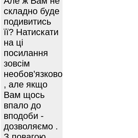
Але ж Вам не
складно буде
подивитись
її? Натискати
на ці
посилання
зовсім
необов’язково
, але якщо
Вам щось
впало до
вподоби -
дозволяємо .
З повагою,