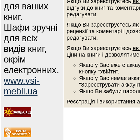
Якщо Ви зареєструєтесь
як
для ваших
відгуки до книг та коментар
редагувати.
книг.
Якщо Ви зареєструєтесь
як
Шафи зручні
рецензії та коментарі і доз
для всіх
редагувати.
видів книг,
Якщо Ви зареєструєтесь
як
ціни на книги і дозволятиме
окрім
Якщо у Вас вже є аккау
електронних.
кнопку "Увійти".
Якщо у Вас немає аккау
www.vsi-
"Зареєструвати аккаунт
mebli.ua
Якщо Ви забули пароль 
Реєстрація і використання 