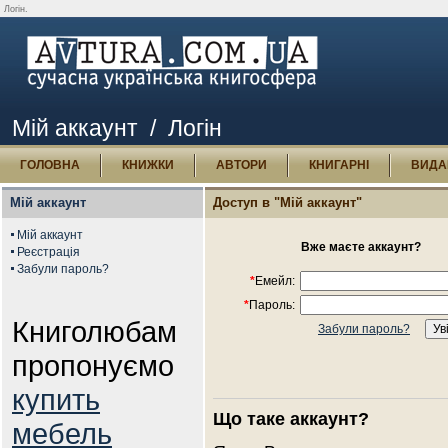
Логін.
Мій аккаунт
/ Логін
ГОЛОВНА
КНИЖКИ
АВТОРИ
КНИГАРНІ
ВИДА
Мій аккаунт
Доступ в "Мій аккаунт"
Мій аккаунт
Вже маєте аккаунт?
Реєстрація
Забули пароль?
*
Емейл:
*
Пароль:
Книголюбам
Забули пароль?
пропонуємо
купить
Що таке аккаунт?
мебель