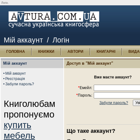
Логін.
Мій аккаунт
/ Логін
ГОЛОВНА
КНИЖКИ
АВТОРИ
КНИГАРНІ
ВИДА
Мій аккаунт
Доступ в "Мій аккаунт"
Мій аккаунт
Вже маєте аккаунт?
Реєстрація
Забули пароль?
*
Емейл:
*
Пароль:
Книголюбам
Забули пароль?
пропонуємо
купить
Що таке аккаунт?
мебель