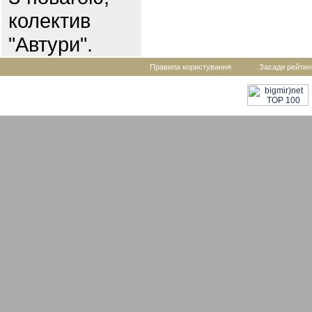
колектив
"Автури".
Правила користування
Засади рейтин