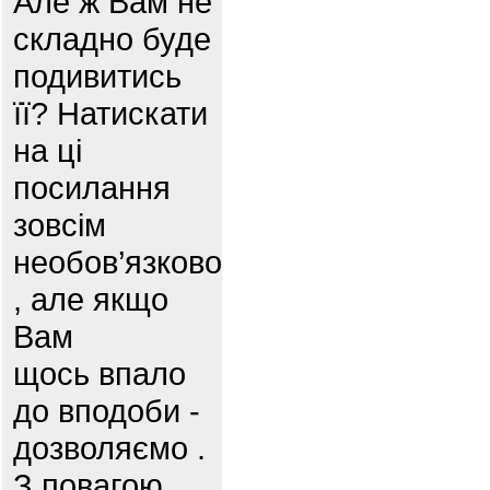
Але ж Вам не
складно буде
подивитись
її? Натискати
на ці
посилання
зовсім
необов’язково
, але якщо
Вам
щось впало
до вподоби -
дозволяємо .
З повагою,