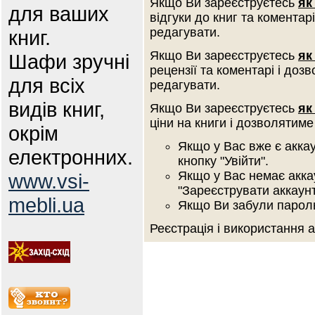
Якщо Ви зареєструєтесь
як
для ваших
відгуки до книг та коментар
редагувати.
книг.
Якщо Ви зареєструєтесь
як
Шафи зручні
рецензії та коментарі і доз
для всіх
редагувати.
видів книг,
Якщо Ви зареєструєтесь
як
ціни на книги і дозволятиме
окрім
Якщо у Вас вже є аккау
електронних.
кнопку "Увійти".
Якщо у Вас немає аккау
www.vsi-
"Зареєструвати аккаунт
mebli.ua
Якщо Ви забули пароль 
Реєстрація і використання 