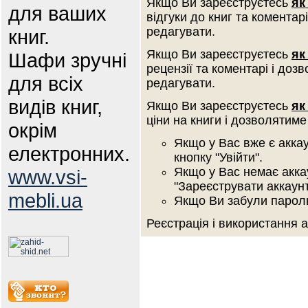
Якщо Ви зареєструєтесь
як
для ваших
відгуки до книг та коментар
редагувати.
книг.
Якщо Ви зареєструєтесь
як
Шафи зручні
рецензії та коментарі і доз
для всіх
редагувати.
видів книг,
Якщо Ви зареєструєтесь
як
ціни на книги і дозволятиме
окрім
Якщо у Вас вже є аккау
електронних.
кнопку "Увійти".
Якщо у Вас немає аккау
www.vsi-
"Зареєструвати аккаунт
mebli.ua
Якщо Ви забули пароль 
Реєстрація і використання 