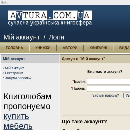
Логін.
Мій аккаунт
/ Логін
ГОЛОВНА
КНИЖКИ
АВТОРИ
КНИГАРНІ
ВИДА
Мій аккаунт
Доступ в "Мій аккаунт"
Мій аккаунт
Вже маєте аккаунт?
Реєстрація
Забули пароль?
*
Емейл:
*
Пароль:
Книголюбам
Забули пароль?
пропонуємо
купить
Що таке аккаунт?
мебель