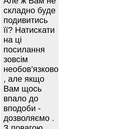
Але ж Вам не
складно буде
подивитись
її? Натискати
на ці
посилання
зовсім
необов’язково
, але якщо
Вам щось
впало до
вподоби -
дозволяємо .
З повагою,