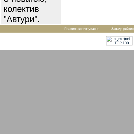
колектив
"Автури".
Правила користування
Засади рейтин