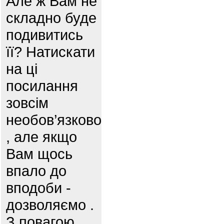
Але ж Вам не
складно буде
подивитись
її? Натискати
на ці
посилання
зовсім
необов’язково
, але якщо
Вам щось
впало до
вподоби -
дозволяємо .
З повагою,