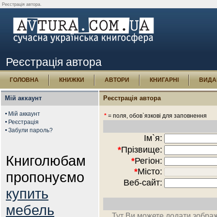
Реєстрація автора.
Реєстрація автора
ГОЛОВНА
КНИЖКИ
АВТОРИ
КНИГАРНІ
ВИДА
Мій аккаунт
Реєстрація автора
Мій аккаунт
*
= поля, обов`язкові для заповнення
Реєстрація
Забули пароль?
Ім`я:
*
Прізвище:
Книголюбам
*
Регіон:
*
Місто:
пропонуємо
Веб-сайт:
купить
мебель
Тут Ви можете додати зобра