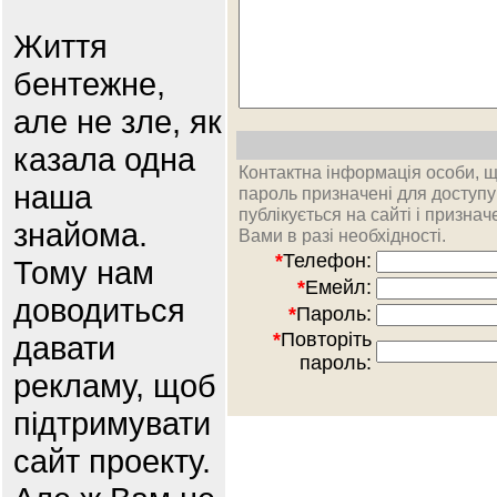
Життя
бентежне,
але не зле, як
казала одна
Контактна інформація особи, 
наша
пароль призначені для доступу
публікується на сайті і призна
знайома.
Вами в разі необхідності.
*
Телефон:
Тому нам
*
Емейл:
доводиться
*
Пароль:
*
Повторіть
давати
пароль:
рекламу, щоб
підтримувати
сайт проекту.