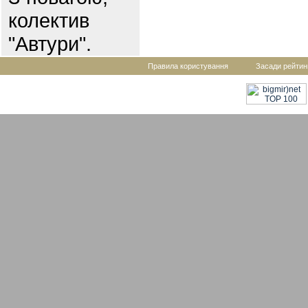
колектив
"Автури".
Правила користування
Засади рейтин