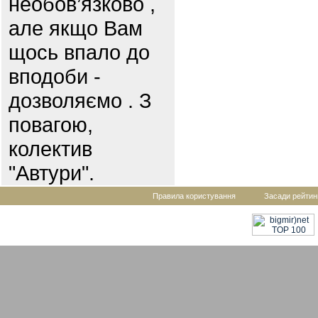
необов’язково ,
але якщо Вам
щось впало до
вподоби -
дозволяємо . З
повагою,
колектив
"Автури".
Правила користування
Засади рейтин