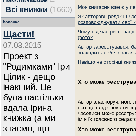
Пропонується видавцям
(21)
Моя книгарня вже є у пер
Всі книжки
(1660)
Як авторові, редакції 
розповсюджувати свої 
Колонка
Чому під час реєстраці
Щасти!
фото?
07.03.2015
Автор зареєстувався, ба
знаходить себе в загаль
Проект з
Навіщо на сторінці книж
"Родимками" Іри
Цілик - дещо
Хто може реєструва
інакший. Це
була настільки
Автор власноруч, його л
вдала Ірина
про що слід сповістити
часописи може реєструв
книжка (а ми
ім’я їх головного редак
знаємо, що
Хто може реєструва