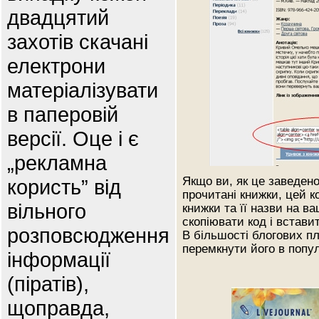
двадцятий
захотів скачані
електрони
матеріалізувати
в паперовій
версії. Оце і є
„рекламна
Якщо ви, як це заведено
користь” від
прочитані книжки, цей 
вільного
книжки та її назви на в
скопіювати код і встави
розповсюдження
В більшості блогових п
перемкнути його в попу
інформації
(піратів),
щоправда,