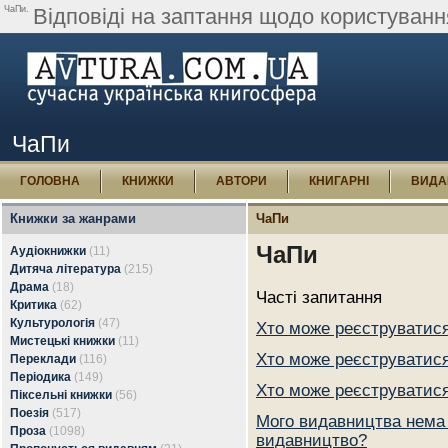
ЧаПи.
Відповіді на заптання щодо користуван
ЧаПи
ГОЛОВНА
КНИЖКИ
АВТОРИ
КНИГАРНІ
ВИДА
Книжки за жанрами
ЧаПи
ЧаПи
Аудіокнижки
(11)
Дитяча література
(215)
Драма
(18)
Часті запитання
Критика
(62)
Культурологія
(47)
Хто може реєструватися
Мистецькі книжки
(11)
Хто може реєструватися
Переклади
(116)
Періодика
(149)
Хто може реєструватися
Піксельні книжки
(56)
Поезія
(517)
Мого видавництва нема 
Проза
(1098)
видавництво?