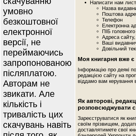
скачуванню
Написати нам листа
Назва видавн
умовно
Поштова адре
безкоштовної
Телефон
Електронна а
електронної
ПІБ головного
Адреса сайту,
версії, не
Ваші видавнич
Довільний те
переймаючись
Моя книгарня вже є 
запропонованою
Інформацію про деякі по
післяплатою.
редакцією сайту на проп
Авторам не
віддамо вам керування
звикати. Але
Як авторові, редак
кількість і
розповсюджувати с
тривалість цих
Зареєструватися як книг
скачувань навіть
своїм прізвищем, додати
доставлятимете свої кни
після того, як
бандеролей Укрпошти до