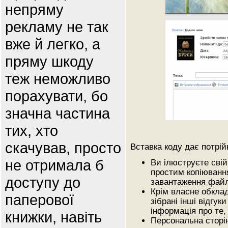
непряму
рекламу не так
вже й легко, а
пряму шкоду
теж неможливо
порахувати, бо
значна частина
тих, хто
скачував, просто
Вставка коду дає потрій
не отримала б
Ви ілюструєте свій
простим копіюванн
доступу до
завантаження файл
Крім власне обклад
паперової
зібрані інші відгук
інформація про те,
книжки, навіть
Персональна сторі