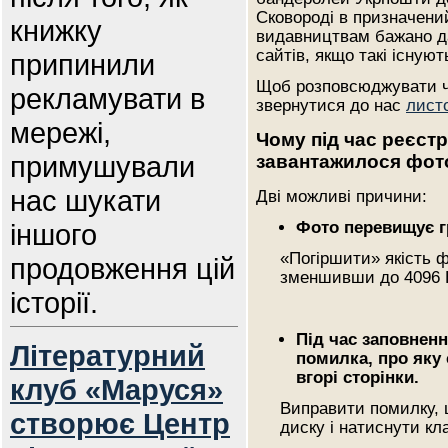
Сковороді в призначений
книжку
видавництвам бажано да
сайтів, якщо такі існуют
припинили
Щоб розповсюджувати че
рекламувати в
звернутися до нас
лист
мережі,
Чому під час реєст
примушували
завантажилося фот
нас шукати
Дві можливі причини:
іншого
Фото перевищує г
«Погіршити» якість ф
продовження цій
зменшивши до 4096 
історії.
Під час заповненн
Літературний
помилка, про яку
вгорі сторінки.
клуб «Маруся»
Виправити помилку, 
створює Центр
диску і натиснути кл