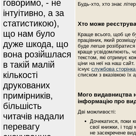
говоримо, - не
Будь-хто, хто знає літе
інтуітивно, а за
статистикою),
Хто може реєструва
що нам було
Краще всього, щоб це б
працівник, який розміщу
дуже шкода, що
буде легше розібратися 
краще усвідомлюють, чо
вона розійшлася
текстом, які отримує ко
в такій малій
ціни на неї на наш сайт
існує
службова сторінк
кількості
списком з вказівкою їх а
друкованих
примірників,
Мого видавництва н
інформацію про ви
більшість
Дві можливості:
читачів надали
Дочекатися, поки к
перевагу
свої книжки, і тод
не засекречене ви