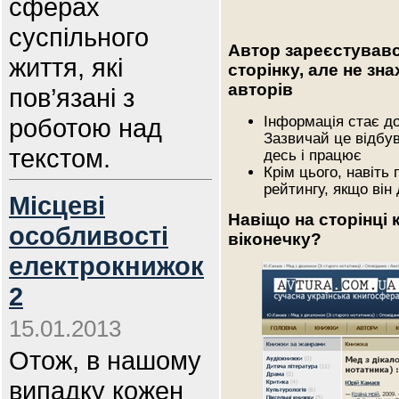
сферах
суспільного
Автор зареєстувавс
життя, які
сторінку, але не зн
авторів
пов’язані з
Інформація стає д
роботою над
Зазвичай це відбу
текстом.
десь і працює
Крім цього, навіть
рейтингу, якщо він
Місцеві
Навіщо на сторінці
особливості
віконечку?
електрокнижок
2
15.01.2013
Отож, в нашому
випадку кожен