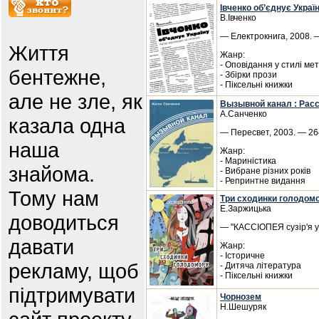
Івченко об’єднує Украї
В.Івченко
— Електрокнига, 2008. —
Життя
Жанр:
- Оповідання у стилі ме
бентежне,
- Збірки прози
- Піксельні книжки
але не зле, як
Вызывной канал : Рас
А.Санченко
казала одна
— Пересвет, 2003. — 264
наша
Жанр:
- Мариністика
знайома.
- Вибране різних років
- Репринтне видання
Тому нам
Три сходинки голодомо
Е.Заржицька
доводиться
— "КАССІОПЕЯ сузір'я ук
давати
Жанр:
- Історичне
рекламу, щоб
- Дитяча література
- Піксельні книжки
підтримувати
Чорнозем
Н.Шешуряк