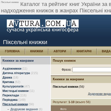
Піксельні книжки.
Каталог та рейтинг книг України за 
надходження книжок в жанрах Піксельні кн
Піксельні книжки
ГОЛОВНА
КНИЖКИ
АВТОРИ
КНИГАРНІ
ВИДА
Книжки за жанрами
Пошук книжок
Аудіокнижки
(11)
Фраза:
Дитяча література
(215)
Драма
(18)
Книжки за жанрами
Критика
(62)
Культурологія
(47)
Піксельні книжки
(56)
Мистецькі книжки
(11)
Додрукове вида
Переклади
(116)
Періодика
(149)
Результат:
1-10
(всього 56)
Піксельні книжки
(56)
–
Додрукове видання
(6)
Фото