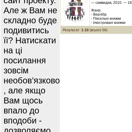
сайт проекту.
— самвидав, 2010. — 18 
Але ж Вам не
Жанр:
- Верлібр
складно буде
- Піксельні книжки
- Ілюстровані книжки
подивитись
Результат:
1-10
(всього 56)
її? Натискати
на ці
посилання
зовсім
необов’язково
, але якщо
Вам щось
впало до
вподоби -
дозволяємо .