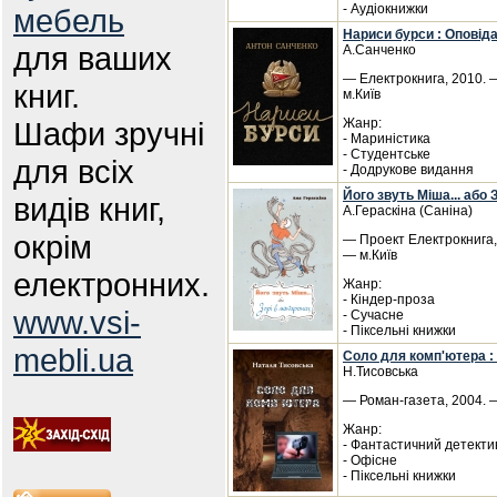
- Аудіокнижки
мебель
Нариси бурси : Оповід
для ваших
А.Санченко
— Електрокнига, 2010. —
книг.
м.Київ
Шафи зручні
Жанр:
- Мариністика
- Студентське
для всіх
- Додрукове видання
Його звуть Міша... або 
видів книг,
А.Гераскіна (Саніна)
окрім
— Проект Електрокнига, 
— м.Київ
електронних.
Жанр:
- Кіндер-проза
www.vsi-
- Сучасне
- Піксельні книжки
mebli.ua
Соло для комп'ютера :
Н.Тисовська
— Роман-газета, 2004. —
Жанр:
- Фантастичний детекти
- Офісне
- Піксельні книжки