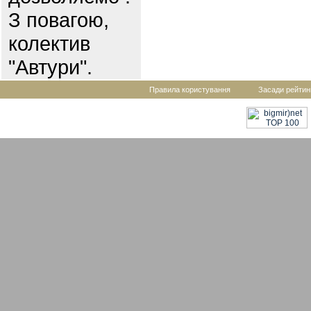
З повагою,
колектив
"Автури".
Правила користування
Засади рейтин