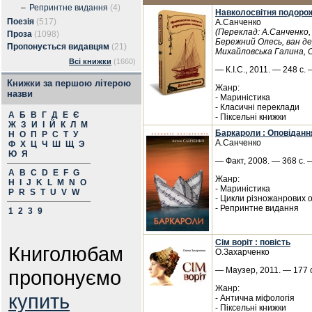
–
Репринтне видання
(4)
Навколосвітня подорож
Поезія
(517)
А.Санченко
(Переклад: А.Санченко
Проза
(1098)
Бережний Олесь, ван де
Пропонується видавцям
(21)
Михайловська Галина, С
Всі книжки
(1660)
— К.І.С., 2011. — 248 с. 
Книжки за першою літерою
Жанр:
назви
- Мариністика
- Класичні переклади
А
Б
В
Г
Д
Е
Є
- Піксельні книжки
Ж
З
И
І
Й
К
Л
М
Баркароли : Оповіданн
Н
О
П
Р
С
Т
У
А.Санченко
Ф
Х
Ц
Ч
Ш
Щ
Э
Ю
Я
— Факт, 2008. — 368 с. —
A
B
C
D
E
F
G
Жанр:
H
I
J
K
L
M
N
O
- Мариністика
P
R
S
T
U
V
W
- Цикли різножанрових 
- Репринтне видання
1
2
3
9
Сім воріт : повість
Книголюбам
О.Захарченко
— Маузер, 2011. — 177 с
пропонуємо
Жанр:
купить
- Антична міфологія
- Піксельні книжки