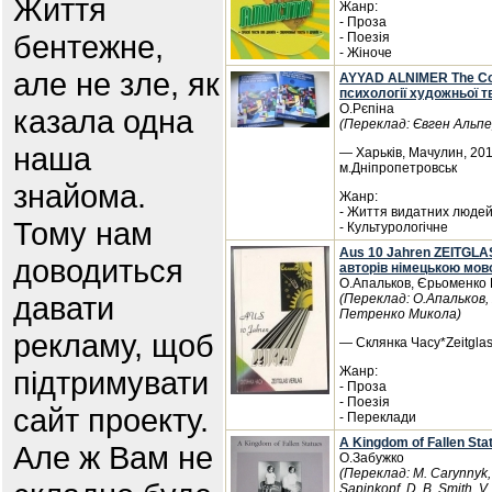
Життя
Жанр:
- Проза
бентежне,
- Поезія
- Жіноче
але не зле, як
AYYAD ALNIMER The Colo
психології художньої т
О.Рєпіна
казала одна
(Переклад: Євген Альпе
наша
— Харьків, Мачулин, 201
м.Дніпропетровськ
знайома.
Жанр:
- Життя видатних люде
Тому нам
- Культурологічне
Aus 10 Jahren ZEITGLA
доводиться
авторів німецькою мо
О.Апальков, Єрьоменко
давати
(Переклад: О.Апальков
Петренко Микола)
рекламу, щоб
— Склянка Часу*Zeitglas
Жанр:
підтримувати
- Проза
- Поезія
сайт проекту.
- Переклади
A Kingdom of Fallen St
Але ж Вам не
О.Забужко
(Переклад: M. Carynnyk, 
Sapinkopf, D. B. Smith, V.