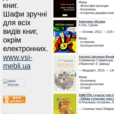
Жанр:
книг.
- Філософія культури
- Козаччина
Шафи зручні
- Історична документалі
для всіх
Awesome Ukraine
А.Чех, І.Цілик
видів книг,
— Основи, 2012. — 224 с
окрім
Жанр:
- Історичне
- Культурологічне
електронних.
www.vsi-
Ancient Literature Break
Л.Шевченко-Савчинська,
mebli.ua
(Переклад: Е. Швець)
— Медієвіст, 2015. — 140
Жанр:
- Козаччина
- Культурологічне
- Історія
AMICITIA сучасні текс
: Збірка сучасних текс
О.Апальков, петренко, 
— Склянка Часу*Zeitglas