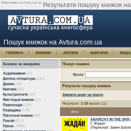
Пошук книжок на Avtura.com.ua.
Результати пошуку книжок на 
Пошук книжок на Avtura.com.ua
ГОЛОВНА
КНИЖКИ
АВТОРИ
КНИГАРНІ
ВИДА
Книжки за жанрами
Пошук книжок
Аудіокнижки
(11)
Фраза:
Дитяча література
(215)
Драма
(18)
Результат пошуку книжок
Критика
(62)
Культурологія
(47)
Змінити запит на пошук
Мистецькі книжки
(11)
Результат:
1-10
(всього 11)
Переклади
(116)
Періодика
(149)
Фото
Піксельні книжки
(56)
ANARCHY IN THE UKR 
Поезія
(517)
С.Жадан
Проза
(1098)
(Переклад: Завен Бабло