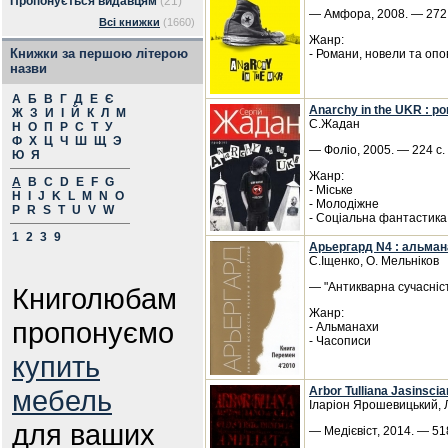
Пропонується видавцям
(21)
— Амфора, 2008. — 272 
Всі книжки
(1660)
Жанр:
Книжки за першою літерою
- Романи, новели та опо
назви
А
Б
В
Г
Д
Е
Є
Anarchy in the UKR : р
Ж
З
И
І
Й
К
Л
М
С.Жадан
Н
О
П
Р
С
Т
У
Ф
Х
Ц
Ч
Ш
Щ
Э
— Фоліо, 2005. — 224 с. 
Ю
Я
Жанр:
A
B
C
D
E
F
G
- Міське
H
I
J
K
L
M
N
O
- Молодіжне
P
R
S
T
U
V
W
- Соціальна фантастика
1
2
3
9
Aрьергард N4 : альман
С.Іщенко, О. Мельніков
— "Антикварна сучасніст
Книголюбам
Жанр:
пропонуємо
- Альманахи
- Часописи
купить
мебель
Arbor Tulliana Jasinsci
Іларіон Ярошевицький, 
для ваших
— Медієвіст, 2014. — 518