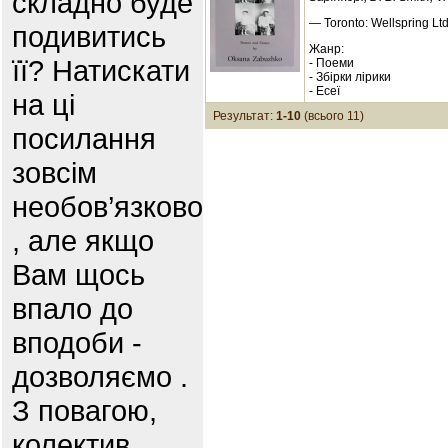
складно буде
— Toronto: Wellspring Ltd
подивитись
Жанр:
її? Натискати
- Поеми
- Збірки лірики
- Есеї
на ці
Результат:
1-10
(всього 11)
посилання
зовсім
необов’язково
, але якщо
Вам щось
впало до
вподоби -
дозволяємо .
З повагою,
колектив