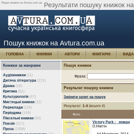
Пошук книжок на Avtura.com.ua.
Результати пошуку книжок на 
Пошук книжок на Avtura.com.ua
ГОЛОВНА
КНИЖКИ
АВТОРИ
КНИГАРНІ
ВИДА
Книжки за жанрами
Пошук книжок
Аудіокнижки
(11)
Фраза:
Дитяча література
(215)
Драма
(18)
Результат пошуку книжок
Критика
(62)
Культурологія
(47)
Змінити запит на пошук
Мистецькі книжки
(11)
Результат:
1-4
(всього 4)
Переклади
(116)
Періодика
(149)
Фото
Піксельні книжки
(56)
Victory Park : _роман
Поезія
(517)
О.Нікітін
Проза
(1098)