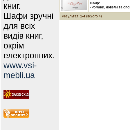
книг.
Жанр:
- Романи, новели та опо
Шафи зручні
Результат:
1-4
(всього 4)
для всіх
видів книг,
окрім
електронних.
www.vsi-
mebli.ua