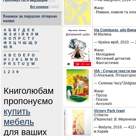
— Ad Marginem, 2014. —
Пропонується видавцям
(21)
Всі книжки
(1660)
Жанр:
- Романи, новели та опо
Книжки за першою літерою
назви
А
Б
В
Г
Д
Е
Є
Via Combusta, або Вип
Ж
З
И
І
Й
К
Л
М
М.Малина
Н
О
П
Р
С
Т
У
— Країна мрій, 2010. — 2
Ф
Х
Ц
Ч
Ш
Щ
Э
Ю
Я
Жанр:
- Молодіжне
A
B
C
D
E
F
G
- Містичний детектив
H
I
J
K
L
M
N
O
- Фантастичне
P
R
S
T
U
V
W
VIA : Сучасні тексти пр
1
2
3
9
О.Апальков, Літературн
— Склянка Часу*Zeitglas
Книголюбам
Жанр:
- Проза
пропонуємо
- Поезія
- Антології
купить
Victory Park (укр)
О.Нікітін
мебель
(Переклад: В. Меренков
— Фабула, 2016. — 412 с
для ваших
м.Харків