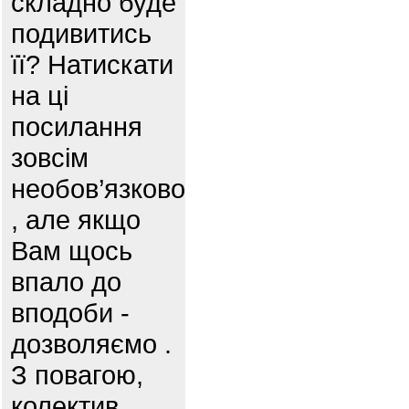
складно буде
подивитись
її? Натискати
на ці
посилання
зовсім
необов’язково
, але якщо
Вам щось
впало до
вподоби -
дозволяємо .
З повагою,
колектив