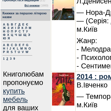
Л.Денисе
Пропонується видавцям
(21)
Всі книжки
(1660)
— Нора-Др
Книжки за першою літерою
назви
— (Серія:
А
Б
В
Г
Д
Е
Є
м.Київ
Ж
З
И
І
Й
К
Л
М
Н
О
П
Р
С
Т
У
Ф
Х
Ц
Ч
Ш
Щ
Э
Жанр:
Ю
Я
A
B
C
D
E
F
G
- Мелодр
H
I
J
K
L
M
N
O
P
R
S
T
U
V
W
- Психоло
1
2
3
9
- Сентиме
Книголюбам
2014 : ро
пропонуємо
В.Івченко
купить
— Темпора
мебель
м.Київ
для ваших