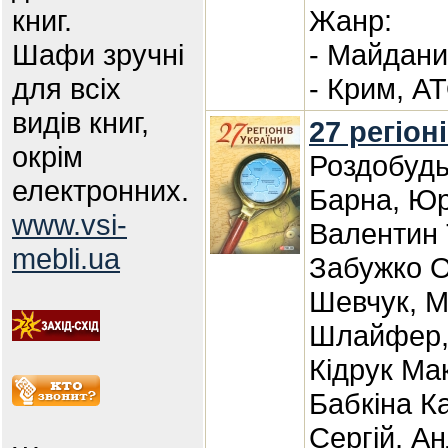
книг.
Жанр:
Шафи зручні
- Майдани
для всіх
- Крим, А
видів книг,
27 регіон
окрім
Роздобудь
електронних.
Барна, Юр
www.vsi-
Валентин 
mebli.ua
Забужко О
Шевчук, М
Шлайфер, 
Кідрук Ма
Бабкіна К
Сергій, А