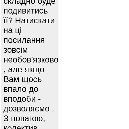
складно буде
подивитись
її? Натискати
на ці
посилання
зовсім
необов’язково
, але якщо
Вам щось
впало до
вподоби -
дозволяємо .
З повагою,
колектив