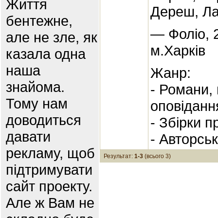
Життя
Дереш, Ла
бентежне,
— Фоліо, 
але не зле, як
м.Харків
казала одна
наша
Жанр:
знайома.
- Романи,
Тому нам
оповіданн
доводиться
- Збірки п
давати
- Авторсь
рекламу, щоб
Результат:
1-3
(всього 3)
підтримувати
сайт проекту.
Але ж Вам не