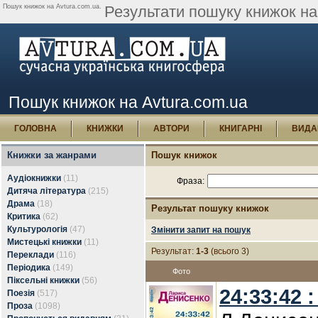
Пошук книжок на Avtura.com.ua.
Результати пошуку книжок на 
Пошук книжок на Avtura.com.ua
ГОЛОВНА
КНИЖКИ
АВТОРИ
КНИГАРНІ
ВИДА
Книжки за жанрами
Пошук книжок
Аудіокнижки
(11)
Фраза:
Дитяча література
(215)
Драма
(18)
Результат пошуку книжок
Критика
(62)
Культурологія
(47)
Змінити запит на пошук
Мистецькі книжки
(11)
Результат:
1-3
(всього 3)
Переклади
(116)
Періодика
(149)
Фото
Піксельні книжки
(56)
24:33:42 
Поезія
(517)
Проза
(1098)