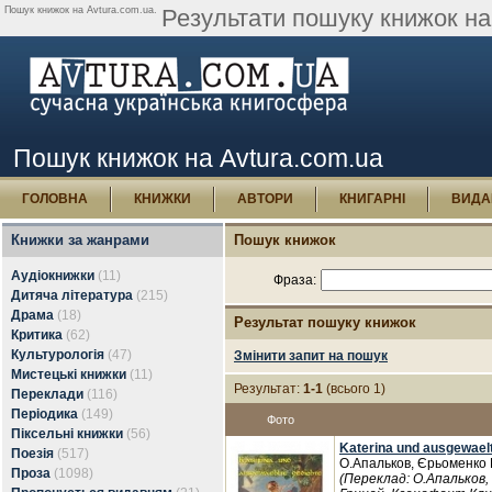
Пошук книжок на Avtura.com.ua.
Результати пошуку книжок на 
Пошук книжок на Avtura.com.ua
ГОЛОВНА
КНИЖКИ
АВТОРИ
КНИГАРНІ
ВИДА
Книжки за жанрами
Пошук книжок
Аудіокнижки
(11)
Фраза:
Дитяча література
(215)
Драма
(18)
Результат пошуку книжок
Критика
(62)
Культурологія
(47)
Змінити запит на пошук
Мистецькі книжки
(11)
Результат:
1-1
(всього 1)
Переклади
(116)
Періодика
(149)
Фото
Піксельні книжки
(56)
Katerina und ausgewael
Поезія
(517)
О.Апальков, Єрьоменко
Проза
(1098)
(Переклад: О.Апальков,