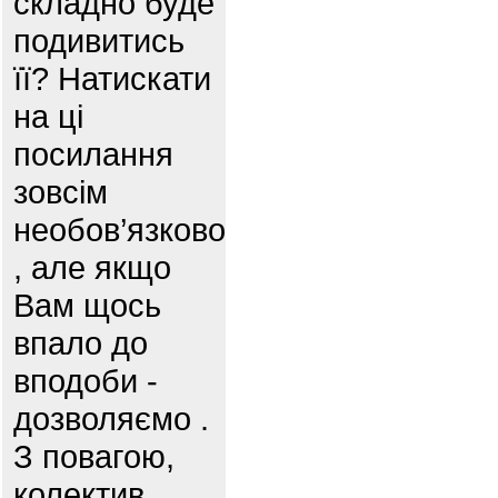
складно буде
подивитись
її? Натискати
на ці
посилання
зовсім
необов’язково
, але якщо
Вам щось
впало до
вподоби -
дозволяємо .
З повагою,
колектив