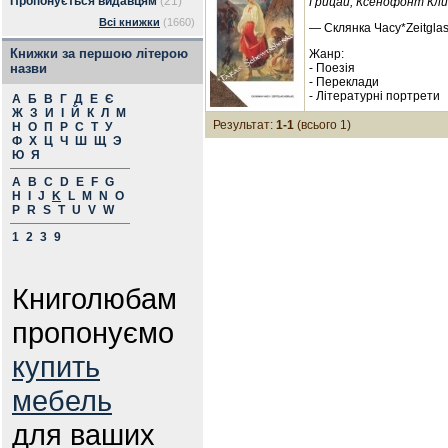
Пропонується видавцям
(21)
Грицай, Ксенофонт Кли
Всі книжки
(1660)
— Склянка Часу*Zeitglas
Книжки за першою літерою
Жанр:
назви
- Поезія
- Переклади
- Літературні портрети
А
Б
В
Г
Д
Е
Є
Ж
З
И
І
Й
К
Л
М
Результат:
1-1
(всього 1)
Н
О
П
Р
С
Т
У
Ф
Х
Ц
Ч
Ш
Щ
Э
Ю
Я
A
B
C
D
E
F
G
H
I
J
K
L
M
N
O
P
R
S
T
U
V
W
1
2
3
9
Книголюбам
пропонуємо
купить
мебель
для ваших