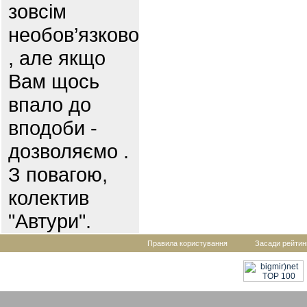
зовсім
необов’язково
, але якщо
Вам щось
впало до
вподоби -
дозволяємо .
З повагою,
колектив
"Автури".
Правила користування
Засади рейтин