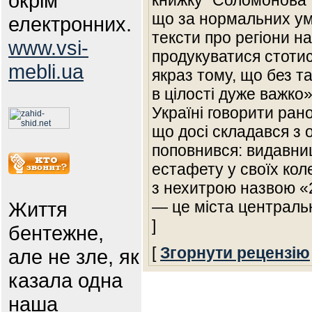
окрім
книжку “Соломонова 
що за нормальних ум
електронних.
тексти про регіони н
www.vsi-
продукуватися стоти
mebli.ua
якраз тому, що без та
в цілості дуже важко
Україні говорити рано
що досі складався з 
поповнився: видавни
естафету у своїх кол
з нехитрою назвою «2
Життя
— це міста централь
]
бентежне,
[
Згорнути рецензію
але не зле, як
казала одна
наша