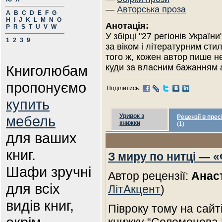
—
Авторська проза
A
B
C
D
E
F
G
H
I
J
K
L
M
N
O
Анотація:
P
R
S
T
U
V
W
У збірці "27 регіонів Україн
1
2
3
9
за віком і літературним сти
того ж, кожен автор пише не
Книголюбам
куди за власним бажанням а
пропонуємо
Поділитись:
купить
Уривок з
мебель
Рецензії в прес
книжки
(1)
для ваших
книг.
З миру по нитці — 
Шафи зручні
Автор рецензії:
Анас
для всіх
ЛітАкцент
)
видів книг,
Півроку тому на сайті