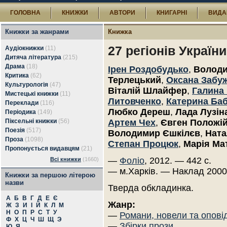
ГОЛОВНА
КНИЖКИ
АВТОРИ
КНИГАРНІ
ВИДА
Книжки за жанрами
Книжка
27 регіонів України
Аудіокнижки
(11)
Дитяча література
(215)
Драма
(18)
Ірен Роздобудько
,
Володи
Критика
(62)
Терлецький
,
Оксана Забу
Культурологія
(47)
Віталій Шлайфер
,
Галина
Мистецькі книжки
(11)
Литовченко
,
Катерина Баб
Переклади
(116)
Любко Дереш
,
Лада Лузін
Періодика
(149)
Піксельні книжки
(56)
Артем Чех
,
Євген Положі
Поезія
(517)
Володимир Єшкілєв
,
Ната
Проза
(1098)
Степан Процюк
,
Марія Ма
Пропонується видавцям
(21)
—
Фоліо
, 2012. — 442 с.
Всі книжки
(1660)
— м.Харків. — Наклад 2000
Книжки за першою літерою
назви
Тверда обкладинка.
А
Б
В
Г
Д
Е
Є
Жанр:
Ж
З
И
І
Й
К
Л
М
Н
О
П
Р
С
Т
У
—
Романи, новели та опові
Ф
Х
Ц
Ч
Ш
Щ
Э
—
Збірки прози
Ю
Я