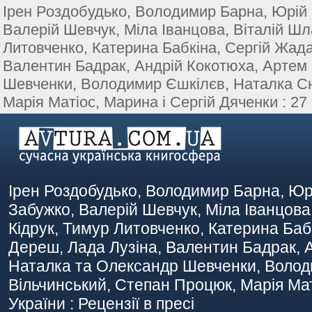
Ірен Роздобудько, Володимир Барна, Юрій
Валерій Шевчук, Міла Іванцова, Віталій Ш
Литовченко, Катерина Бабкіна, Сергій Жада
Валентин Бадрак, Андрій Кокотюха, Артем 
Шевченки, Володимир Єшкілєв, Наталка Сн
Марія Матіос, Марина і Сергій Дяченки : 27 р
Ірен Роздобудько, Володимир Барна, Юр
Забужко, Валерій Шевчук, Міла Іванцов
Кідрук, Тимур Литовченко, Катерина Баб
Дереш, Лада Лузіна, Валентин Бадрак, А
Наталка та Олександр Шевченки, Волод
Вільчинський, Степан Процюк, Марія Маті
України : Рецензії в пресі