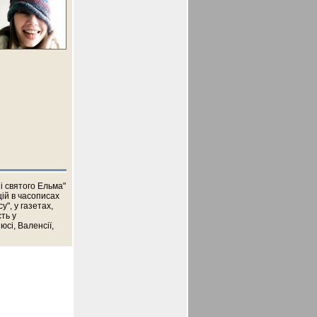
і святого Ельма"
цій в часописах
у", у газетах,
ть у
юсі, Валенсії,