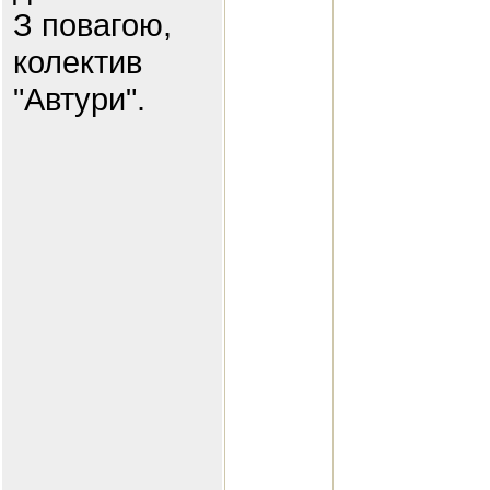
З повагою,
колектив
"Автури".