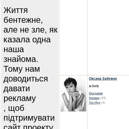
Життя
бентежне,
але не зле, як
казала одна
наша
знайома.
Тому нам
доводиться
Оксана Забужко
давати
м.Київ
Біографія
рекламу
Книжки
(43)
Гестбук
(4)
, щоб
підтримувати
сайт проекту.