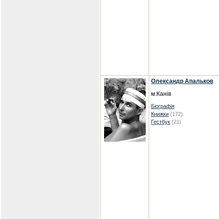
Олександр Апальков
м.Канів
Біографія
Книжки
(172)
Гестбук
(21)