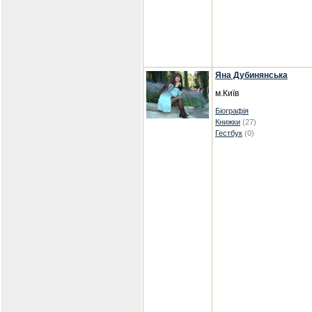
Яна Дубинянська
м.Київ
Біографія
Книжки
(27)
Гестбук
(0)