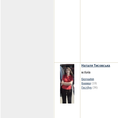
Наталя Тисовська
м.Київ
Біографія
Книжки
(19)
Гестбук
(36)