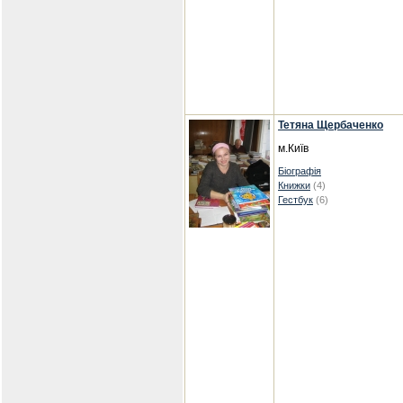
Тетяна Щербаченко
м.Київ
Біографія
Книжки
(4)
Гестбук
(6)