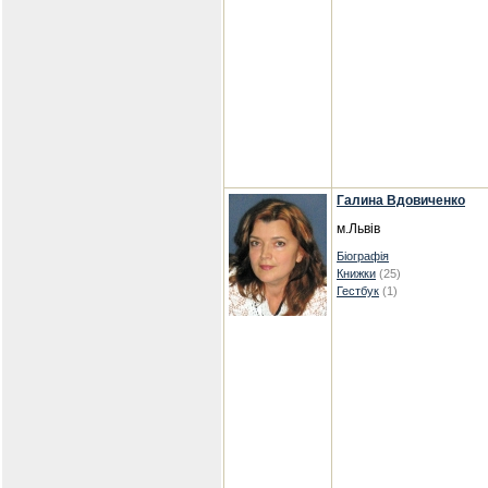
Галина Вдовиченко
м.Львів
Біографія
Книжки
(25)
Гестбук
(1)