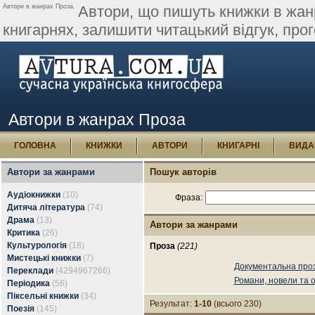
Автори в жанрах Проза.
Автори, що пишуть книжки в жанр
книгарнях, залишити читацький відгук, про
Автори в жанрах Проза
ГОЛОВНА
КНИЖКИ
АВТОРИ
КНИГАРНІ
ВИДА
Автори за жанрами
Пошук авторів
Аудіокнижки
(10)
Фраза:
Дитяча література
(74)
Драма
(13)
Автори за жанрами
Критика
(26)
Культурологія
(18)
Проза
(221)
Мистецькі книжки
(7)
Документальна про
Переклади
(4294967266)
Романи, новели та 
Періодика
(56)
Піксельні книжки
(34)
Результат:
1-10
(всього 230)
Поезія
(145)