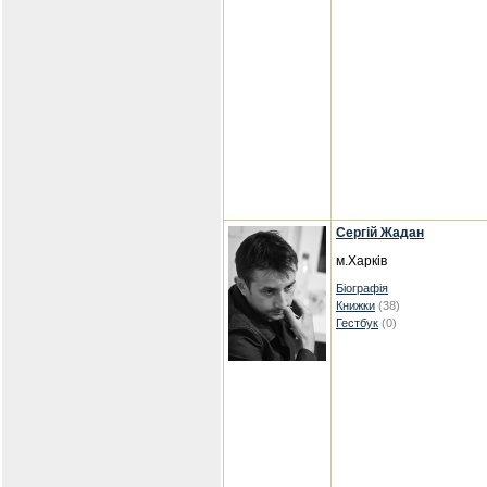
Сергій Жадан
м.Харків
Біографія
Книжки
(38)
Гестбук
(0)