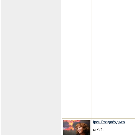
Ірен Роздобудько
м.Київ