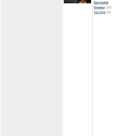
Біографія
Книжки
(30)
Гестбук
(0)