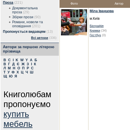
Проза
(221)
Фото
Автор
Документальна
+
Міла Іванцова
проза
(29)
+
Збірки прози
(90)
м.Київ
Романи, новели та
+
оповідання
(201)
Біографія
Книжки
(34)
Пропонується видавцям
(13)
Гестбук
(0)
Всі автори
(336)
Автори за першою літерою
прізвища
B
C
I
K
W
Y
А
Б
В
Г
Д
Є
Ж
З
І
К
Л
М
Н
О
П
Р
С
Т
У
Ф
Х
Ц
Ч
Ш
Щ
Ю
Я
Книголюбам
пропонуємо
купить
мебель