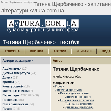
Тетяна Щербаченко : гестбук.
Тетяна Щербаченко - запитання,
літератури Avtura.com.ua.
Тетяна Щербаченко : гестбук
ГОЛОВНА
КНИЖКИ
АВТОРИ
КНИГАРНІ
ВИДА
Автори за жанрами
Автор
Тетяна Щербаченко
Аудіокнижки
(10)
Дитяча література
(74)
м.Київ, Київська обл.
Драма
(13)
Критика
(26)
Жанри книжок:
Культурологія
(18)
–
Проза
–
Дитяча література
Мистецькі книжки
(7)
–
Книжки для читання
Переклади
(4294967266)
–
Дитячі оповідання
Періодика
(56)
–
Пізнавальна література
–
Техніка та винаходи
Піксельні книжки
(34)
–
Дитячі енциклопедії
Поезія
(145)