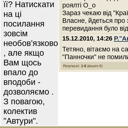
її? Натискати
роялті О_о
на ці
Зараз чекаю від "Кра
Власне, йдеться про 
посилання
перевидання було від 
зовсім
15.12.2010, 14:26
Р."А
необов’язково
Тетяно, вітаємо на са
, але якщо
"Панночки" не помил
Вам щось
Результат:
1-6
(всього 6)
впало до
вподоби -
дозволяємо .
З повагою,
колектив
"Автури".