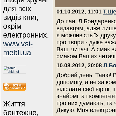
для всіх
01.10.2012, 11:01
Т.Щ
видів книг,
До пані Л.Бондаренк
окрім
видавцям, адже лише
електронних.
є можливість їх друку
про твори - дуже важл
www.vsi-
Ваші читачі. А смак в
mebli.ua
смаком Ваших читачів
10.08.2012, 20:08
Л.Б
Добрий день, Таню! 
допомогу, а не за ком
відіслати свої вірші,
знайомі, а і компетен
Життя
про них думають, та 
Дякую. Моя електрон
бентежне,