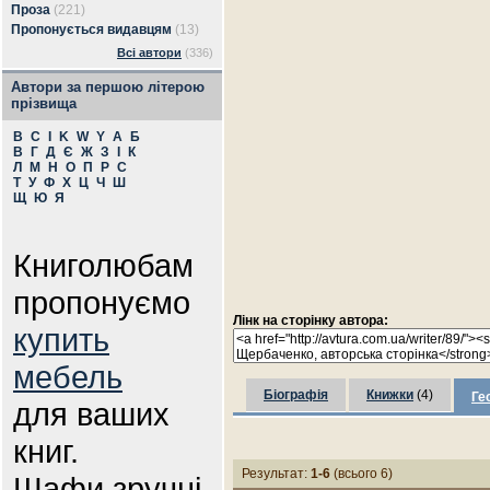
Проза
(221)
Пропонується видавцям
(13)
Всі автори
(336)
Автори за першою літерою
прізвища
B
C
I
K
W
Y
А
Б
В
Г
Д
Є
Ж
З
І
К
Л
М
Н
О
П
Р
С
Т
У
Ф
Х
Ц
Ч
Ш
Щ
Ю
Я
Книголюбам
пропонуємо
Лінк на сторінку автора:
купить
мебель
Біографія
Книжки
(4)
Ге
для ваших
книг.
Результат:
1-6
(всього 6)
Шафи зручні