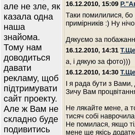
16.12.2010, 15:09
Р."А
але не зле, як
Таки помилилися, бо
казала одна
примірників :) Ну ніч
наша
знайома.
Дякуємо за побажання
Тому нам
16.12.2010, 14:31
Т.Щ
доводиться
а, і дякую за фото)))
давати
16.12.2010, 14:30
Т.Щ
рекламу, щоб
І я рада бути з Вами, 
підтримувати
Зичу Вам процвітанн
сайт проекту.
Але ж Вам не
Не лякайте мене, а т
тисяч собі наврочила
складно буде
Не помилася, якщо ті
подивитись
мене ще якісь додат