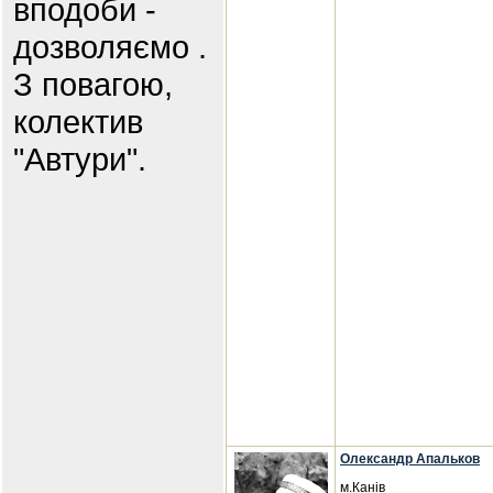
вподоби -
дозволяємо .
З повагою,
колектив
"Автури".
Олександр Апальков
м.Канів