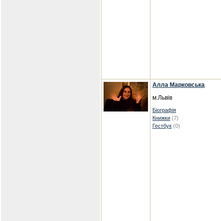
Алла Марковська
м.Львів
Біографія
Книжки
(7)
Гестбук
(0)