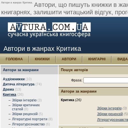
Автори в жанрах Критика.
Автори, що пишуть книжки в жан
книгарнях, залишити читацький відгук, про
Автори в жанрах Критика
ГОЛОВНА
КНИЖКИ
АВТОРИ
КНИГАРНІ
ВИДА
Автори за жанрами
Пошук авторів
Аудіокнижки
(10)
Фраза:
Дитяча література
(74)
Драма
(13)
Автори за жанрами
Критика
(26)
Критика
(26)
–
Збірки інтерв'ю
(3)
Збірки критичних
–
Збірки інтерв'ю
(3)
статей
(8)
–
Збірки рецензій
(5)
Збірки рецензій
(5)
–
Літературні портрети
(8)
Літературознавст
–
Літературознавство
(6)