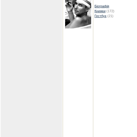
Біографія
Книжки
(172)
Гестбук
(21)