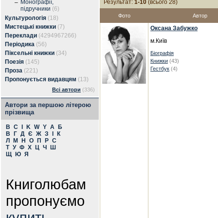
Монографії,
Результат:
1-10
(всього 28)
–
підручники
(6)
Фото
Автор
Культурологія
(18)
Мистецькі книжки
(7)
Оксана Забужко
Переклади
(4294967266)
м.Київ
Періодика
(56)
Піксельні книжки
(34)
Біографія
Книжки
(43)
Поезія
(145)
Гестбук
(4)
Проза
(221)
Пропонується видавцям
(13)
Всі автори
(336)
Автори за першою літерою
прізвища
B
C
I
K
W
Y
А
Б
В
Г
Д
Є
Ж
З
І
К
Л
М
Н
О
П
Р
С
Т
У
Ф
Х
Ц
Ч
Ш
Щ
Ю
Я
Книголюбам
пропонуємо
купить