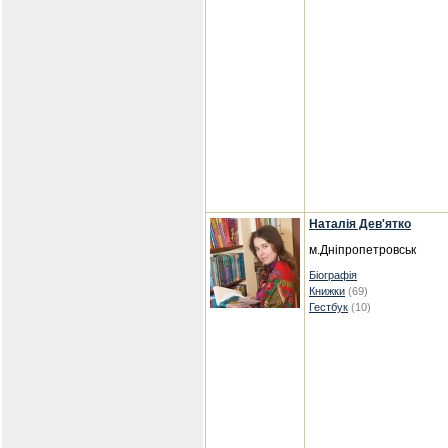
Наталія Дев'ятко
м.Дніпропетровськ
Біографія
Книжки
(69)
Гестбук
(10)