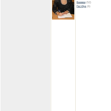
Книжки
(52)
Гестбук
(6)