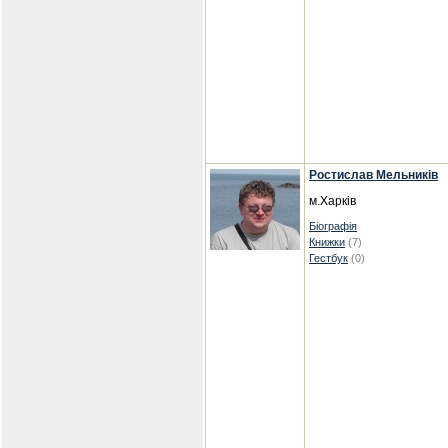
Ростислав Мельників
м.Харків
Біографія
Книжки
(7)
Гестбук
(0)