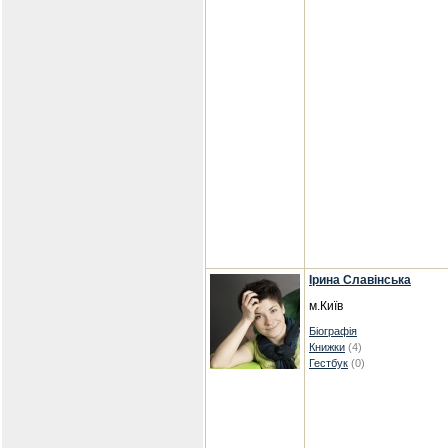
Ірина Славінська
м.Київ
Біографія
Книжки
(4)
Гестбук
(0)