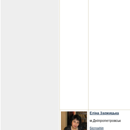
Еліна Заржицька
м.Дніпропетровськ
Біографія