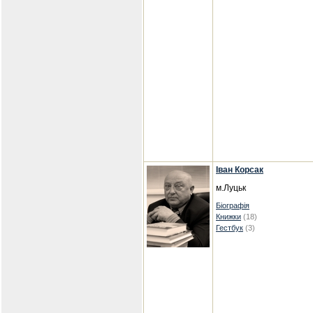
Іван Корсак
м.Луцьк
Біографія
Книжки
(18)
Гестбук
(3)