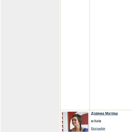
Дзвінка Матіяш
м.Київ
Біографія