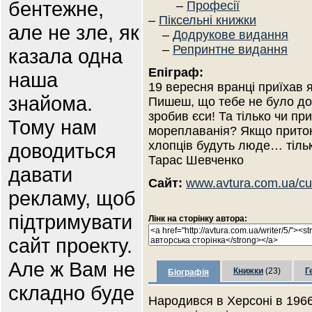
бентежне,
–
Професії
–
Піксельні книжки
але не зле, як
–
Додрукове видання
–
Репринтне видання
казала одна
Епіграф:
наша
19 вересня вранці приїхав я
знайома.
Пишеш, що тебе не було до
зробив єси! Та тілько чи пр
Тому нам
мореплаванія? Якщо притокм
хлопців будуть люде… тіль
доводиться
Тарас Шевченко
давати
Сайт:
www.avtura.com.ua/cur
рекламу, щоб
підтримувати
Лінк на сторінку автора:
сайт проекту.
Але ж Вам не
Книжки
(23)
Г
Біографія
складно буде
Народився в Херсоні в 1966