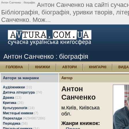
Антон Санченко : біографія.
Антон Санченко на сайті сучасн
Бібліографія, біографія, уривки творів, літер
Санченко. Мож...
Антон Санченко : біографія
ГОЛОВНА
КНИЖКИ
АВТОРИ
КНИГАРНІ
ВИДА
Автори за жанрами
Автор
Антон
Аудіокнижки
(10)
Дитяча література
(74)
Санченко
Драма
(13)
Критика
(26)
м.Київ, Київська
Культурологія
(18)
обл.
Мистецькі книжки
(7)
Переклади
(4294967266)
Жанри книжок:
Періодика
(56)
Піксельні книжки
(34)