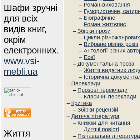
–
Роман-виховання
Шафи зручні
–
Гумористичне, сатир
для всіх
–
Біографічне
–
Роман-життєпис
видів книг,
–
Збірки прози
окрім
–
Цикли різножанрових
–
Вибране різних років
електронних.
–
Антології різних авто
–
Есеї
www.vsi-
–
Документальна проза
mebli.ua
–
Життя видатних люд
–
Історична документал
–
Переклади
–
Прозові переклади
–
Класичні переклади
–
Критика
–
Збірки рецензій
–
Дитяча література
–
Книжки для читання
–
Дитячі повісті
Життя
–
Пізнавальна література