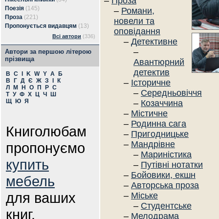
–
Проза
Поезія
(145)
–
Романи,
Проза
(221)
новели та
Пропонується видавцям
(13)
оповідання
Всі автори
(336)
–
Детективне
–
Автори за першою літерою
прізвища
Авантюрний
детектив
B
C
I
K
W
Y
А
Б
В
Г
Д
Є
Ж
З
І
К
–
Історичне
Л
М
Н
О
П
Р
С
–
Середньовіччя
Т
У
Ф
Х
Ц
Ч
Ш
Щ
Ю
Я
–
Козаччина
–
Містичне
–
Родинна сага
Книголюбам
–
Пригодницьке
–
Мандрівне
пропонуємо
–
Мариністика
купить
–
Путівні нотатки
–
Бойовики, екшн
мебель
–
Авторська проза
для ваших
–
Міське
–
Студентське
книг.
–
Мелодрама