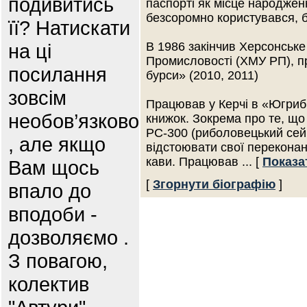
подивитись
паспорті як місце народжен
безсоромно користувався, б
її? Натискати
на ці
В 1986 закінчив Херсонськ
Промисловості (ХМУ РП), п
посилання
бурси» (2010, 2011)
зовсім
Працював у Керчі в «Югрибп
необов’язково
книжок. Зокрема про те, що
РС-300 (риболовецький сей
, але якщо
відстоювати свої переконан
кави. Працював
... [
Показа
Вам щось
[
Згорнути біографію
]
впало до
вподоби -
дозволяємо .
З повагою,
колектив