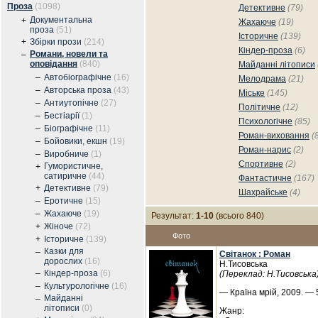
Проза
(1098)
Детективне
(79)
Документальна
+
Жахаюче
(19)
проза
(51)
Історичне
(139)
+
Збірки прози
(214)
Кіндер-проза
(6)
Романи, новели та
–
оповідання
(840)
Майданні літописи
–
Автобіографічне
(16)
Мелодрама
(21)
–
Авторська проза
(43)
Міське
(145)
–
Антиутопічне
(27)
Політичне
(12)
–
Бестіарії
(1)
Психологічне
(85)
–
Біографічне
(11)
Роман-виховання
(
–
Бойовики, екшн
(19)
Роман-нарис
(2)
–
Виробниче
(1)
Спортивне
(2)
Гумористичне,
+
сатиричне
(44)
Фантастичне
(167)
+
Детективне
(79)
Шахрайське
(4)
–
Еротичне
(15)
–
Жахаюче
(19)
Результат:
1-10
(всього 840)
+
Жіноче
(72)
Фото
+
Історичне
(139)
Казки для
–
Світанок : Роман
дорослих
(16)
Н.Тисовська
–
Кіндер-проза
(6)
(Переклад: Н.Тисовська
–
Культурологічне
(16)
— Країна мрій, 2009. — 5
Майданні
–
літописи
(0)
Жанр: