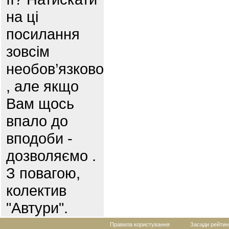
на ці
посилання
зовсім
необов’язково
, але якщо
Вам щось
впало до
вподоби -
дозволяємо .
З повагою,
колектив
"Автури".
Правила користування
Засади рейтин