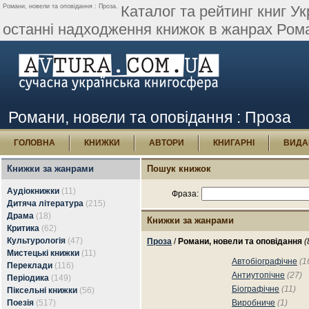
Романи, новели та оповідання : Проза.
Каталог та рейтинг книг Ук
останні надходження книжок в жанрах Рома
Романи, новели та оповідання : Проза
ГОЛОВНА
КНИЖКИ
АВТОРИ
КНИГАРНІ
ВИДА
Книжки за жанрами
Пошук книжок
Аудіокнижки
(11)
Фраза:
Дитяча література
(215)
Драма
(18)
Книжки за жанрами
Критика
(62)
Культурологія
(47)
Проза
/
Романи, новели та оповідання
(
Мистецькі книжки
(11)
Автобіографічне
(1
Переклади
(116)
Антиутопічне
(27)
Періодика
(149)
Біографічне
(11)
Піксельні книжки
(56)
Поезія
(517)
Виробниче
(1)