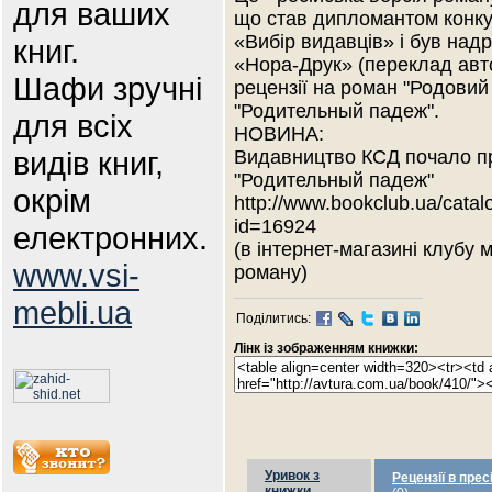
для ваших
що став дипломантом конкур
«Вибір видавців» і був над
книг.
«Нора-Друк» (переклад авто
Шафи зручні
рецензії на роман "Родовий 
"Родительный падеж".
для всіх
НОВИНА:
видів книг,
Видавництво КСД почало пр
"Родительный падеж"
окрім
http://www.bookclub.ua/catal
id=16924
електронних.
(в інтернет-магазині клубу 
www.vsi-
роману)
mebli.ua
Поділитись:
Лінк із зображенням книжки:
Уривок з
Рецензії в прес
книжки