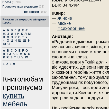
ISBN: 978-966-14-1154-7
Проза
(1098)
ББК: 84.4УКР
Пропонується видавцям
(21)
Всі книжки
(1660)
Жанр:
—
Жіноче
Книжки за першою літерою
—
Міське
назви
—
Психологічне
А
Б
В
Г
Д
Е
Є
Ж
З
И
І
Й
К
Л
М
Анотація:
Н
О
П
Р
С
Т
У
Ф
Х
Ц
Ч
Ш
Щ
Э
«Родовий відмінок» - рома
Ю
Я
сучасниць, киянок, жінок, в 
A
B
C
D
E
F
G
основними віхами стали пе
H
I
J
K
L
M
N
O
економічна криза.
P
R
S
T
U
V
W
Знакова подія у їхній долі 
1
2
3
9
вісімдесятих, де вони напе
У кожної з героїнь життя ск
Книголюбам
захоплення, тому що зуміл
труднощами як побутового, 
пропонуємо
Минули роки, і ось доля зно
дорослі діти-Козероги, як 
купить
зустрілися давні подруги ...
мебель
Це - російська версія рома