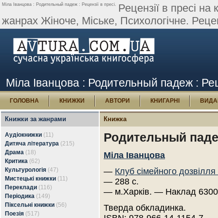
Міла Іванцова : Родительный падеж : Рецензії в пресі.
Рецензії в пресі на
жанрах Жіноче, Міське, Психологічне. Рецен
Міла Іванцова : Родительный падеж : Рец
ГОЛОВНА
КНИЖКИ
АВТОРИ
КНИГАРНІ
ВИДА
Книжки за жанрами
Книжка
Родительный пад
Аудіокнижки
(11)
Дитяча література
(215)
Драма
(18)
Міла Іванцова
Критика
(62)
Культурологія
(47)
—
Клуб сімейного дозвілля
Мистецькі книжки
(11)
— 288 с.
Переклади
(116)
— м.Харків. — Наклад 6300
Періодика
(149)
Піксельні книжки
(56)
Тверда обкладинка.
Поезія
(517)