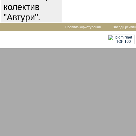
колектив
"Автури".
Правила користування
Засади рейтин