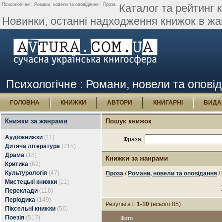
Психологічне : Романи, новели та оповідання : Проза.
Каталог та рейтинг к
Новинки, останні надходження книжок в жан
Психологічне : Романи, новели та опові
ГОЛОВНА
КНИЖКИ
АВТОРИ
КНИГАРНІ
ВИДА
Книжки за жанрами
Пошук книжок
Аудіокнижки
(11)
Фраза:
Дитяча література
(215)
Драма
(18)
Книжки за жанрами
Критика
(62)
Культурологія
(47)
Проза
/
Романи, новели та оповідання
/
Мистецькі книжки
(11)
Переклади
(116)
Періодика
(149)
Результат:
1-10
(всього 85)
Піксельні книжки
(56)
Поезія
(517)
Фото