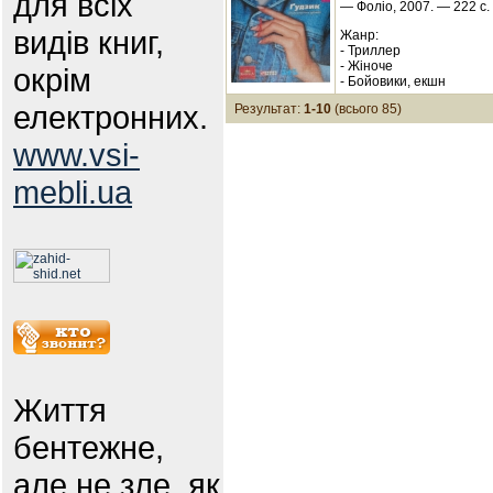
для всіх
— Фоліо, 2007. — 222 с.
видів книг,
Жанр:
- Триллер
- Жіноче
окрім
- Бойовики, екшн
електронних.
Результат:
1-10
(всього 85)
www.vsi-
mebli.ua
Життя
бентежне,
але не зле, як