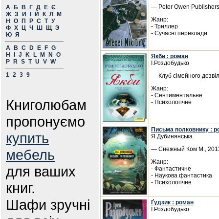
— Peter Owen Publishers
А
Б
В
Г
Д
Е
Є
Ж
З
И
І
Й
К
Л
М
Жанр:
Н
О
П
Р
С
Т
У
- Триллер
Ф
Х
Ц
Ч
Ш
Щ
Э
- Сучасні переклади
Ю
Я
A
B
C
D
E
F
G
H
I
J
K
L
M
N
O
Якби : роман
P
R
S
T
U
V
W
І.Роздобудько
1
2
3
9
— Клуб сімейного дозвіл
Жанр:
- Сентиментальне
Книголюбам
- Психологічне
пропонуємо
Письма полковнику : р
купить
Я.Дубинянська
— Снежный Ком М., 2011
мебель
Жанр:
для ваших
- Фантастичне
- Наукова фантастика
- Психологічне
книг.
Шафи зручні
Ґудзик : роман
І.Роздобудько