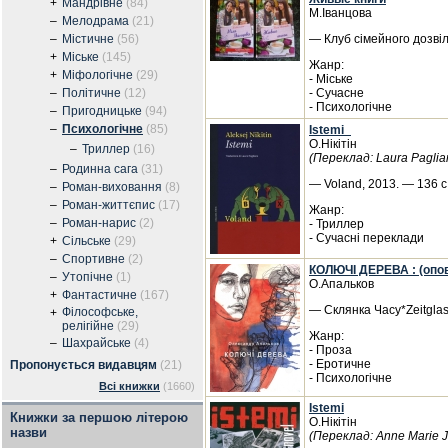
+
Мандрівне
(84)
М.Іванцова
–
Мелодрама
(21)
–
Містичне
(56)
— Клуб сімейного дозвіл
+
Міське
(145)
Жанр:
+
Міфологічне
(29)
- Міське
–
Політичне
(12)
- Сучасне
- Психологічне
–
Пригодницьке
(94)
–
Психологічне
(85)
Istemi_
О.Нікітін
–
Триллер
(16)
(Переклад: Laura Paglia
–
Родинна сага
(31)
— Voland, 2013. — 136 с.
–
Роман-виховання
(8)
–
Роман-життєпис
(17)
Жанр:
–
Роман-нарис
(2)
- Триллер
- Сучасні переклади
+
Сільське
(29)
–
Спортивне
(2)
КОЛЮЧІ ДЕРЕВА : (опов
–
Утопічне
(1)
О.Апальков
+
Фантастичне
(167)
— Склянка Часу*Zeitglas
Філософське,
+
релігійне
(29)
Жанр:
–
Шахрайське
(4)
- Проза
- Еротичне
Пропонується видавцям
(21)
- Психологічне
Всі книжки
(1660)
Istemi
Книжки за першою літерою
О.Нікітін
назви
(Переклад: Anne Marie 