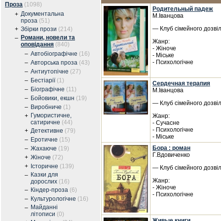
Проза
(1098)
Родительный падеж
Документальна
+
М.Іванцова
проза
(51)
— Клуб сімейного дозвіл
+
Збірки прози
(214)
Романи, новели та
–
Жанр:
оповідання
(840)
- Жіноче
–
Автобіографічне
(16)
- Міське
- Психологічне
–
Авторська проза
(43)
–
Антиутопічне
(27)
–
Бестіарії
(1)
Сердечная терапия
–
Біографічне
(11)
М.Іванцова
–
Бойовики, екшн
(19)
— Клуб сімейного дозвіл
–
Виробниче
(1)
Гумористичне,
+
Жанр:
сатиричне
(44)
- Сучасне
- Психологічне
+
Детективне
(79)
- Міське
–
Еротичне
(15)
Бора : роман
–
Жахаюче
(19)
Г.Вдовиченко
+
Жіноче
(72)
+
Історичне
(139)
— Клуб сімейного дозвіл
Казки для
–
Жанр:
дорослих
(16)
- Жіноче
–
Кіндер-проза
(6)
- Психологічне
–
Культурологічне
(16)
Майданні
–
літописи
(0)
Живые книги