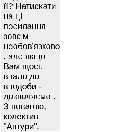
її? Натискати
на ці
посилання
зовсім
необов’язково
, але якщо
Вам щось
впало до
вподоби -
дозволяємо .
З повагою,
колектив
"Автури".