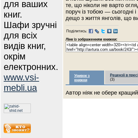
для ваших
те, що ніколи не варто огля
поруч із тобою — сьогодні і
книг.
дещо з життя янголів, що 
Шафи зручні
Поділитись:
для всіх
Лінк із зображенням книжки:
видів книг,
окрім
електронних.
www.vsi-
Рецензії в прес
Уривок з
(3)
книжки
mebli.ua
Автор ніяк не обере кращий 