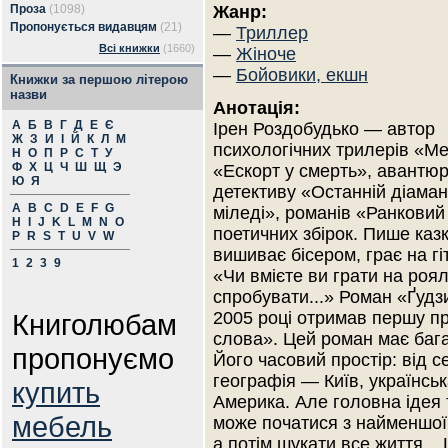
Проза
(1098)
Жанр:
Пропонується видавцям
(21)
—
Триллер
Всі книжки
(1660)
—
Жіноче
—
Бойовики, екшн
Книжки за першою літерою
назви
Анотація:
А
Б
В
Г
Д
Е
Є
Ірен Роздобудько — автор
Ж
З
И
І
Й
К
Л
М
психологічних трилерів «Ме
Н
О
П
Р
С
Т
У
Ф
Х
Ц
Ч
Ш
Щ
Э
«Ескорт у смерть», авантю
Ю
Я
детективу «Останній діаман
A
B
C
D
E
F
G
міледі», романів «Ранковий
H
I
J
K
L
M
N
O
поетичних збірок. Пише каз
P
R
S
T
U
V
W
вишиває бісером, грає на гі
1
2
3
9
«Чи вмієте ви грати на роя
спробувати...» Роман «Ґудз
Книголюбам
2005 році отримав першу пр
слова». Цей роман має бага
пропонуємо
Його часовий простір: від с
географія — Київ, українськ
купить
Америка. Але головна ідея 
мебель
може початися з найменшої д
а потім шукати все життя...