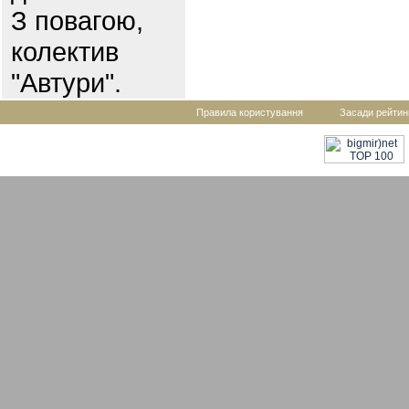
З повагою,
колектив
"Автури".
Правила користування
Засади рейтин