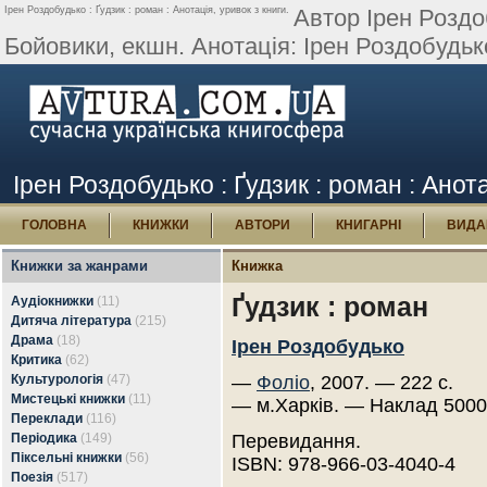
Ірен Роздобудько : Ґудзик : роман : Анотація, уривок з книги.
Автор Ірен Роздо
Бойовики, екшн. Анотація: Ірен Роздобудько
Ірен Роздобудько : Ґудзик : роман : Анота
ГОЛОВНА
КНИЖКИ
АВТОРИ
КНИГАРНІ
ВИДА
Книжки за жанрами
Книжка
Ґудзик : роман
Аудіокнижки
(11)
Дитяча література
(215)
Драма
(18)
Ірен Роздобудько
Критика
(62)
Культурологія
(47)
—
Фоліо
, 2007. — 222 с.
Мистецькі книжки
(11)
— м.Харків. — Наклад 5000
Переклади
(116)
Періодика
(149)
Перевидання.
Піксельні книжки
(56)
ISBN: 978-966-03-4040-4
Поезія
(517)