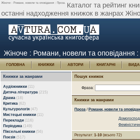
Жіноче : Романи, новели та оповідання : Проза.
Каталог та рейтинг кни
останні надходження книжок в жанрах Жіноч
Жіноче : Романи, новели та оповідання 
ГОЛОВНА
КНИЖКИ
АВТОРИ
КНИГАРНІ
ВИДА
Книжки за жанрами
Пошук книжок
Аудіокнижки
(11)
Фраза:
Дитяча література
(215)
Драма
(18)
Книжки за жанрами
Критика
(62)
Культурологія
(47)
Проза
/
Романи, новели та оповіда
Мистецькі книжки
(11)
Домогоспод
Переклади
(116)
Феміністич
Періодика
(149)
Піксельні книжки
(56)
Результат:
1-10
(всього 72)
Поезія
(517)