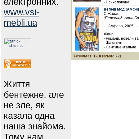
електронних.
- Психологічне
www.vsi-
Депеш Мод (Амфо
С.Жадан
(Переклад: Анна Б
mebli.ua
— Амфора, 2005. — 
Жанр:
- Романи, новели т
- Жахаюче
- Сентиментальне
Результат:
1-10
(всього 72)
Життя
бентежне, але
не зле, як
казала одна
наша знайома.
Тому нам