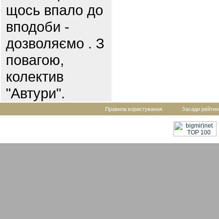
щось впало до
вподоби -
дозволяємо . З
повагою,
колектив
"Автури".
Правила користування
Засади рейтин