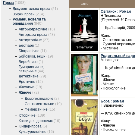
Проза
(1098)
Фото
+
Документальна проза
(51)
Світанок : Роман
+
Збірки прози
(214)
Н.Тисовська
Романи, новели та
–
(Переклад: Н.Тисов
оповідання
(840)
— Країна мрій, 2009
–
Автобіографічне
(16)
–
Авторська проза
(43)
Жанр:
- Сентиментальне
–
Антиутопічне
(27)
- Сучасні переклад
–
Бестіарії
(1)
- Містичне
–
Біографічне
(11)
Родительный пад
–
Бойовики, екшн
(19)
М.Іванцова
–
Виробниче
(1)
Гумористичне,
+
— Клуб сімейного до
сатиричне
(44)
Жанр:
+
Детективне
(79)
- Жіноче
–
Еротичне
(15)
- Міське
–
Жахаюче
(19)
- Психологічне
–
Жіноче
(72)
–
Домогосподарче
(2)
Бора : роман
–
Сентиментальне
(19)
Г.Вдовиченко
–
Феміністичне
(15)
— Клуб сімейного до
+
Історичне
(139)
–
Казки для дорослих
(16)
Жанр:
- Жіноче
–
Кіндер-проза
(6)
- Психологічне
–
Культурологічне
(16)