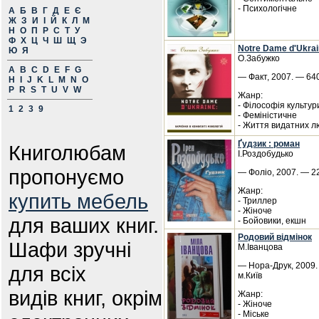
- Психологічне
А
Б
В
Г
Д
Е
Є
Ж
З
И
І
Й
К
Л
М
Н
О
П
Р
С
Т
У
Ф
Х
Ц
Ч
Ш
Щ
Э
Notre Dame d'Ukrai
Ю
Я
О.Забужко
A
B
C
D
E
F
G
— Факт, 2007. — 640
H
I
J
K
L
M
N
O
P
R
S
T
U
V
W
Жанр:
- Філософія культур
1
2
3
9
- Феміністичне
- Життя видатних 
Ґудзик : роман
Книголюбам
І.Роздобудько
пропонуємо
— Фоліо, 2007. — 22
Жанр:
купить мебель
- Триллер
- Жіноче
для ваших книг.
- Бойовики, екшн
Родовий відмінок
Шафи зручні
М.Іванцова
— Нора-Друк, 2009. 
для всіх
м.Київ
видів книг, окрім
Жанр:
- Жіноче
- Міське