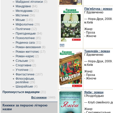
–
Майданні літописи
(0)
+
Мандрівне
(84)
Пів'яблука : роман
–
Мелодрама
(21)
Г.Вдовиченко
–
Містичне
(56)
— Нора-Друк, 2008. 
+
Міське
(145)
м.Київ
+
Міфологічне
(29)
–
Політичне
(12)
Жанр:
- Проза
–
Пригодницьке
(94)
- Жіноче
+
Психологічне
(85)
–
Родинна сага
(31)
–
Роман-виховання
(8)
Тамдевін : роман
–
Роман-життєпис
(17)
Г.Вдовиченко
–
Роман-нарис
(2)
+
Сільське
(29)
— Нора-Друк, 2009. 
м.Київ
–
Спортивне
(2)
–
Утопічне
(1)
Жанр:
+
Фантастичне
(167)
- Проза
- Жіноче
Філософське,
+
релігійне
(29)
–
Шахрайське
(4)
Пропонується видавцям
(21)
Якби : роман
І.Роздобудько
Всі книжки
(1660)
— Клуб сімейного до
Книжки за першою літерою
назви
Жанр:
- Сентиментальне