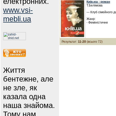
електронних.
Київ.юа : роман
Т.Белімова
www.vsi-
— Клуб сімейного до
mebli.ua
Жанр:
- Феміністичне
Результат:
11-20
(всього 72)
Життя
бентежне, але
не зле, як
казала одна
наша знайома.
Тому нам