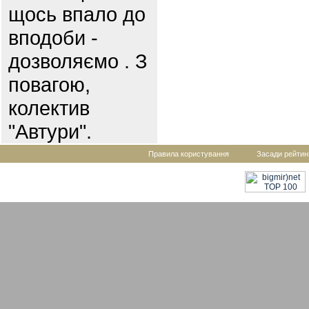
щось впало до
вподоби -
дозволяємо . З
повагою,
колектив
"Автури".
Правила користування
Засади рейтин