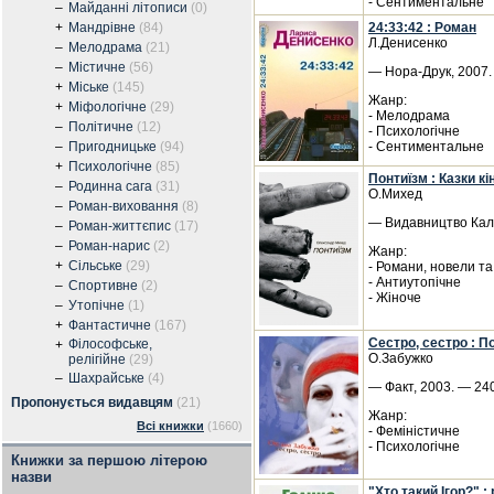
- Сентиментальне
–
Майданні літописи
(0)
+
Мандрівне
(84)
24:33:42 : Роман
Л.Денисенко
–
Мелодрама
(21)
–
Містичне
(56)
— Нора-Друк, 2007. 
+
Міське
(145)
Жанр:
+
Міфологічне
(29)
- Мелодрама
–
Політичне
(12)
- Психологічне
–
Пригодницьке
(94)
- Сентиментальне
+
Психологічне
(85)
Понтиїзм : Казки кі
–
Родинна сага
(31)
О.Михед
–
Роман-виховання
(8)
— Видавництво Каль
–
Роман-життєпис
(17)
–
Роман-нарис
(2)
Жанр:
+
Сільське
(29)
- Романи, новели т
- Антиутопічне
–
Спортивне
(2)
- Жіноче
–
Утопічне
(1)
+
Фантастичне
(167)
Сестро, сестро : По
Філософське,
+
О.Забужко
релігійне
(29)
–
Шахрайське
(4)
— Факт, 2003. — 240
Пропонується видавцям
(21)
Жанр:
Всі книжки
(1660)
- Феміністичне
- Психологічне
Книжки за першою літерою
назви
"Хто такий Ігор?" :