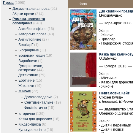
Проза
(1098)
Фото
+
Документальна проза
(51)
Дві хвилини правд
+
Збірки прози
(214)
І.Роздобудько
Романи, новели та
–
оповідання
(840)
— Нора-Друк, 2008. 
–
Автобіографічне
(16)
Жанр:
–
Авторська проза
(43)
- Жіноче
- Триллер
–
Антиутопічне
(27)
- Подорожня історі
–
Бестіарії
(1)
–
Біографічне
(11)
Казка про калинову
–
Бойовики, екшн
(19)
О.Забужко
–
Виробниче
(1)
Гумористичне,
+
— Комора, 2013. — 1
сатиричне
(44)
Жанр:
+
Детективне
(79)
- Містичне
–
Еротичне
(15)
- Казки для доросли
–
Жахаюче
(19)
- Жіноче
–
Жіноче
(72)
Невгамовна Кейті
–
Домогосподарче
(2)
С'юзен Кулідж
(Переклад: В.Черн
–
Сентиментальне
(19)
–
Феміністичне
(15)
— Видавництво Стар
Обережно: дівчатка)
+
Історичне
(139)
–
Казки для дорослих
(16)
Жанр:
–
Кіндер-проза
(6)
- Дитячі переклади
- Дитячі повісті
–
Культурологічне
(16)