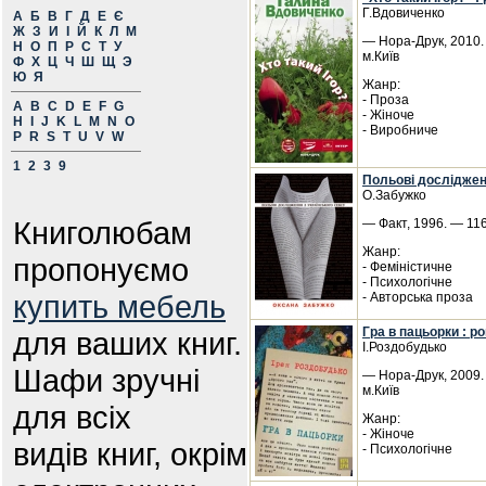
Г.Вдовиченко
А
Б
В
Г
Д
Е
Є
Ж
З
И
І
Й
К
Л
М
— Нора-Друк, 2010. 
Н
О
П
Р
С
Т
У
м.Київ
Ф
Х
Ц
Ч
Ш
Щ
Э
Ю
Я
Жанр:
- Проза
A
B
C
D
E
F
G
- Жіноче
H
I
J
K
L
M
N
O
- Виробниче
P
R
S
T
U
V
W
1
2
3
9
Польові досліджен
О.Забужко
Книголюбам
— Факт, 1996. — 116
Жанр:
пропонуємо
- Феміністичне
- Психологічне
купить мебель
- Авторська проза
Гра в пацьорки : р
для ваших книг.
І.Роздобудько
Шафи зручні
— Нора-Друк, 2009. 
м.Київ
для всіх
Жанр:
- Жіноче
видів книг, окрім
- Психологічне