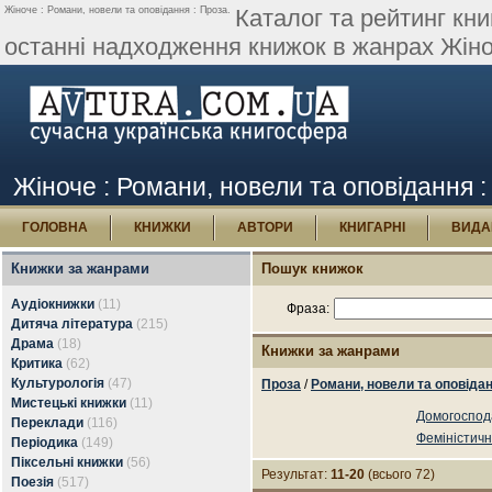
Жіноче : Романи, новели та оповідання : Проза.
Каталог та рейтинг кни
останні надходження книжок в жанрах Жіноч
Жіноче : Романи, новели та оповідання 
ГОЛОВНА
КНИЖКИ
АВТОРИ
КНИГАРНІ
ВИДА
Книжки за жанрами
Пошук книжок
Аудіокнижки
(11)
Фраза:
Дитяча література
(215)
Драма
(18)
Книжки за жанрами
Критика
(62)
Культурологія
(47)
Проза
/
Романи, новели та оповіда
Мистецькі книжки
(11)
Домогоспод
Переклади
(116)
Феміністич
Періодика
(149)
Піксельні книжки
(56)
Результат:
11-20
(всього 72)
Поезія
(517)