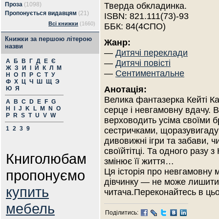
Проза
(1098)
Тверда обкладинка.
Пропонується видавцям
(21)
ISBN: 821.111(73)-93
Всі книжки
(1660)
ББК: 84(4СПО)
Книжки за першою літерою
Жанр:
назви
—
Дитячі переклади
А
Б
В
Г
Д
Е
Є
—
Дитячі повісті
Ж
З
И
І
Й
К
Л
М
—
Сентиментальне
Н
О
П
Р
С
Т
У
Ф
Х
Ц
Ч
Ш
Щ
Э
Анотація:
Ю
Я
Велика фантазерка Кейті К
A
B
C
D
E
F
G
H
I
J
K
L
M
N
O
серце і невгамовну вдачу. 
P
R
S
T
U
V
W
верховодить усіма своїми б
1
2
3
9
сестричками, щоразувигад
дивовижні ігри та забави, 
своїйтітці. Та одного разу з
Книголюбам
змінює її життя…
Ця історія про невгамовну м
пропонуємо
дівчинку — не може лишити
купить
читача.Переконайтесь в цьо
мебель
Поділитись: