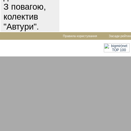
З повагою,
колектив
"Автури".
Правила користування
Засади рейтин