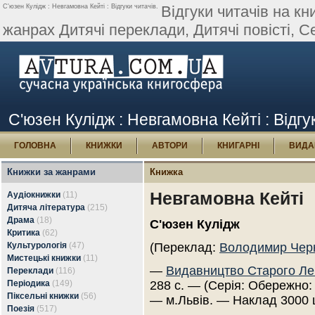
С'юзен Кулідж : Невгамовна Кейті : Відгуки читачів.
Відгуки читачів на к
жанрах Дитячі переклади, Дитячі повісті, 
С'юзен Кулідж : Невгамовна Кейті : Відгу
ГОЛОВНА
КНИЖКИ
АВТОРИ
КНИГАРНІ
ВИДА
Книжки за жанрами
Книжка
Невгамовна Кейті
Аудіокнижки
(11)
Дитяча література
(215)
Драма
(18)
С'юзен Кулідж
Критика
(62)
Культурологія
(47)
(Переклад:
Володимир Чер
Мистецькі книжки
(11)
—
Видавництво Старого Ле
Переклади
(116)
Періодика
(149)
288 с. — (Серія: Обережно: 
Піксельні книжки
(56)
— м.Львів. — Наклад 3000 
Поезія
(517)