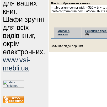
для ваших
Лінк із зображенням книжки:
книг.
Шафи зручні
для всіх
Уривок з
Рецензії в прес
видів книг,
книжки
(0)
окрім
Залиште відгук першим ...
електронних.
www.vsi-
mebli.ua