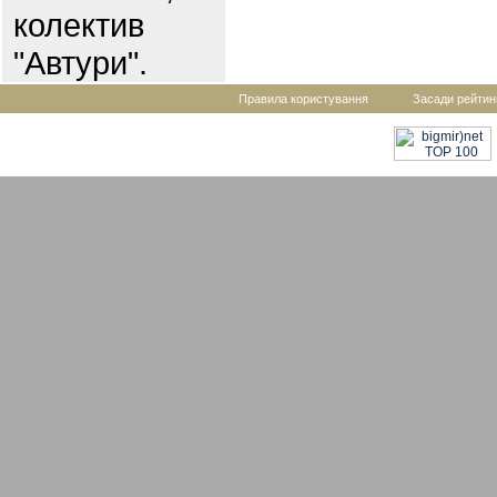
колектив
"Автури".
Правила користування
Засади рейтин