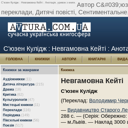
С'юзен Кулідж : Невгамовна Кейті : Анотація, уривок з книги.
Автор С&#039;юзе
переклади, Дитячі повісті, Сентиментальне.
С'юзен Кулідж : Невгамовна Кейті : Анота
ГОЛОВНА
КНИЖКИ
АВТОРИ
КНИГАРНІ
ВИДА
Книжки за жанрами
Книжка
Невгамовна Кейті
Аудіокнижки
(11)
Дитяча література
(215)
Драма
(18)
С'юзен Кулідж
Критика
(62)
Культурологія
(47)
(Переклад:
Володимир Чер
Мистецькі книжки
(11)
—
Видавництво Старого Ле
Переклади
(116)
Періодика
(149)
288 с. — (Серія: Обережно: 
Піксельні книжки
(56)
— м.Львів. — Наклад 3000 
Поезія
(517)