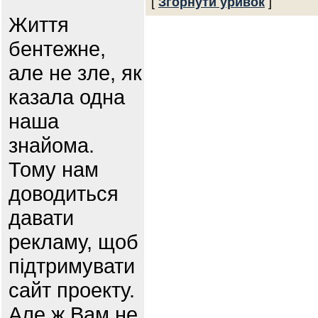
[
Згорнути уривок
]
Життя
бентежне,
але не зле, як
казала одна
наша
знайома.
Тому нам
доводиться
давати
рекламу, щоб
підтримувати
сайт проекту.
Але ж Вам не