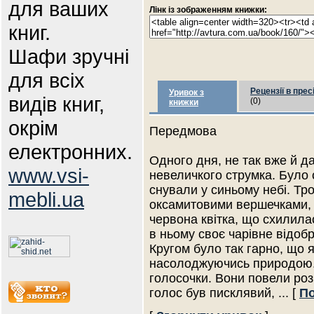
для ваших
Лінк із зображенням книжки:
книг.
Шафи зручні
для всіх
Рецензії в прес
Уривок з
видів книг,
(0)
книжки
окрім
Передмова
електронних.
Одного дня, не так вже й д
www.vsi-
невеличкого струмка. Було 
снували у синьому небі. Тро
mebli.ua
оксамитовими вершечками, а
червона квітка, що схилила
в ньому своє чарівне відобр
Кругом було так гарно, що я
насолоджуючись природою. 
голосочки. Вони повели роз
голос був писклявий,
... [
По