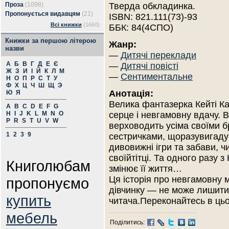
Проза
(1098)
Тверда обкладинка.
Пропонується видавцям
(21)
ISBN: 821.111(73)-93
Всі книжки
(1660)
ББК: 84(4СПО)
Книжки за першою літерою
Жанр:
назви
—
Дитячі переклади
А
Б
В
Г
Д
Е
Є
—
Дитячі повісті
Ж
З
И
І
Й
К
Л
М
—
Сентиментальне
Н
О
П
Р
С
Т
У
Ф
Х
Ц
Ч
Ш
Щ
Э
Анотація:
Ю
Я
Велика фантазерка Кейті К
A
B
C
D
E
F
G
H
I
J
K
L
M
N
O
серце і невгамовну вдачу. 
P
R
S
T
U
V
W
верховодить усіма своїми б
1
2
3
9
сестричками, щоразувигад
дивовижні ігри та забави, 
своїйтітці. Та одного разу з
Книголюбам
змінює її життя…
Ця історія про невгамовну м
пропонуємо
дівчинку — не може лишити
купить
читача.Переконайтесь в цьо
мебель
Поділитись: