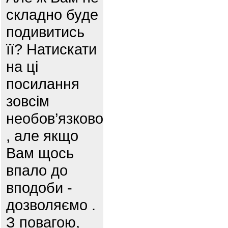
складно буде
подивитись
її? Натискати
на ці
посилання
зовсім
необов’язково
, але якщо
Вам щось
впало до
вподоби -
дозволяємо .
З повагою,