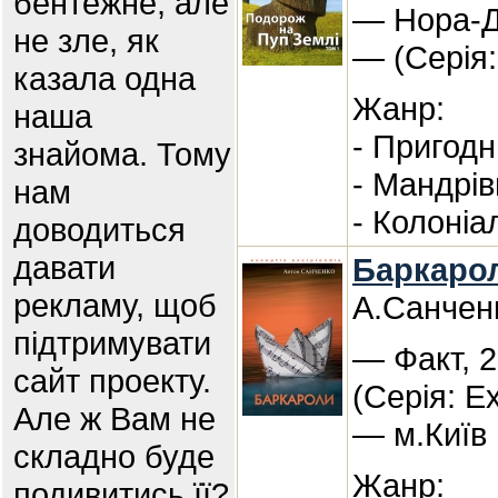
бентежне, але
— Нора-Др
не зле, як
— (Серія:
казала одна
Жанр:
наша
- Пригод
знайома. Тому
- Мандрів
нам
- Колоніа
доводиться
давати
Баркарол
рекламу, щоб
А.Санчен
підтримувати
— Факт, 2
сайт проекту.
(Серія: Ex
Але ж Вам не
— м.Київ
складно буде
Жанр:
подивитись її?