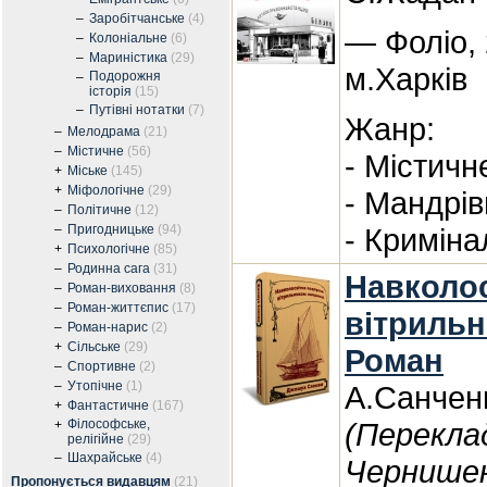
–
Заробітчанське
(4)
— Фоліо, 
–
Колоніальне
(6)
–
Мариністика
(29)
м.Харків
Подорожня
–
історія
(15)
–
Путівні нотатки
(7)
Жанр:
–
Мелодрама
(21)
–
Містичне
(56)
- Містичн
+
Міське
(145)
+
Міфологічне
(29)
- Мандрів
–
Політичне
(12)
–
Пригодницьке
(94)
- Криміна
+
Психологічне
(85)
–
Родинна сага
(31)
Навколо
–
Роман-виховання
(8)
–
Роман-життєпис
(17)
вітрильн
–
Роман-нарис
(2)
+
Сільське
(29)
Роман
–
Спортивне
(2)
–
Утопічне
(1)
А.Санчен
+
Фантастичне
(167)
Філософське,
(Перекла
+
релігійне
(29)
–
Шахрайське
(4)
Чернишен
Пропонується видавцям
(21)