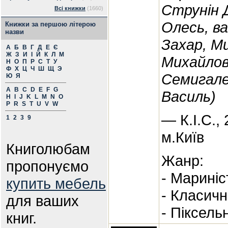
Струнін 
Всі книжки
(1660)
Олесь, в
Книжки за першою літерою
назви
Захар, Ми
А
Б
В
Г
Д
Е
Є
Ж
З
И
І
Й
К
Л
М
Михайлов
Н
О
П
Р
С
Т
У
Ф
Х
Ц
Ч
Ш
Щ
Э
Семигале
Ю
Я
A
B
C
D
E
F
G
Василь)
H
I
J
K
L
M
N
O
P
R
S
T
U
V
W
— К.І.С.,
1
2
3
9
м.Київ
Книголюбам
Жанр:
пропонуємо
- Мариніс
купить мебель
- Класичн
для ваших
- Піксель
книг.