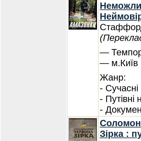
Неможли
Неймові
Стаффор
(Перекла
— Темпор
— м.Київ
Жанр:
- Сучасні
- Путівні 
- Докуме
Соломон
Зірка : п