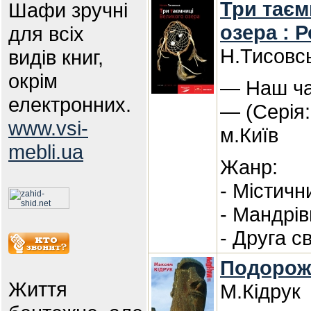
Три таєм
Шафи зручні
озера : 
для всіх
Н.Тисовс
видів книг,
окрім
— Наш час
електронних.
— (Серія:
www.vsi-
м.Київ
mebli.ua
Жанр:
- Містичн
- Мандрів
- Друга с
Подорож 
Життя
М.Кідрук