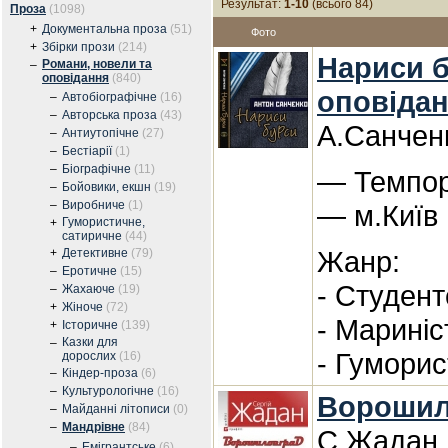
Результат:
1-10
(всього 84)
Проза
(1098)
+
Документальна проза
(51)
Фото
+
Збірки прози
(214)
Нариси б
Романи, новели та
–
оповідання
(840)
оповіда
–
Автобіографічне
(16)
–
Авторська проза
(43)
А.Санчен
–
Антиутопічне
(27)
–
Бестіарії
(1)
–
Біографічне
(11)
— Темпора
–
Бойовики, екшн
(19)
–
Виробниче
(1)
— м.Київ
Гумористичне,
+
сатиричне
(44)
Жанр:
+
Детективне
(79)
–
Еротичне
(15)
- Студент
–
Жахаюче
(19)
+
Жіноче
(72)
- Мариніс
+
Історичне
(139)
Казки для
–
- Гуморис
дорослих
(16)
–
Кіндер-проза
(6)
–
Культурологічне
(16)
Ворошил
–
Майданні літописи
(0)
–
Мандрівне
(84)
С.Жадан
–
Емігрантське
(6)