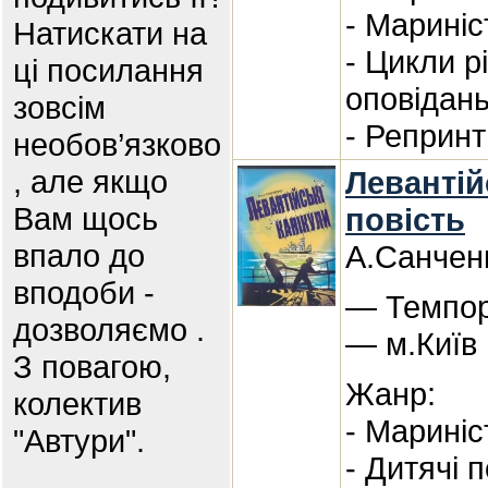
- Мариніс
Натискати на
- Цикли р
ці посилання
оповідан
зовсім
- Реприн
необов’язково
, але якщо
Левантій
Вам щось
повість
впало до
А.Санчен
вподоби -
— Темпор
дозволяємо .
— м.Київ
З повагою,
Жанр:
колектив
- Мариніс
"Автури".
- Дитячі п