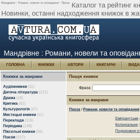
Мандрівне : Романи, новели та оповідання : Проза.
Каталог та рейтинг кн
Новинки, останні надходження книжок в жан
Мандрівне : Романи, новели та оповідан
ГОЛОВНА
КНИЖКИ
АВТОРИ
КНИГАРНІ
ВИДА
Книжки за жанрами
Пошук книжок
Аудіокнижки
(11)
Фраза:
Дитяча література
(215)
Драма
(18)
Книжки за жанрами
Критика
(62)
Культурологія
(47)
Проза
/
Романи, новели та оповідання
Мистецькі книжки
(11)
Емігрантське
Переклади
(116)
Колоніальне
Періодика
(149)
Подорожня іс
Піксельні книжки
(56)
Поезія
(517)