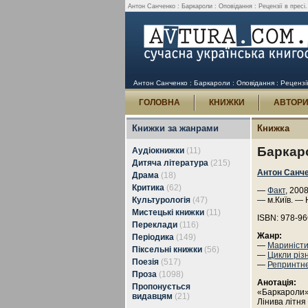
Антон Санченко : Баркароли : Оповідання : Рецензії в пресі.
Антон Санченко : Баркароли : Оповідання : Рецензії
ГОЛОВНА
КНИЖКИ
АВТОР
Книжки за жанрами
Книжка
Баркар
Аудіокнижки
(11)
Дитяча література
(215)
Антон Санч
Драма
(18)
Критика
(62)
—
Факт
, 200
Культурологія
(47)
— м.Київ. — 
Мистецькі книжки
(11)
ISBN: 978-96
Переклади
(116)
Жанр:
Періодика
(149)
—
Мариністи
Піксельні книжки
(56)
—
Цикли різ
Поезія
(517)
—
Репринтн
Проза
(1098)
Анотація:
Пропонується
«Баркароли» —
видавцям
(21)
Лінива літня