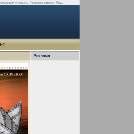
ножанрових оповідань, Репринтне видання. Рец...
УНТ
Реклама