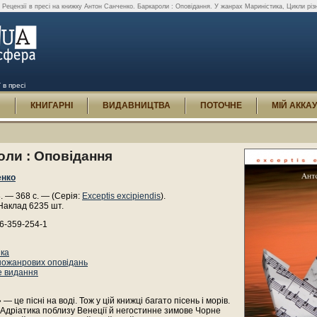
Рецензії в пресі на книжку Антон Санченко. Баркароли : Оповідання. У жанрах Мариністика, Цикли різ
 в пресі
И
КНИГАРНІ
ВИДАВНИЦТВА
ПОТОЧНЕ
МІЙ АККА
оли : Оповідання
енко
8. — 368 с. — (Серія:
Exceptis excipiendis
).
Наклад 6235 шт.
6-359-254-1
ка
ножанрових оповідань
е видання
 це пісні на воді. Тож у цій книжці багато пісень і морів.
 Адріатика поблизу Венеції й негостинне зимове Чорне