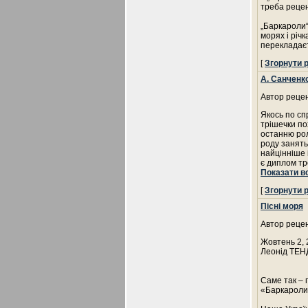
треба рецен
„Баркароли“ 
морях і річк
перекладає
[
Згорнути 
А. Санченк
Автор рецен
Якось по сп
трішечки по
останню рол
роду занять
найцінніше 
є диплом тр
Показати в
[
Згорнути 
Пісні моря
Автор рецен
Жовтень 2, 
Леонід ТЕНД
Саме так – 
«Баркароли».