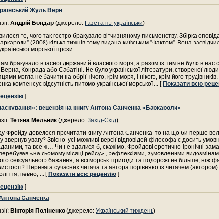
країнський Жуль Верн
зії:
Андрій Бондар
(джерело:
Газета по-українськи
)
вилося те, чого так гостро бракувало вітчизняному письменству. Збірка опові
аркароли” (2008) кілька тижнів тому видана київським ”Фактом”. Вона засвідчи
української морської прози.
нам бракувало власної держави й власного моря, а разом із тим не було в нас 
 Верна, Конрада або Сабатіні. Не було української літератури, створеної люди
цями могла не бачити на обрії нічого, крім моря, і нікого, крім його трудівникі
нка компенсує відсутність питомо української морської
... [
Показати всю реце
рецензію
]
маскування»: рецензія на книгу Антона Санченка «Баркароли»
зії:
Тетяна Мельник
(джерело:
Захід-Схід
)
ду Фройду довелося прочитати книгу Антона Санченка, то на що би перше вел
у звернув увагу? Звісно, усі можливі версії відповідей філософа є досить умов
аданими, та все ж… Чи не здалися б, скажімо, Фройдові еротично-іронічні зама
перебував «на сьомому місяці рейсу» , рефлексіями, зумовленими видозмінам
го сексуального бажання, а всі морські пригоди та подорожі не більше, ніж 
бистості? Перевага сучасних читача та автора порівняно із читачем (автором)
оліття, певно,
... [
Показати всю рецензію
]
рецензію
]
Антона Санченка
зії:
Вікторія Поліненко
(джерело:
Український тиждень
)