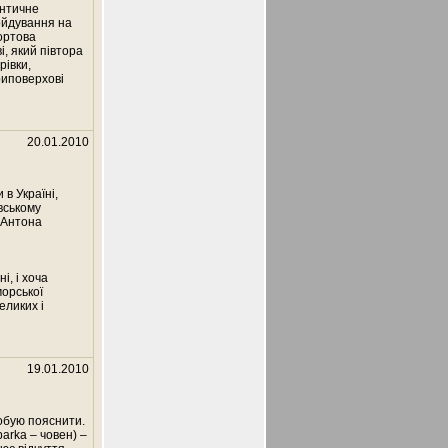
античне
гойдування на
бортова
, який півтора
рівки,
риповерхові
20.01.2010
 в Україні,
вському
 Антона
і, і хоча
морської
еликих і
19.01.2010
робую пояснити.
barka – човен) –