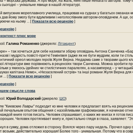
а – морська держава. А про море, на жаль, нині пише небагато авторів. Тому-
 сьогодні – унікальне явище в нашій літературі.
ій випускник мореплавного училища, працював на суднах у багатьох океанах-
 дав йому змогу бути вдумливим і неголослівним автором-оповідачем. А ще, оск
цюючи на ньому
... [
Показати всю рецензію
]
рецензію
]
 контекст плюс море
зії:
Галина Романенко
(джерело:
Літакцент
)
ре» – так хочеться для себе називати збірку оповідань Антона Санченка «Б
назві і мудрість повісті-притчі Гемінгвея (адже як не бути мудрим, коли ти стіль
мантичний ореол молодих героїв Жуля Верна. Недарма саме з творами цього кл
ої літератури вже порівнюють в рецензіях твори Санченка. Можна зробити п
тільки у якихось ідейних чи стилістичних паралелях, а насамперед – у читацькій
уках капітана Немо», «Незаселений острів» та інші романи Жуля Верна для 
ли
... [
Показати всю рецензію
]
рецензію
]
рошем смысле слова
зії:
Юрий Володарский
(джерело:
ШО
)
е "Киевские Лавры" подходит ко мне человек и предлагает взять на рецензию
й печальным опытом общения с назойливыми графоманами, я начинаю отнек
 каждой книге готов писать. Человек спрашивает, о каких же книгах я готов пис
хороших. Человек протягивает книгу и, пристально глядя в глаза, заявляет: "Э
нул в сумку, дома отложил в сторону. Взялся через пару недель. Прочел одну 
рт возьми, действительно хорошая! Более того - уникальная. Потому что в со