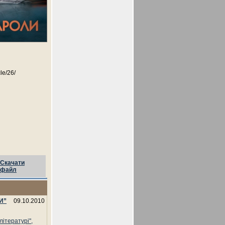
le/26/
Скачати
файл
И”
09.10.2010
літературі",