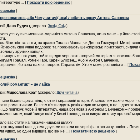
 литературе
... [
Показати всю рецензію
]
рецензію
]
 про справжнє, або Чому читачі(-чки) люблять прозу Антона Санченка
зії:
Дана Рудик
(джерело:
Захід-Схід
)
чого успіху письменника-мариніста Антона Санченка, як на мене – у його стов
сти.
«кабінетні» таланти, на зразок Томаса Манна, чи Джона Ґолсуорсі. Митці тако
ійснюють свої уявні подорожі та проживають шекспірівські пристрасті, сидячи 
толом у зручних капцях.
що пишуть «з натури», тобто щедро черпають творчий матеріал з власного баг
 Богуміл Грабал, Ромен Гарі, Карен Бліксен,.. Або ж Антон Санченко.
справжня, бо вона пахне... морем. Справжнім. Хто ж може розповісти
... [
Пока
рецензію
]
голий романтик” – це лайка
зії:
Мирослава Крат
(джерело:
Друг читача
)
 таке бізань-щогла, кіль, клотик і справжній шторм. А також чим пахне море і ч
ати романтиками. Він сам п’ятнадцять років ходив по морях, а це – достатнь
те, що пов’язує море й літературу, наша розмова з Антоном Санченком – проф
сьменником, який “кинув якір” у Києві і нещодавно випустив книгу про свої морс
ало вас стати на письменницький шлях?
твертому класі ми з двома друзями писали по черзі фантастичну повість. Почи
и удвох, бо один вирішив, що він не
... [
Показати всю рецензію
]
рецензію
]