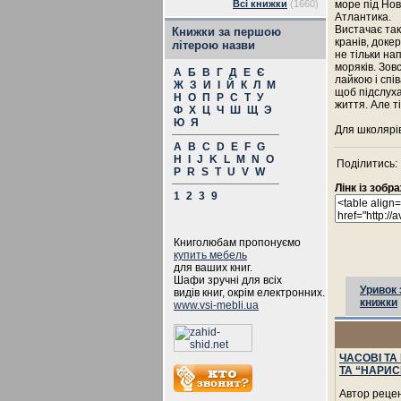
Всі книжки
(1660)
море під Нов
Атлантика.
Вистачає так
Книжки за першою
кранів, доке
літерою назви
не тільки нап
моряків. Зов
А
Б
В
Г
Д
Е
Є
лайкою і спів
Ж
З
И
І
Й
К
Л
М
щоб підслуха
Н
О
П
Р
С
Т
У
життя. Але ті
Ф
Х
Ц
Ч
Ш
Щ
Э
Ю
Я
Для школярів
A
B
C
D
E
F
G
H
I
J
K
L
M
N
O
Поділитись:
P
R
S
T
U
V
W
Лінк із зоб
1
2
3
9
Книголюбам пропонуємо
купить мебель
для ваших книг.
Шафи зручні для всіх
Уривок 
видів книг, окрім електронних.
книжки
www.vsi-mebli.ua
ЧАСОВІ ТА
ТА “НАРИС
Автор рецен