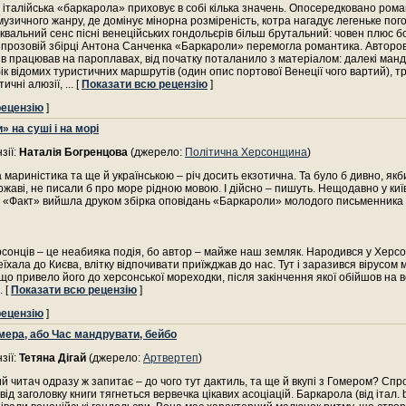
італійська «баркарола» приховує в собі кілька значень. Опосередковано ром
музичного жанру, де домінує мінорна розміреність, котра нагадує легеньке по
уквальний сенс пісні венеційських гондольєрів більш брутальний: човен плюс 
 прозовій збірці Антона Санченка «Баркароли» перемогла романтика. Авторові
ів працював на пароплавах, від початку поталанило з матеріалом: далекі манд
ік відомих туристичних маршрутів (один опис портової Венеції чого вартий), т
ичні алюзії,
... [
Показати всю рецензію
]
рецензію
]
 на суші і на морі
зії:
Наталія Богренцова
(джерело:
Політична Херсонщина
)
мариністика та ще й українською – річ досить екзотична. Та було б дивно, якби
ржаві, не писали б про море рідною мовою. І дійсно – пишуть. Нещодавно у киї
і «Факт» вийшла друком збірка оповідань «Баркароли» молодого письменника
рсонців – це неабияка подія, бо автор – майже наш земляк. Народився у Херсон
їхала до Києва, влітку відпочивати приїжджав до нас. Тут і заразився вірусом 
що привело його до херсонської мореходки, після закінчення якої обійшов на в
.. [
Показати всю рецензію
]
рецензію
]
мера, або Час мандрувати, бейбо
зії:
Тетяна Дігай
(джерело:
Артвертеп
)
й читач одразу ж запитає – до чого тут дактиль, та ще й вкупі з Гомером? Сп
від заголовку книги тягнеться вервечка цікавих асоціацій. Баркарола (від італ. 