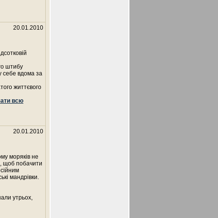
20.01.2010
ідсотковій
го штибу
у себе вдома за
атого життєвого
зати всю
20.01.2010
ому моряків не
о, щоб побачити
есійним
ькі мандрівки.
нали утрьох,