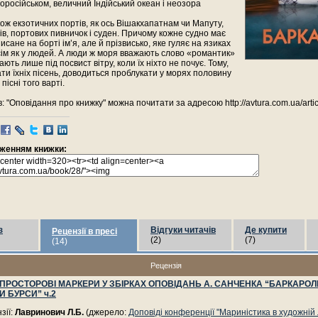
оросійськом, величний Індійський океан і неозора
ож екзотичних портів, як ось Вішакхапатнам чи Мапуту,
рів, портових пивничок і суден. Причому кожне судно має
исане на борті ім’я, але й прізвисько, яке гуляє на язиках
сім як у людей. А люди ж моря вважають слово «романтик»
ають лише під посвист вітру, коли їх ніхто не почує. Тому,
ти їхніх пісень, доводиться проблукати у морях половину
 пісні того варті.
: "Оповідання про книжку" можна почитати за адресою http://avtura.com.ua/artic
раженням книжки:
з
Відгуки читачів
Де купити
Рецензії в пресі
(2)
(7)
(14)
Рецензія
 ПРОСТОРОВІ МАРКЕРИ У ЗБІРКАХ ОПОВІДАНЬ А. САНЧЕНКА “БАРКАРОЛ
И БУРСИ” ч.2
зії:
Лавринович Л.Б.
(джерело:
Доповіді конференції "Мариністика в художній 