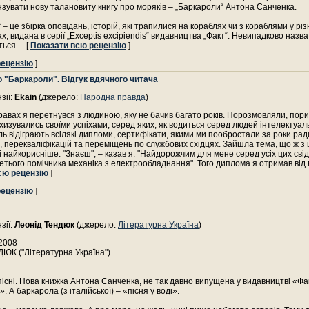
зувати нову талановиту книгу про моряків – „Баркароли“ Антона Санченка.
– це збірка оповідань, історій, які трапилися на кораблях чи з кораблями у рі
ах, видана в серії „Exceptis excipiendis“ видавництва „Факт“. Невипадково назва
ться
... [
Показати всю рецензію
]
рецензію
]
о "Баркароли". Відгук вдячного читача
зії:
Ekain
(джерело:
Народна правда
)
равах я перетнувся з людиною, яку не бачив багато років. Порозмовляли, пори
хизувались своїми успіхами, серед яких, як водиться серед людей інтелектуаль
ь відіграють всілякі дипломи, сертифікати, якими ми пообростали за роки рад
, перекваліфікацій та переміщень по службових східцях. Зайшла тема, що ж з 
і найкорисніше. "Знаєш", – казав я. "Найдорожчим для мене серед усіх цих свід
етього помічника механіка з електрообладнання". Того диплома я отримав від 
сю рецензію
]
рецензію
]
зії:
Леонід Тендюк
(джерело:
Літературна Україна
)
2008
ЮК ("Літературна Україна")
пісні. Нова книжка Антона Санченка, не так давно випущена у видавництві «Фа
 А баркарола (з італійської) – «пісня у воді».