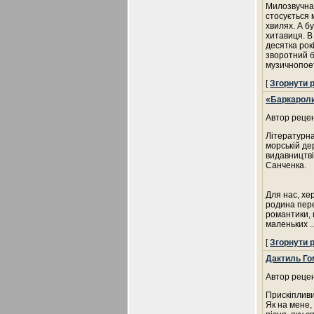
Милозвучна 
стосується 
хвилях. А б
хитавиця. В
десятка рок
зворотний б
музичнопоет
[
Згорнути 
«Баркароли»
Автор рецен
Літературна 
морській де
видавництв
Санченка.
Для нас, хе
родина пере
романтики, 
маленьких
.
[
Згорнути 
Дактиль Го
Автор рецен
Прискіпливи
Як на мене, 