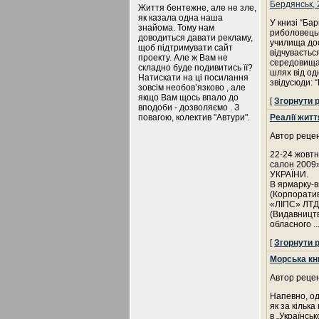
Бердянськ, 
Життя бентежне, але не зле,
як казала одна наша
У книзі “Ба
знайома. Тому нам
риболовецьк
доводиться давати рекламу,
училища дос
щоб підтримувати сайт
відчуваєтьс
проекту. Але ж Вам не
середовища 
складно буде подивитись її?
шлях від од
Натискати на ці посилання
звідусюди: 
зовсім необов’язково , але
якщо Вам щось впало до
[
Згорнути 
вподоби - дозволяємо . З
повагою, колектив "Автури".
Реалії житт
Автор рецен
22-24 жовтн
салон 2009
УКРАЇНИ.
В ярмарку-в
(Корпоратив
«ЛІПС» ЛТД)
(Видавництв
обласного
..
[
Згорнути 
Морська кн
Автор рецен
Напевно, од
як за кільк
в „Українсь