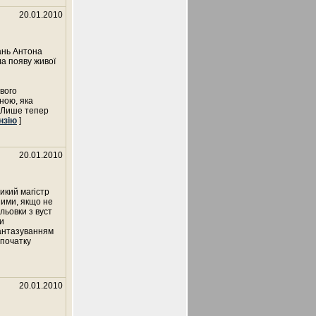
20.01.2010
дань Антона
ла появу живої
свого
ною, яка
в. Лише тепер
нзію
]
20.01.2010
икий магістр
ними, якщо не
льовки з вуст
и
фантазуванням
 початку
20.01.2010