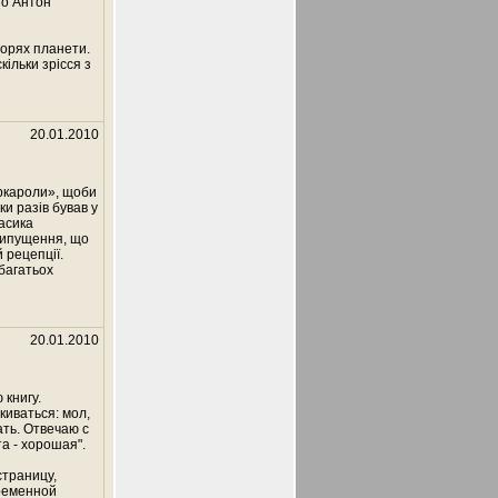
то Антон
морях планети.
ільки зрісся з
20.01.2010
аркароли», щоби
ки разів бував у
асика
рипущення, що
 рецепції.
багатьох
20.01.2010
 книгу.
иваться: мол,
ать. Отвечаю с
та - хорошая".
страницу,
временной