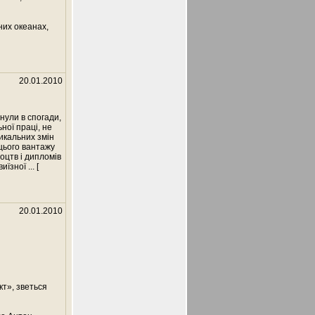
зних океанах,
20.01.2010
нули в спогади,
ної праці, не
икальних змін
цього вантажу
оцтв і дипломів
виїзної
... [
20.01.2010
кт», зветься