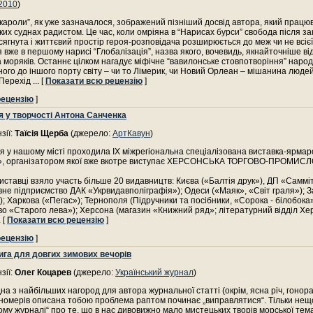
2010
)
ркароли”, як уже зазначалося, зображений пізніший досвід автора, який працю
их суднах радистом. Це час, коли омріяна в “Нарисах бурси” свобода після за
ягнута і життєвий простір героя-розповідача розширюється до меж чи не всіє
я вже в першому нарисі “Глобалізація”, назва якого, вочевидь, якнайточніше в
моряків. Останнє цілком нагадує міфічне “вавилонське стовпотворіння” народ
ного до іншого порту світу – чи то Лімерик, чи Новий Орлеан – мішанина людей
“Перехід
... [
Показати всю рецензію
]
рецензію
]
я у творчості Антона Санченка
зії:
Таїсія Щерба
(джерело:
АртКавун
)
я у нашому місті проходила IX міжрегіональна спеціалізована виставка-ярма
», організатором якої вже вкотре виступає ХЕРСОНСЬКА ТОРГОВО-ПРОМИС
иставці взяло участь більше 20 видавництв: Києва («Балтія друк»), ДП «Самміт
не підприємство ДАК «Укрвидавполіграфія»); Одеси («Маяк», «Світ граля»); 
; Харкова («Пегас»); Тернополя (Підручники та посібники, «Сорока - білобока»
о «Старого лева»); Херсона (магазин «Книжний ряд»; літературний відділ Хе
. [
Показати всю рецензію
]
рецензію
]
ига для довгих зимових вечорів
зії:
Олег Коцарев
(джерело:
Український журнал
)
на з найбільших нагород для автора журнальної статті (окрім, ясна річ, гонора
а номерів описана тобою проблема раптом починає „виправлятися“. Тільки нещ
кому журналі“ про те, що в нас дивовижно мало мистецьких творів морської тем