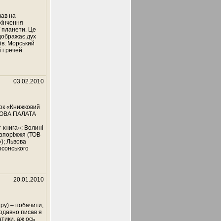
вав на
кінчення
ї планети. Це
ідображає дух
ів. Морський
 і речей
03.02.2010
рок «Книжковий
ЛОВА ПАЛАТА
-книга»; Волині
Запоріжжя (ТОВ
); Львова
рсонського
20.01.2010
ру) – побачити,
одавно писав я
атики, аж ось