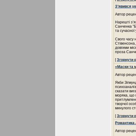
З’явився у
Автор рецен
Нарешті з’я
Санченка ”Б
та сучасної 
Свого часу 
Стівенсона,
довгими міся
проза Санче
[
Згорнути 
«Маски та 
Автор рецен
Якби Зігмун
психоаналіз
сказати виг
моряка, що 
притлумлено
творчої осо
минулого ст
[
Згорнути 
Романтика 
Автор рецен