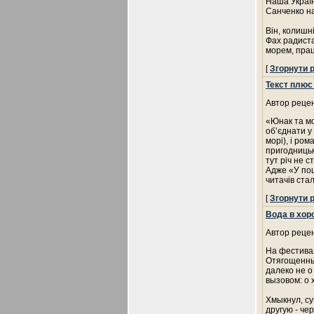
Наша Україн
Санченко на
Він, колишн
Фах радиста
морем, пра
[
Згорнути 
Текст плюс
Автор рецен
«Юнак та мо
об’єднати у 
морі), і ро
пригодницьк
тут річ не с
Адже «У пош
читачів ста
[
Згорнути 
Вода в хо
Автор рецен
На фестивал
Отягощенны
далеко не о
вызовом: о 
Хмыкнул, су
другую - че