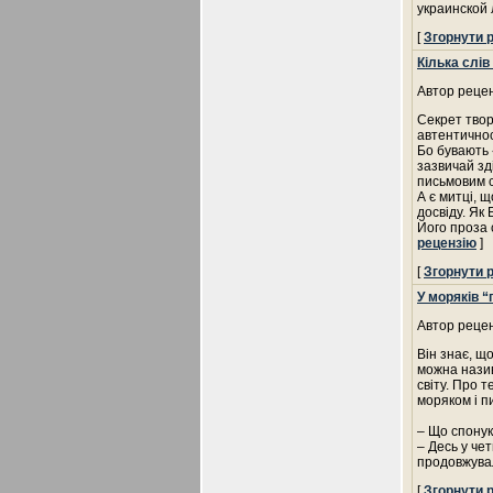
украинской
[
Згорнути 
Кілька слів
Автор рецен
Секрет твор
автентично
Бо бувають 
зазвичай зд
письмовим с
А є митці, 
досвіду. Як
Його проза 
рецензію
]
[
Згорнути 
У моряків “
Автор рецен
Він знає, що
можна назив
світу. Про 
моряком і пи
– Що спонук
– Десь у че
продовжувал
[
Згорнути 