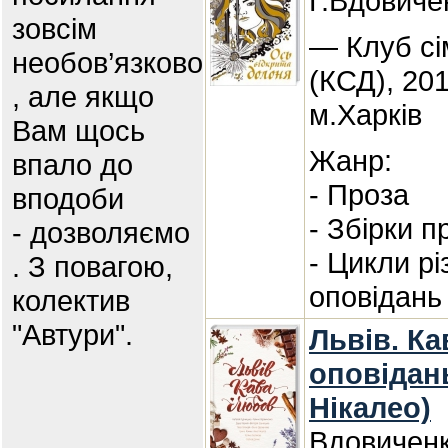
Г.Вдовиче
зовсім
— Клуб сі
необов’язково
(КСД), 20
, але якщо
м.Харків
Вам щось
Жанр:
впало до
- Проза
вподоби
- Збірки п
- дозволяємо
- Цикли р
. З повагою,
оповідань
колектив
"Автури".
Львів. Ка
оповідань
Нікалео)
Вдовиченк