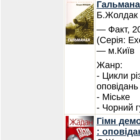
Гальмана
Б.Жолдак
— Факт, 2
(Серія: Ex
— м.Київ
Жанр:
- Цикли р
оповідань
- Міське
- Чорний 
Гімн дем
: оповіда