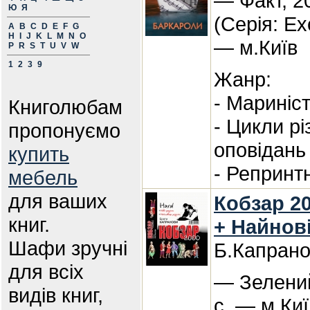
— Факт, 2
Ю
Я
(Серія: Ex
A
B
C
D
E
F
G
H
I
J
K
L
M
N
O
— м.Київ
P
R
S
T
U
V
W
1
2
3
9
Жанр:
- Мариніс
Книголюбам
- Цикли р
пропонуємо
оповідань
купить
- Репринт
мебель
для ваших
Кобзар 20
книг.
+ Найнов
Шафи зручні
Б.Капран
для всіх
— Зелений
видів книг,
с. — м.Киї