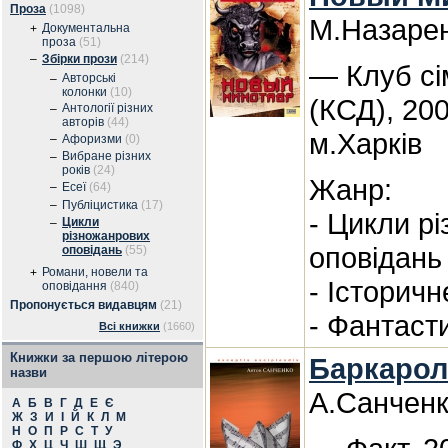
Проза
(1098)
М.Назаре
Документальна
+
проза
(51)
–
Збірки прози
(214)
— Клуб сі
Авторські
–
колонки
(10)
(КСД), 20
Антології різних
–
авторів
(44)
м.Харків
–
Афоризми
(0)
Вибране різних
–
років
(24)
Жанр:
–
Есеї
(64)
–
Публіцистика
(17)
- Цикли р
Цикли
–
різножанрових
оповідань
оповідань
(55)
Романи, новели та
+
- Історичн
оповідання
(840)
Пропонується видавцям
(21)
- Фантаст
Всі книжки
(1660)
Книжки за першою літерою
Баркарол
назви
А.Санчен
А
Б
В
Г
Д
Е
Є
Ж
З
И
І
Й
К
Л
М
Н
О
П
Р
С
Т
У
Ф
Х
Ц
Ч
Ш
Щ
Э