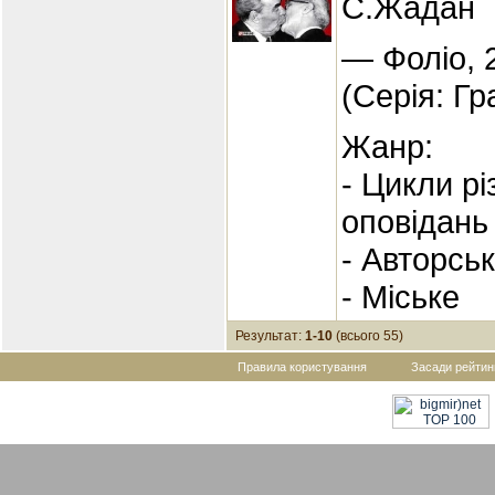
С.Жадан
— Фоліо, 
(Серія: Гр
Жанр:
- Цикли р
оповідань
- Авторсь
- Міське
Результат:
1-10
(всього 55)
Правила користування
Засади рейтин