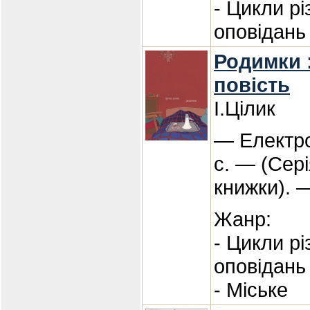
- Цикли р
оповідань
Родимки 
повість
І.Цілик
— Електро
с. — (Сері
книжки). 
Жанр:
- Цикли р
оповідань
- Міське