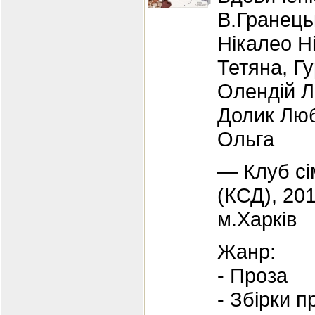
В.Гранець
Нікалео Н
Тетяна, Г
Олендій Л
Долик Люб
Ольга
— Клуб сі
(КСД), 20
м.Харків
Жанр:
- Проза
- Збірки п