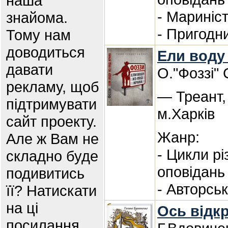
наша
- Мариніс
знайома.
- Пригодн
Тому нам
доводиться
Ели воду
давати
О."Фоззі"
рекламу, щоб
— Треант,
підтримувати
м.Харків
сайт проекту.
Жанр:
Але ж Вам не
- Цикли р
складно буде
оповідань
подивитись
- Авторсь
її? Натискати
на ці
Ось відк
посилання