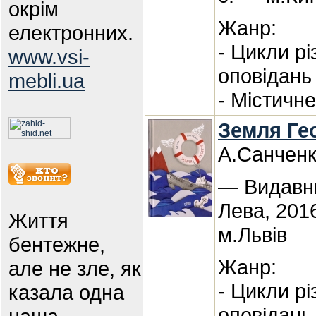
окрім
Жанр:
електронних.
- Цикли р
www.vsi-
оповідань
mebli.ua
- Містичне
Земля Гео
А.Санчен
— Видавн
Лева, 201
Життя
м.Львів
бентежне,
Жанр:
але не зле, як
- Цикли р
казала одна
оповідань