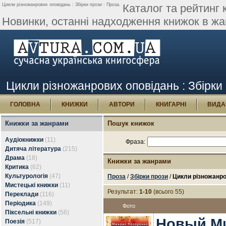
Цикли різножанрових оповідань : Збірки прози : Проза.
Каталог та рейтинг 
Новинки, останні надходження книжок в жан
Цикли різножанрових оповідань : Збірки
ГОЛОВНА
КНИЖКИ
АВТОРИ
КНИГАРНІ
ВИДА
Книжки за жанрами
Пошук книжок
Аудіокнижки
(11)
Фраза:
Дитяча література
(215)
Драма
(18)
Книжки за жанрами
Критика
(62)
Культурологія
(47)
Проза
/
Збірки прози
/
Цикли різножанро
Мистецькі книжки
(11)
Результат:
1-10
(всього 55)
Переклади
(116)
Періодика
(149)
Фото
Піксельні книжки
(56)
Новый М
Поезія
(517)