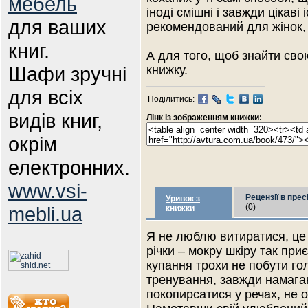
мебель
іноді смішні і завжди цікаві
для ваших
рекомендований для жінок, 
книг.
А для того, щоб знайти сво
Шафи зручні
книжку.
для всіх
Поділитись:
видів книг,
Лінк із зображенням книжки:
окрім
електронних.
www.vsi-
Рецензії в прес
Уривок з
(0)
mebli.ua
книжки
Я не люблю витиратися, це 
річки – мокру шкіру так при
купання трохи не побути го
тренування, завжди намага
покопирсатися у речах, не 