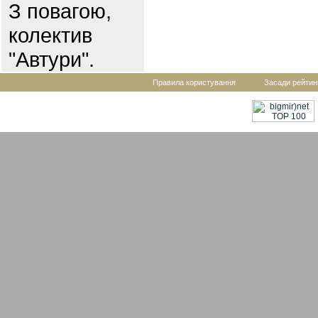
З повагою,
колектив
"Автури".
Правила користування
Засади рейтин