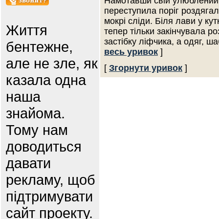
Намотавши свій улюблений 
переступила поріг роздягал
мокрі сліди. Біля лави у кут
Життя
тепер тільки закінчувала р
застібку ліфчика, а одяг, ш
бентежне,
весь уривок
]
але не зле, як
[
Згорнути уривок
]
казала одна
наша
знайома.
Тому нам
доводиться
давати
рекламу, щоб
підтримувати
сайт проекту.