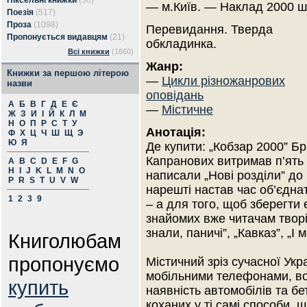
Піксельні книжки
(56)
— м.Київ. — Наклад 2000 ш
Поезія
(517)
Проза
(1098)
Перевидання. Тверда
Пропонується видавцям
(21)
обкладинка.
Всі книжки
(1660)
Жанр:
Книжки за першою літерою
—
Цикли різножанрових
назви
оповідань
А
Б
В
Г
Д
Е
Є
—
Містичне
Ж
З
И
І
Й
К
Л
М
Н
О
П
Р
С
Т
У
Анотація:
Ф
Х
Ц
Ч
Ш
Щ
Э
Ю
Я
Де купити: „Кобзар 2000” Бр
Капранових витримав п’ять 
A
B
C
D
E
F
G
H
I
J
K
L
M
N
O
написали „Нові розділи” до
P
R
S
T
U
V
W
нарешті настав час об’єдна
1
2
3
9
– а для того, щоб зберегт
знайомих вже читачам творі
знали, паничі”, „Кавказ”, „І
Книголюбам
пропонуємо
Містичний зріз сучасної Укр
мобільними телефонами, во
купить
наявність автомобілів та бе
коханих у ті самі способи, щ