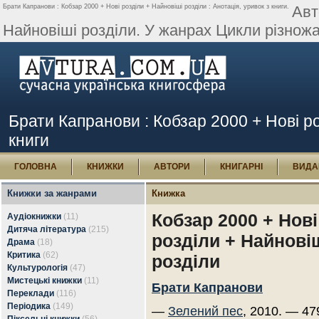
Брати Капранови : Кобзар 2000 + Нові розділи + Найновіші розділи : Анотація, уривок з книги.
Авт
Найновіші розділи. У жанрах Цикли різножа
Брати Капранови : Кобзар 2000 + Нові ро
книги
ГОЛОВНА
КНИЖКИ
АВТОРИ
КНИГАРНІ
ВИДА
Книжки за жанрами
Книжка
Кобзар 2000 + Нові
Аудіокнижки
(11)
Дитяча література
(215)
розділи + Найнові
Драма
(18)
Критика
(62)
розділи
Культурологія
(47)
Мистецькі книжки
(11)
Брати Капранови
Переклади
(116)
Періодика
(149)
—
Зелений пес
, 2010. — 47