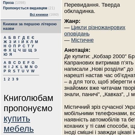
Проза
(1098)
Перевидання. Тверда
Пропонується видавцям
(21)
обкладинка.
Всі книжки
(1660)
Жанр:
Книжки за першою літерою
—
Цикли різножанрових
назви
оповідань
А
Б
В
Г
Д
Е
Є
—
Містичне
Ж
З
И
І
Й
К
Л
М
Н
О
П
Р
С
Т
У
Анотація:
Ф
Х
Ц
Ч
Ш
Щ
Э
Ю
Я
Де купити: „Кобзар 2000” Бр
Капранових витримав п’ять 
A
B
C
D
E
F
G
H
I
J
K
L
M
N
O
написали „Нові розділи” до
P
R
S
T
U
V
W
нарешті настав час об’єдна
1
2
3
9
– а для того, щоб зберегт
знайомих вже читачам творі
знали, паничі”, „Кавказ”, „І
Книголюбам
пропонуємо
Містичний зріз сучасної Укр
мобільними телефонами, во
купить
наявність автомобілів та бе
коханих у ті самі способи, щ
мебель
іноді смішні і завжди цікаві