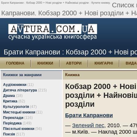
Брати Капранови : Кобзар 2000 + Нові розділи + Найновіші розділи : Купити книжку.
Список 
Капранови. Кобзар 2000 + Нові розділи + Н
Брати Капранови : Кобзар 2000 + Нові ро
ГОЛОВНА
КНИЖКИ
АВТОРИ
КНИГАРНІ
ВИДА
Книжки за жанрами
Книжка
Кобзар 2000 + Нові
Аудіокнижки
(11)
Дитяча література
(215)
розділи + Найнові
Драма
(18)
Критика
(62)
розділи
Культурологія
(47)
Мистецькі книжки
(11)
Брати Капранови
Переклади
(116)
Періодика
(149)
—
Зелений пес
, 2010. — 47
Піксельні книжки
(56)
— м.Київ. — Наклад 2000 ш
Поезія
(517)