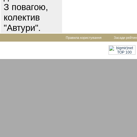
З повагою,
колектив
"Автури".
Правила користування
Засади рейтин