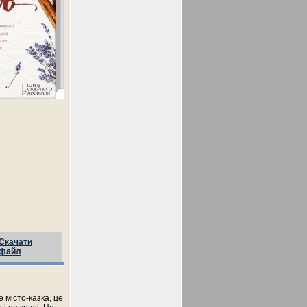
Скачати
файл
е місто-казка, це