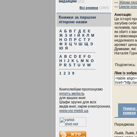
видавцям
(21)
—
Збірки пр
—
Цикли різ
Всі книжки
(1660)
Анотація:
Книжки за першою
Це історії п
літерою назви
загубив себе
чоловіків, пр
А
Б
В
Г
Д
Е
Є
як збиті з в
Ж
З
И
І
Й
К
Л
М
як свіжозвар
Н
О
П
Р
С
Т
У
недалекого м
Ф
Х
Ц
Ч
Ш
Щ
Э
аромат цинамо
Ю
Я
Думками, які
Наталія Гурн
A
B
C
D
E
F
G
H
I
J
K
L
M
N
O
Поділитись:
P
R
S
T
U
V
W
Лінк із зоб
1
2
3
9
Книголюбам пропонуємо
купить мебель
для ваших книг.
Шафи зручні для всіх
видів книг, окрім електронних.
Уривок 
www.vsi-mebli.ua
книжки
Передмова
Львів, Львів,