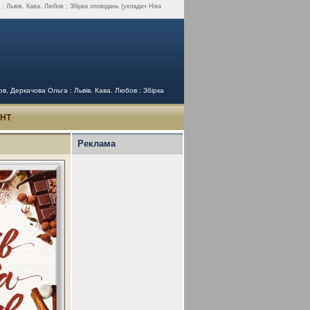
: Львів. Кава. Любов : Збірка оповідань (укладач Ніка
в, Деркачова Ольга : Львів. Кава. Любов : Збірка
УНТ
Реклама