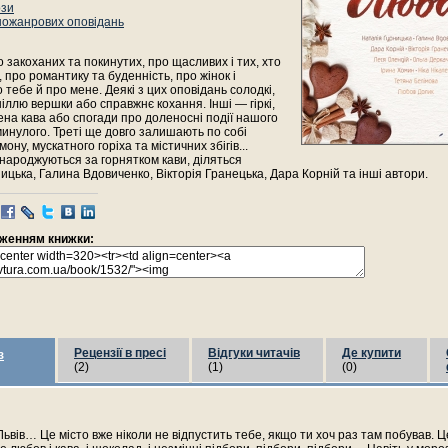
ози
ножанрових оповідань
ро закоханих та покинутих, про щасливих і тих, хто
, про романтику та буденність, про жінок і
о тебе й про мене. Деякі з цих оповідань солодкі,
аніллю вершки або справжнє кохання. Інші — гіркі,
ена кава або спогади про доленосні події нашого
инулого. Треті ще довго залишають по собі
ну, мускатного горіха та містичних збігів...
 народжуються за горнятком кави, діляться
ицька, Галина Вдовиченко, Вікторія Гранецька, Дара Корній та інші автори.
раженням книжки:
Рецензії в пресі
Відгуки читачів
Де купити
з
(2)
(1)
(0)
 Львів… Це місто вже ніколи не відпустить тебе, якщо ти хоч раз там побував. Ц