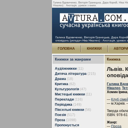
Галина Вдовиченко, Вікторія Гранецька, Дара Корній, Ніка Н
Нікалео) : Анотація, уривок з книги.
Галина Вдовиченко, Вікторія Гранецька, Дара Корній
оповідань (укладач Ніка Нікалео) : Анотація, уривок 
ГОЛОВНА
КНИЖКИ
АВТОР
Книжки за жанрами
Книжка
Львів. 
Аудіокнижки
(11)
Дитяча література
(215)
оповіда
Драма
(18)
Критика
(62)
Галина Вдо
Нікалео
,
Тет
Культурологія
(47)
Хомин Ірина
Мистецькі книжки
(11)
Переклади
(116)
—
Клуб сіме
— м.Харків. 
Періодика
(149)
Піксельні книжки
(56)
Тверда обкл
Поезія
(517)
ISBN: 978-61
Проза
(1098)
Жанр:
Пропонується
—
Проза