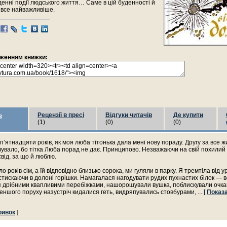
енні події людського життя… Саме в цій буденності й
 все найважливіше.
раженням книжки:
Рецензії в пресі
Відгуки читачів
Де купити
з
(1)
(0)
(0)
п’ятнадцяти років, як моя люба тітонька дала мені нову пораду. Другу за все 
увало, бо тітка Люба порад не дає. Принципово. Незважаючи на свій похилий в
від, за що й люблю.
о років сім, а їй відповідно близько сорока, ми гуляли в парку. Я тремтіла від 
стискаючи в долоні горішки. Намагалася нагодувати рудих пухнастих білок — 
 дрібними квапливими перебіжками, нашорошували вушка, поблискували очка
еншого поруху назустріч кидалися геть, видряпувались стовбурами,
... [
Показа
ривок
]