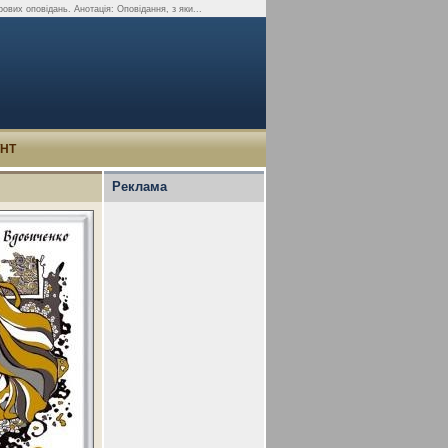
ових оповідань. Анотація: Оповідання, з яки...
УНТ
Реклама