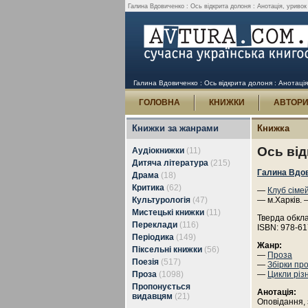
Галина Вдовиченко : Ось відкрита долоня : Анотація, уривок 
Галина Вдовиченко : Ось відкрита долоня : Анотація
ГОЛОВНА
КНИЖКИ
АВТОР
Книжки за жанрами
Книжка
Ось ві
Аудіокнижки
(11)
Дитяча література
(215)
Галина Вдо
Драма
(18)
Критика
(62)
—
Клуб сіме
Культурологія
(47)
— м.Харків. 
Мистецькі книжки
(11)
Тверда обкл
Переклади
(116)
ISBN: 978-61
Періодика
(149)
Жанр:
Піксельні книжки
(56)
—
Проза
Поезія
(517)
—
Збірки пр
Проза
(1098)
—
Цикли різ
Пропонується
Анотація:
видавцям
(21)
Оповідання, 