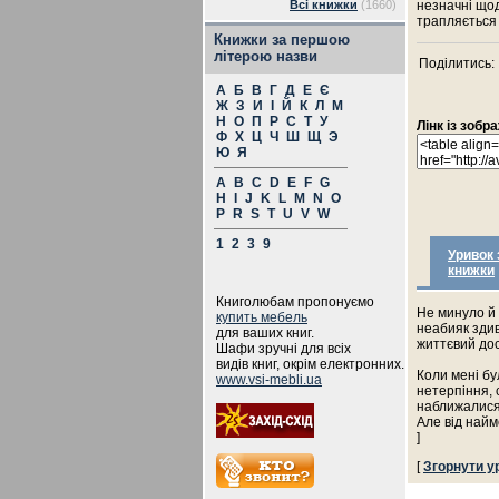
Всі книжки
(1660)
незначні щод
трапляється
Книжки за першою
літерою назви
Поділитись:
А
Б
В
Г
Д
Е
Є
Ж
З
И
І
Й
К
Л
М
Н
О
П
Р
С
Т
У
Лінк із зоб
Ф
Х
Ц
Ч
Ш
Щ
Э
Ю
Я
A
B
C
D
E
F
G
H
I
J
K
L
M
N
O
P
R
S
T
U
V
W
1
2
3
9
Уривок 
книжки
Книголюбам пропонуємо
Не минуло й 
купить мебель
неабияк здив
для ваших книг.
життєвий дос
Шафи зручні для всіх
видів книг, окрім електронних.
Коли мені бул
www.vsi-mebli.ua
нетерпіння, 
наближалися
Але від найм
]
[
Згорнути у