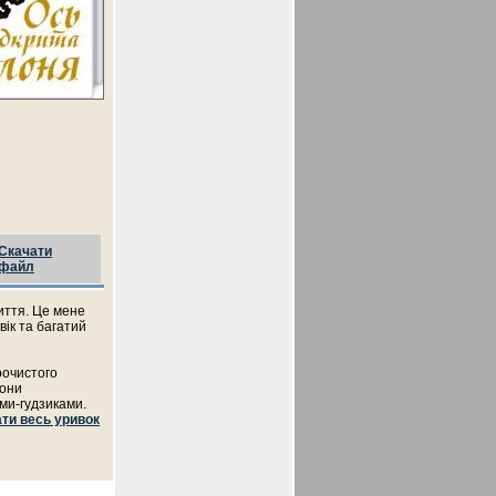
Скачати
файл
життя. Це мене
ік та багатий
урочистого
вони
ми-гудзиками.
ти весь уривок