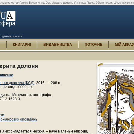
з книги.
Автор Галина Вдовиченко. Ось відкрита долоня. У жанрах Проза, Збірки прози, Цикли різножанр
, уривок з книги
И
КНИГАРНІ
ВИДАВНИЦТВА
ПОТОЧНЕ
МІЙ АККА
дкрита долоня
виченко
йного дозвілля (КСД)
, 2016. — 208 с.
— Наклад 10000 шт.
адинка. Можливість автографа.
7-12-1528-3
ози
ножанрових оповідань
з яких складається книжка, – наче маленькі епізоди,