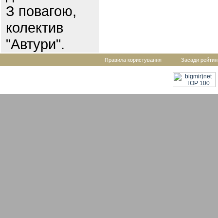
З повагою,
колектив
"Автури".
Правила користування
Засади рейтин