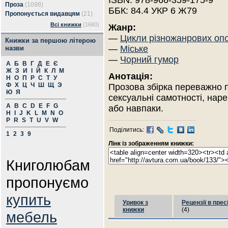
ISBN: 978-966-359-175-9
Проза
(1098)
ББК: 84.4 УКР 6 Ж79
Пропонується видавцям
(21)
Всі книжки
(1660)
Жанр:
—
Цикли різножанрових оп
Книжки за першою літерою
—
Міське
назви
—
Чорний гумор
А
Б
В
Г
Д
Е
Є
Ж
З
И
І
Й
К
Л
М
Анотація:
Н
О
П
Р
С
Т
У
Ф
Х
Ц
Ч
Ш
Щ
Э
Прозова збірка переважно пр
Ю
Я
сексуальні самотності, наре
A
B
C
D
E
F
G
або навпаки.
H
I
J
K
L
M
N
O
P
R
S
T
U
V
W
Поділитись:
1
2
3
9
Лінк із зображенням книжки:
Книголюбам
пропонуємо
купить
Уривок з
Рецензії в прес
книжки
(4)
мебель