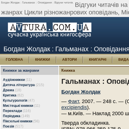
Богдан Жолдак : Гальманах : Оповідання : Відгуки читачів.
Відгуки читачів н
жанрах Цикли різножанрових оповідань, Мі
Богдан Жолдак : Гальманах : Оповідання 
ГОЛОВНА
КНИЖКИ
АВТОРИ
КНИГАРНІ
ВИДА
Книжки за жанрами
Книжка
Гальманах : Опові
Аудіокнижки
(11)
Дитяча література
(215)
Драма
(18)
Богдан Жолдак
Критика
(62)
Культурологія
(47)
—
Факт
, 2007. — 248 с. — (
Мистецькі книжки
(11)
excipiendis
).
Переклади
(116)
— м.Київ. — Наклад 2000 ш
Періодика
(149)
Піксельні книжки
(56)
Тверда обкладинка.
Поезія
(517)