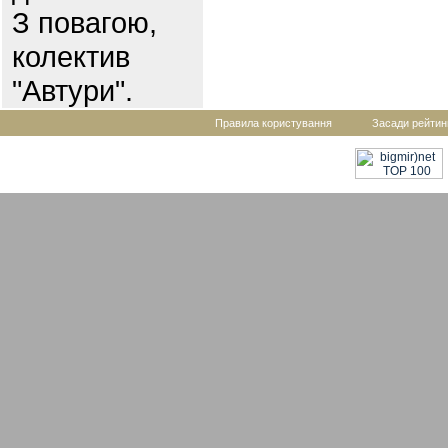
З повагою,
колектив
"Автури".
Правила користування
Засади рейтин