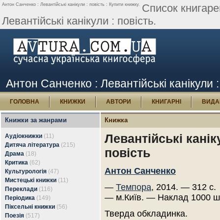
Антон Санченко : Левантійські канікули : повість : Купити книжку.
Список книгаре
Левантійські канікули : повість.
Антон Санченко : Левантійські канікули :
ГОЛОВНА
КНИЖКИ
АВТОРИ
КНИГАРНІ
ВИДА
Книжки за жанрами
Книжка
Левантійські канік
Аудіокнижки
(11)
Дитяча література
(215)
повість
Драма
(18)
Критика
(62)
Антон Санченко
Культурологія
(47)
Мистецькі книжки
(11)
—
Темпора
, 2014. — 312 с.
Переклади
(116)
— м.Київ. — Наклад 1000 ш
Періодика
(149)
Піксельні книжки
(56)
Тверда обкладинка.
Поезія
(517)