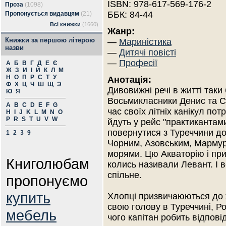
ISBN: 978-617-569-176-2
Проза
(1098)
ББК: 84-44
Пропонується видавцям
(21)
Всі книжки
(1660)
Жанр:
Книжки за першою літерою
—
Мариністика
назви
—
Дитячі повісті
—
Професії
А
Б
В
Г
Д
Е
Є
Ж
З
И
І
Й
К
Л
М
Н
О
П
Р
С
Т
У
Анотація:
Ф
Х
Ц
Ч
Ш
Щ
Э
Дивовижні речі в житті таки
Ю
Я
Восьмикласники Денис та Се
A
B
C
D
E
F
G
час своїх літніх канікул по
H
I
J
K
L
M
N
O
P
R
S
T
U
V
W
йдуть у рейс "практикантами
повернутися з Туреччини д
1
2
3
9
Чорним, Азовським, Мармур
морями. Цю Акваторію і при
Книголюбам
колись називали Левант. І 
спільне.
пропонуємо
купить
Хлопці призвичаюються до ж
свою голову в Туреччині, Росі
мебель
чого капітан робить відповід