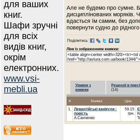
для ваших
Але не будемо про сумне. Б
книг.
дисциплінованих моряків. Ч
вдасться їм самим, без доп
Шафи зручні
повернути судно до рідного 
для всіх
Поділитись:
видів книг,
Лінк із зображенням книжки:
окрім
електронних.
www.vsi-
Уривок з
Рецензії в пресі
mebli.ua
книжки
(14)
#
Книжка
Ціна
1.
Левантійські канікули :
59.15
Є
повість
грн.
К
А.Санченко
Т