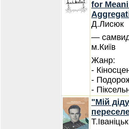
for Meani
Aggregati
Д.Лисюк
— самвид
м.Київ
Жанр:
- Кіносцен
- Подорож
- Піксель
"Мій дід
пересел
Т.Іваніць