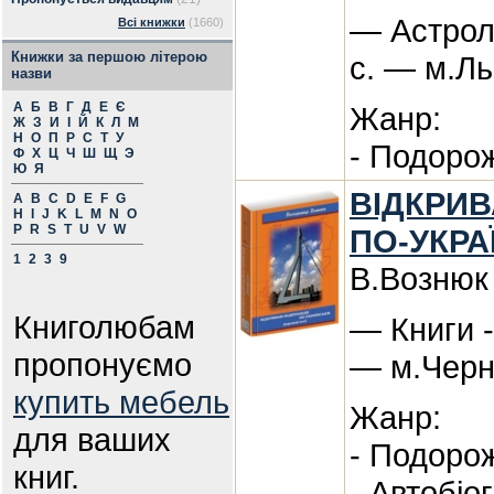
— Астрол
Всі книжки
(1660)
Книжки за першою літерою
с. — м.Ль
назви
А
Б
В
Г
Д
Е
Є
Жанр:
Ж
З
И
І
Й
К
Л
М
Н
О
П
Р
С
Т
У
- Подорож
Ф
Х
Ц
Ч
Ш
Щ
Э
Ю
Я
ВІДКРИ
A
B
C
D
E
F
G
H
I
J
K
L
M
N
O
P
R
S
T
U
V
W
ПО-УКРА
1
2
3
9
В.Вознюк
Книголюбам
— Книги -
пропонуємо
— м.Черн
купить мебель
Жанр:
для ваших
- Подорож
книг.
- Автобіо