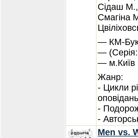
Сідаш М.,
Смагіна М
Цвіліховс
— КМ-Букс
— (Серія: 
— м.Київ
Жанр:
- Цикли р
оповідан
- Подорож
- Авторсь
Men vs. 