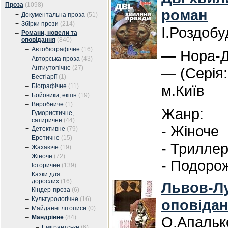
Проза
(1098)
роман
+
Документальна проза
(51)
+
Збірки прози
(214)
І.Роздобу
Романи, новели та
–
оповідання
(840)
–
Автобіографічне
(16)
— Нора-Др
–
Авторська проза
(43)
–
Антиутопічне
(27)
— (Серія
–
Бестіарії
(1)
м.Київ
–
Біографічне
(11)
–
Бойовики, екшн
(19)
–
Виробниче
(1)
Жанр:
Гумористичне,
+
сатиричне
(44)
- Жіноче
+
Детективне
(79)
–
Еротичне
(15)
- Трилле
–
Жахаюче
(19)
+
Жіноче
(72)
- Подорож
+
Історичне
(139)
Казки для
–
дорослих
(16)
Львов-Лу
–
Кіндер-проза
(6)
–
Культурологічне
(16)
оповіда
–
Майданні літописи
(0)
–
Мандрівне
(84)
О.Апальк
–
Емігрантське
(6)