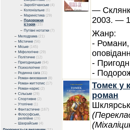
–
Заробітчанське
(4)
— Склянка
–
Колоніальне
(6)
–
Мариністика
(29)
2003. — 1
Подорожня
–
історія
(15)
–
Путівні нотатки
(7)
Жанр:
–
Мелодрама
(21)
- Романи,
–
Містичне
(56)
+
Міське
(145)
оповідан
+
Міфологічне
(29)
–
Політичне
(12)
- Пригод
–
Пригодницьке
(94)
+
Психологічне
(85)
- Подорож
–
Родинна сага
(31)
–
Роман-виховання
(8)
Томек у к
–
Роман-життєпис
(17)
–
Роман-нарис
(2)
роман
+
Сільське
(29)
–
Спортивне
(2)
Шклярсь
–
Утопічне
(1)
+
Фантастичне
(167)
(Перекла
Філософське,
+
релігійне
(29)
(Міхаліци
–
Шахрайське
(4)
Пропонується видавцям
(21)