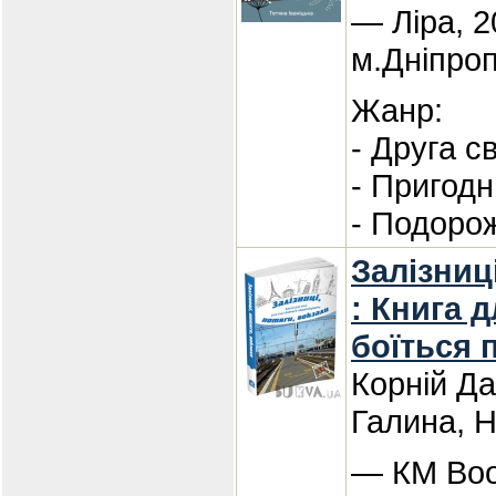
— Ліра, 2
м.Дніпро
Жанр:
- Друга с
- Пригод
- Подорож
Залізниц
: Книга д
боїться
Корній Да
Галина, Н
— КМ Boo