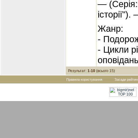
— (Серія:
історії").
Жанр:
- Подорож
- Цикли р
оповідан
Результат:
1-10
(всього 15)
Правила користування
Засади рейтин