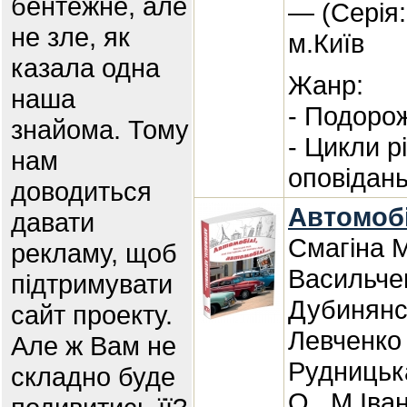
бентежне, але
— (Серія:
не зле, як
м.Київ
казала одна
Жанр:
наша
- Подорож
знайома. Тому
- Цикли р
нам
оповідан
доводиться
Автомобіл
давати
Смагіна М
рекламу, щоб
Васильчен
підтримувати
Дубинянсь
сайт проекту.
Левченко 
Але ж Вам не
Рудницьк
складно буде
О., М.Іва