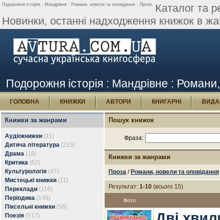
Подорожня історія : Мандрівне : Романи, новели та оповідання : Проза.
Каталог та р
Новинки, останні надходження книжок в жан
Подорожня історія : Мандрівне : Романи,
ГОЛОВНА
КНИЖКИ
АВТОРИ
КНИГАРНІ
ВИДА
Книжки за жанрами
Пошук книжок
Аудіокнижки
(11)
Фраза:
Дитяча література
(215)
Драма
(18)
Книжки за жанрами
Критика
(62)
Культурологія
(47)
Проза
/
Романи, новели та оповідання
Мистецькі книжки
(11)
Результат:
1-10
(всього 15)
Переклади
(116)
Періодика
(149)
Фото
Піксельні книжки
(56)
Дві хвил
Поезія
(517)