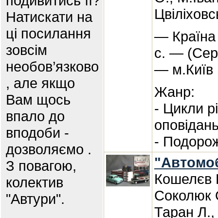
подивитись її?
Цвіліховс
Натискати на
ці посилання
— Країна 
зовсім
с. — (Сері
необов’язково
— м.Київ
, але якщо
Жанр:
Вам щось
- Цикли р
впало до
оповідан
вподоби -
- Подорож
дозволяємо .
"Автомобі
З повагою,
Кошелєв К
колектив
Соколюк 
"Автури".
Таран Л.,