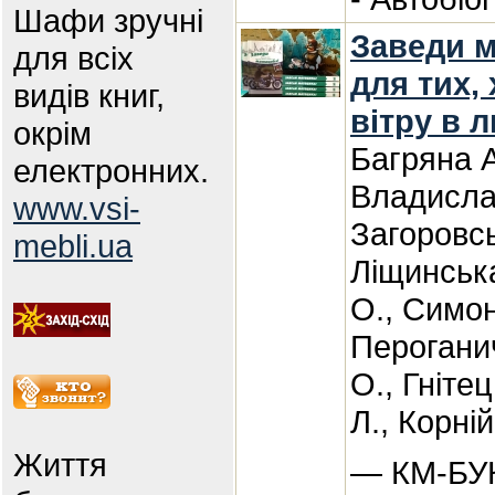
Шафи зручні
Заведи м
для всіх
для тих, 
видів книг,
вітру в 
окрім
Багряна 
електронних.
Владислав
www.vsi-
Загоровсь
mebli.ua
Ліщинськ
О., Симо
Перогани
О., Гніте
Л., Корній
Життя
— КМ-БУК