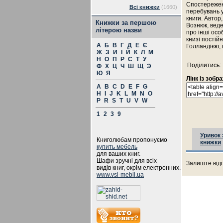
Спостережен
Всі книжки
(1660)
перебувань у
книги. Автор
Книжки за першою
Вознюк, веде 
літерою назви
про інші осо
книзі постій
А
Б
В
Г
Д
Е
Є
Голландією, 
Ж
З
И
І
Й
К
Л
М
Н
О
П
Р
С
Т
У
Поділитись:
Ф
Х
Ц
Ч
Ш
Щ
Э
Ю
Я
Лінк із зоб
A
B
C
D
E
F
G
H
I
J
K
L
M
N
O
P
R
S
T
U
V
W
1
2
3
9
Уривок 
Книголюбам пропонуємо
книжки
купить мебель
для ваших книг.
Шафи зручні для всіх
Залиште відг
видів книг, окрім електронних.
www.vsi-mebli.ua