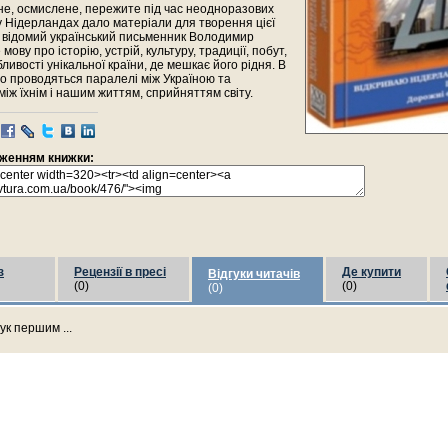
е, осмислене, пережите під час неодноразових
 Нідерландах дало матеріали для творення цієї
, відомий український письменник Володимир
мову про історію, устрій, культуру, традиції, побут,
бливості унікальної країни, де мешкає його рідня. В
но проводяться паралелі між Україною та
між їхнім і нашим життям, сприйняттям світу.
раженням книжки:
з
Рецензії в пресі
Де купити
Відгуки читачів
(0)
(0)
(0)
ук першим ...