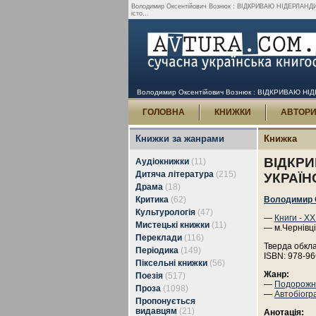
Володимир Оксентійович Вознюк : ВІДКРИВАЮ НІДЕРЛАНДИ 
істо...
Володимир Оксентійович Вознюк : ВІДКРИВАЮ НІДЕ
ГОЛОВНА
КНИЖКИ
АВТОР
Книжки за жанрами
Книжка
ВІДКРИ
Аудіокнижки
(11)
Дитяча література
(215)
УКРАЇН
Драма
(18)
Критика
(62)
Володимир 
Культурологія
(47)
—
Книги - ХХ
Мистецькі книжки
(11)
— м.Чернівці
Переклади
(116)
Тверда обкл
Періодика
(149)
ISBN: 978-96
Піксельні книжки
(56)
Жанр:
Поезія
(517)
—
Подорожня
Проза
(1098)
—
Автобіогр
Пропонується
видавцям
(21)
Анотація: