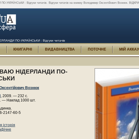
ПО-УКРАЇНСЬКИ : Відгуки читачів.
Відгуки читачів на книжку Володимир Оксентійович Вознюк. ВІ
РЛАНДИ ПО-УКРАЇНСЬКИ : Відгуки читачів
И
КНИГАРНІ
ВИДАВНИЦТВА
ПОТОЧНЕ
МІЙ АККА
ВАЮ НІДЕРЛАНДИ ПО-
СЬКИ
Оксентійович Вознюк
І
, 2009. — 232 с.
. — Наклад 1000 шт.
адинка.
6-2147-60-5
 історія
афічне