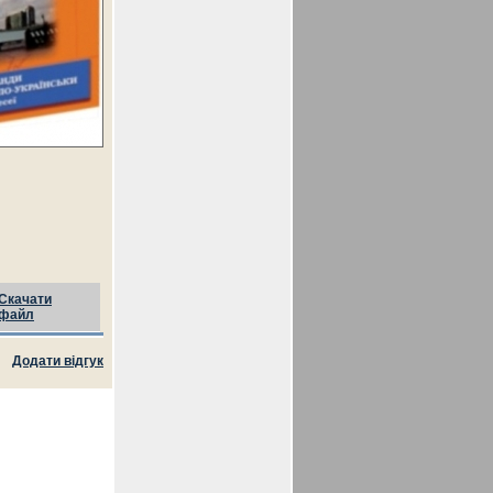
Скачати
файл
Додати відгук