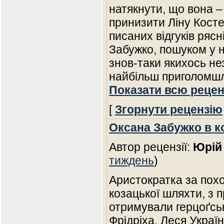
натякнути, що вона –
принизити Ліну Косте
писаних відгуків ряс
Забужко, пошуком у н
знов-таки якихось нез
найбільш приголомшл
Показати всю рецен
[
Згорнути рецензію
Оксана Забужко в к
Автор рецензії:
Юрій
тиждень
)
Аристократка за похо
козацької шляхти, з п
отримували герцоґськ
Фрідріха, Леся Україн