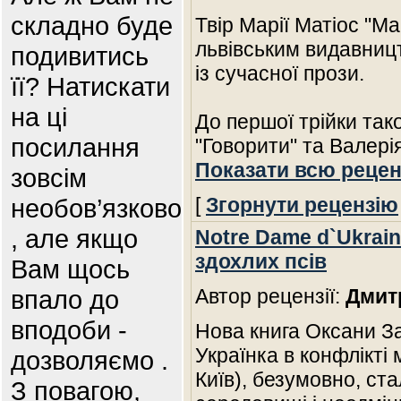
складно буде
Твір Марії Матіос "Ма
львівським видавниц
подивитись
із сучасної прози.
її? Натискати
на ці
До першої трійки так
посилання
"Говорити" та Валері
Показати всю рецен
зовсім
необов’язково
[
Згорнути рецензію
, але якщо
Notre Dame d`Ukrai
здохлих псів
Вам щось
впало до
Автор рецензії:
Дмит
вподоби -
Нова книга Оксани За
Українка в конфлікті 
дозволяємо .
Київ), безумовно, ст
З повагою,