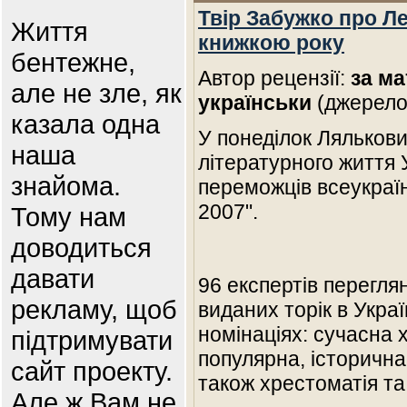
Твір Забужко про Л
Життя
книжкою року
бентежне,
Автор рецензії:
за ма
але не зле, як
українськи
(джерело
казала одна
У понеділок Ляльков
наша
літературного життя 
знайома.
переможців всеукраїн
2007".
Тому нам
доводиться
давати
96 експертів перегля
рекламу, щоб
виданих торік в Укра
номінаціях: сучасна 
підтримувати
популярна, історична
сайт проекту.
також хрестоматія та
Але ж Вам не