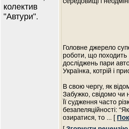
середовищі і неодмін
колектив
"Автури".
Головне джерело супе
роботи, що походить 
досліджень пари автор
Українка, котрій і пр
В свою чергу, як відо
Забужко, свідомо чи 
Її судження часто різ
безапеляційності: “Я
озиратися, то
... [
Пок
[
Згорнути рецензію