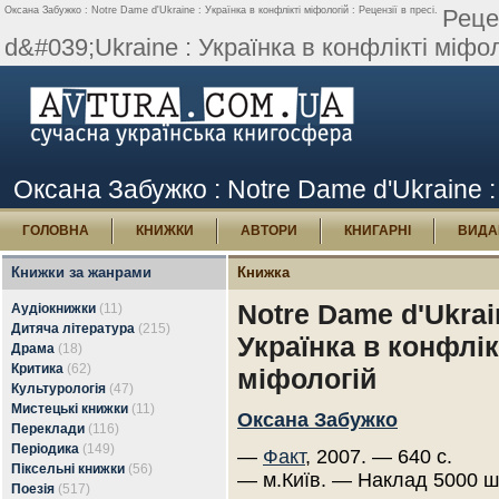
Оксана Забужко : Notre Dame d'Ukraine : Українка в конфлікті міфологій : Рецензії в пресі.
Реце
d&#039;Ukraine : Українка в конфлікті міфоло
Оксана Забужко : Notre Dame d'Ukraine : 
ГОЛОВНА
КНИЖКИ
АВТОРИ
КНИГАРНІ
ВИДА
Книжки за жанрами
Книжка
Notre Dame d'Ukrai
Аудіокнижки
(11)
Дитяча література
(215)
Українка в конфлік
Драма
(18)
Критика
(62)
міфологій
Культурологія
(47)
Мистецькі книжки
(11)
Оксана Забужко
Переклади
(116)
Періодика
(149)
—
Факт
, 2007. — 640 с.
Піксельні книжки
(56)
— м.Київ. — Наклад 5000 ш
Поезія
(517)