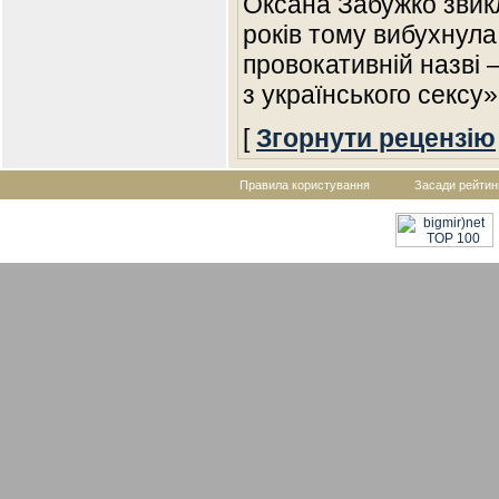
Оксана Забужко звик
років тому вибухнула
провокативній назві –
з українського сексу
[
Згорнути рецензію
Правила користування
Засади рейтин