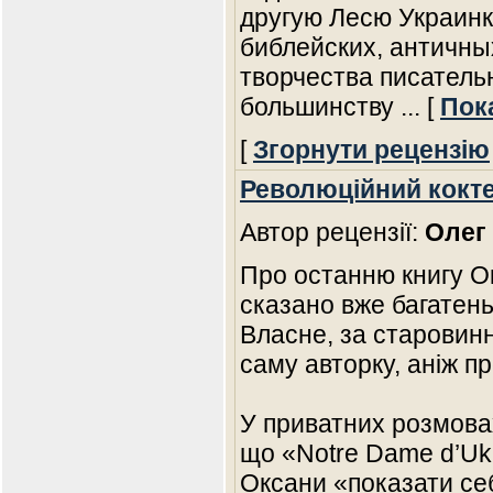
другую Лесю Украинк
библейских, античны
творчества писател
большинству
... [
Пок
[
Згорнути рецензію
Революційний кокт
Автор рецензії:
Олег
Про останню книгу О
сказано вже багатеньк
Власне, за старовин
саму авторку, аніж про
У приватних розмова
що «Notre Dame d’Ukr
Оксани «показати се