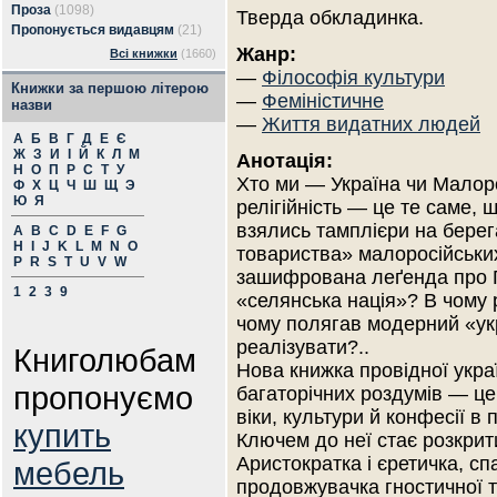
Проза
(1098)
Тверда обкладинка.
Пропонується видавцям
(21)
Жанр:
Всі книжки
(1660)
—
Філософія культури
Книжки за першою літерою
—
Феміністичне
назви
—
Життя видатних людей
А
Б
В
Г
Д
Е
Є
Ж
З
И
І
Й
К
Л
М
Анотація:
Н
О
П
Р
С
Т
У
Хто ми — Україна чи Малоро
Ф
Х
Ц
Ч
Ш
Щ
Э
Ю
Я
релігійність — це те саме, 
взялись тамплієри на берег
A
B
C
D
E
F
G
H
I
J
K
L
M
N
O
товариства» малоросійських 
P
R
S
T
U
V
W
зашифрована леґенда про Г
1
2
3
9
«селянська нація»? В чому 
чому полягав модерний «укр
реалізувати?..
Книголюбам
Нова книжка провідної украї
пропонуємо
багаторічних роздумів — це
віки, культури й конфесії в
купить
Ключем до неї стає розкрит
Аристократка і єретичка, с
мебель
продовжувачка гностичної т