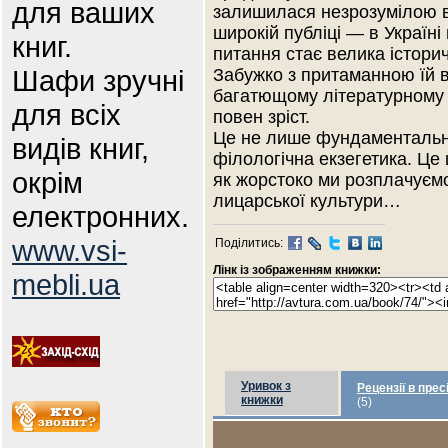
для ваших
залишилася незрозумілою в
широкій публіці — в Україн
книг.
питання стає велика істори
Шафи зручні
Забужко з притаманною їй ві
багатющому літературному й
для всіх
повен зріст.
Це не лише фундаментальна
видів книг,
філологічна екзегетика. Це
окрім
як жорстоко ми розплачуємос
лицарської культури…
електронних.
www.vsi-
Поділитись:
Лінк із зображенням книжки:
mebli.ua
Уривок з
Рецензії в прес
книжки
(5)