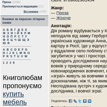
ISBN: 9789662961454
Проза
(1098)
Пропонується видавцям
(21)
Жанр:
Всі книжки
(1660)
—
Проза
—
Жіноче
Книжки за першою літерою
назви
Анотація:
А
Б
В
Г
Д
Е
Є
Дія роману відбувається у 
Ж
З
И
І
Й
К
Л
М
неподалік від замку Гербурт
Н
О
П
Р
С
Т
У
Ф
Х
Ц
Ч
Ш
Щ
Э
українська художниця Анна,
Ю
Я
кар'єру в Росії, їде у відп
A
B
C
D
E
F
G
у віддалене село поблизу с
H
I
J
K
L
M
N
O
загубитися у часі і простор
P
R
S
T
U
V
W
проводить дослідження наук
1
2
3
9
вовків у природному середов
новонароджених вовченят, як
Книголюбам
«зграї» живуть за вовчими з
досконалими, ніж ті, за як
пропонуємо
Несподівана зустріч з худо
дослідника, і вовчої зграї.
купить
мебель
Поділитись: