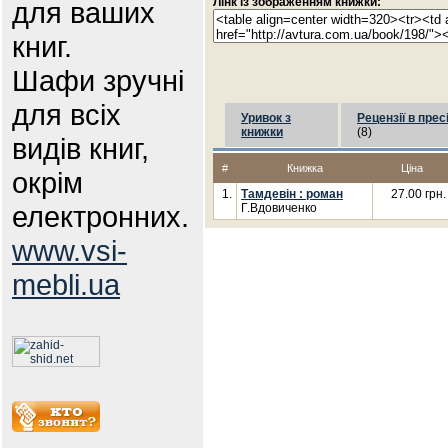
Лінк із зображенням книжки:
для ваших
книг.
Шафи зручні
для всіх
Уривок з
Рецензії в прес
книжки
(8)
видів книг,
#
Книжка
Ціна
окрім
1.
Тамдевін : роман
27.00 грн.
електронних.
Г.Вдовиченко
www.vsi-
mebli.ua