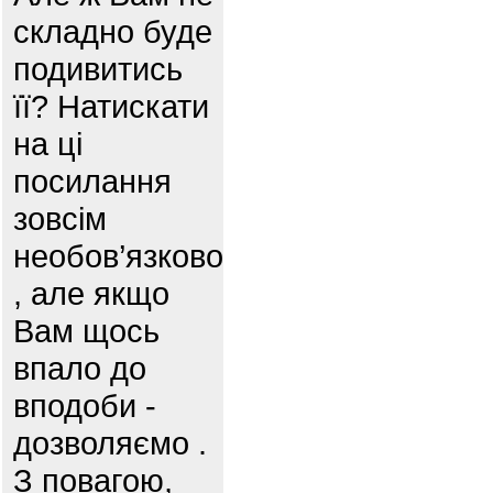
складно буде
подивитись
її? Натискати
на ці
посилання
зовсім
необов’язково
, але якщо
Вам щось
впало до
вподоби -
дозволяємо .
З повагою,