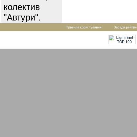
колектив
"Автури".
Правила користування
Засади рейтин