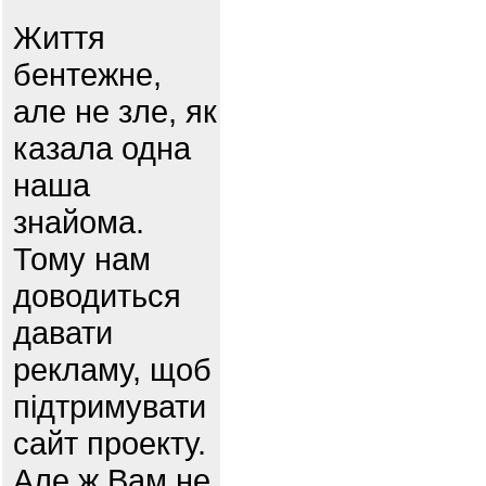
Життя
бентежне,
але не зле, як
казала одна
наша
знайома.
Тому нам
доводиться
давати
рекламу, щоб
підтримувати
сайт проекту.
Але ж Вам не