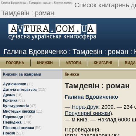
Галина Вдовиченко : Тамдевін : роман : Купити книжку.
Список книгарень д
Тамдевін : роман.
Галина Вдовиченко : Тамдевін : роман :
ГОЛОВНА
КНИЖКИ
АВТОРИ
КНИГАРНІ
ВИДА
Книжки за жанрами
Книжка
Тамдевін : роман
Аудіокнижки
(11)
Дитяча література
(215)
Драма
(18)
Галина Вдовиченко
Критика
(62)
Культурологія
(47)
—
Нора-Друк
, 2009. — 234 
Мистецькі книжки
(11)
Популярні книжки
).
Переклади
(116)
— м.Київ. — Наклад 6000 ш
Періодика
(149)
Піксельні книжки
(56)
Перевидання.
Поезія
(517)