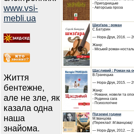
- Пригодницьке
www.vsi-
- Авторська проза
mebli.ua
Шизґара : роман
С.Батурин
— Нора-Друк, 2016. — 20
Жанр:
- Міський роман-носталь
Щасливий : Роман на о
Життя
В.Гранецька
— Нора-Друк, 2015. — 29
бентежне,
Жанр:
- Романи, новели та опо
але не зле, як
- Родинна сага
- Психологічне
казала одна
Підземні години
наша
М.Іванцова
(Переклад: М.Іванцова)
знайома.
— Нора-Друк, 2012. — 23