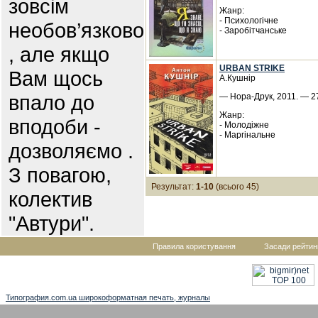
зовсім
Жанр:
- Психологічне
необов’язково
- Заробітчанське
, але якщо
URBAN STRIKE
Вам щось
А.Кушнір
впало до
— Нора-Друк, 2011. — 27
Жанр:
вподоби -
- Молодіжне
- Маргінальне
дозволяємо .
З повагою,
Результат:
1-10
(всього 45)
колектив
"Автури".
Правила користування
Засади рейтин
Типография.com.ua широкоформатная печать, журналы