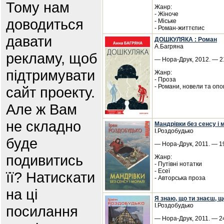
Тому нам
Жанр:
- Жіноче
доводиться
- Міське
- Роман-життєпис
давати
ДОШКУЛЯКА : Роман
А.Багряна
рекламу, щоб
— Нора-Друк, 2012. — 21
підтримувати
Жанр:
- Проза
- Романи, новели та опо
сайт проекту.
Але ж Вам
не складно
Мандрівки без сенсу і 
І.Роздобудько
буде
— Нора-Друк, 2011. — 19
подивитись
Жанр:
- Путівні нотатки
- Есеї
її? Натискати
- Авторська проза
на ці
Я знаю, що ти знаєш, щ
І.Роздобудько
посилання
— Нора-Друк, 2011. — 24