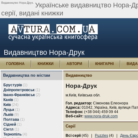
Видавництво Нора-Друк.
Українське видавництво Нора-Дру
серії, видані книжки
Видавництво Нора-Друк
ГОЛОВНА
КНИЖКИ
АВТОРИ
КНИГАРНІ
ВИДА
Видавництва по містам
Видавництво
Нора-Друк
Брустурів
(1)
Дніпропетровськ
(1)
Івано-Франківськ
(2)
м.Київ, Київська обл.
Канів
(1)
Гол. редактор:
Сімонова Елеонора
Київ
(24)
Адреса:
01042, Україна, Київ, вулиця Пат
Луцьк
(1)
Телефон:
(+38 044) 459 09 44
Львів
(9)
Веб-сайт:
www.nora-druk.com
Полтава
(1)
Сідней
(1)
Серії
Сіетл
(1)
Тернопіль
(4)
Всі серії
(45) |
Puzzles
(4) |
День Євр