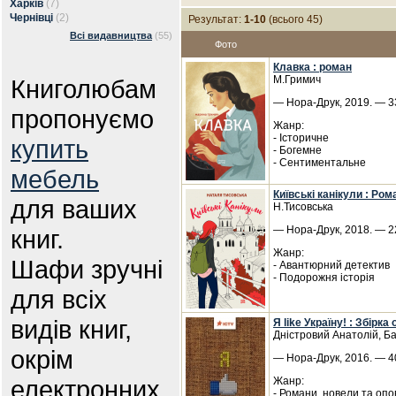
Харків
(7)
Чернівці
(2)
Результат:
1-10
(всього 45)
Всі видавництва
(55)
Фото
Клавка : роман
М.Гримич
Книголюбам
— Нора-Друк, 2019. — 33
пропонуємо
Жанр:
- Історичне
купить
- Богемне
- Сентиментальне
мебель
Київські канікули : Ром
для ваших
Н.Тисовська
— Нора-Друк, 2018. — 22
книг.
Жанр:
Шафи зручні
- Авантюрний детектив
- Подорожня історія
для всіх
видів книг,
Я like Україну! : Збірка
Дністровий Анатолій, Б
окрім
— Нора-Друк, 2016. — 40
електронних.
Жанр:
- Романи, новели та опо