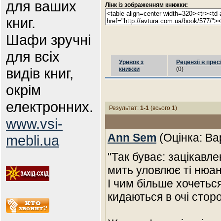
для ваших
Лінк із зображенням книжки:
книг.
Шафи зручні
для всіх
Уривок з
Рецензії в прес
видів книг,
книжки
(0)
окрім
електронних.
Результат:
1-1
(всього 1)
www.vsi-
Ann Sem
(Оцінка: Ва
mebli.ua
"Так буває: зацiкавле
мить уловлює тi нюан
I чим бiльше хочетьс
кидаються в очi стор