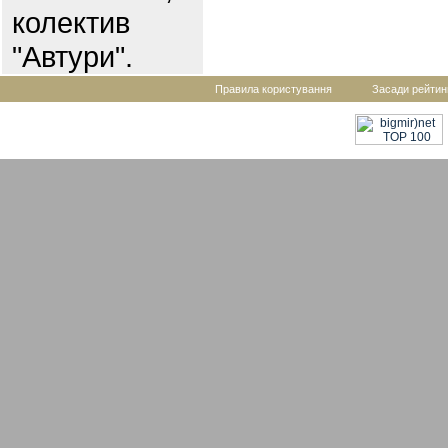
колектив
"Автури".
Правила користування
Засади рейтин