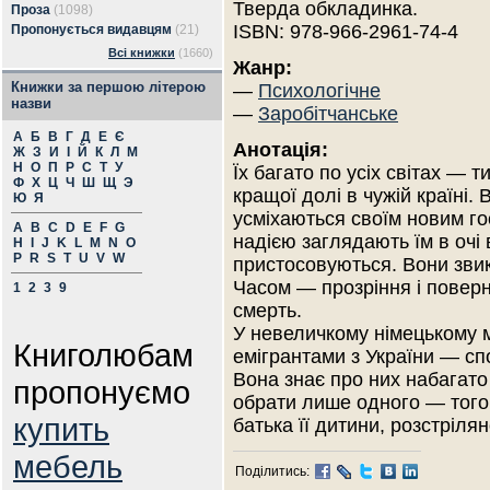
Тверда обкладинка.
Проза
(1098)
ISBN: 978-966-2961-74-4
Пропонується видавцям
(21)
Всі книжки
(1660)
Жанр:
Книжки за першою літерою
—
Психологічне
назви
—
Заробітчанське
А
Б
В
Г
Д
Е
Є
Анотація:
Ж
З
И
І
Й
К
Л
М
Н
О
П
Р
С
Т
У
Їх багато по усіх світах — т
Ф
Х
Ц
Ч
Ш
Щ
Э
кращої долі в чужій країні. 
Ю
Я
усміхаються своїм новим го
A
B
C
D
E
F
G
надією заглядають їм в очі 
H
I
J
K
L
M
N
O
P
R
S
T
U
V
W
пристосовуються. Вони звик
Часом — прозріння і поверн
1
2
3
9
смерть.
У невеличкому німецькому 
Книголюбам
емігрантами з України — сп
Вона знає про них набагато 
пропонуємо
обрати лише одного — того,
купить
батька її дитини, розстріля
мебель
Поділитись: