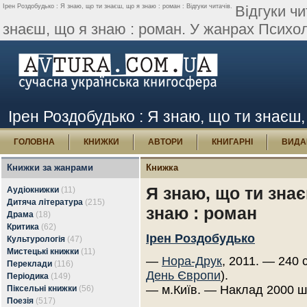
Ірен Роздобудько : Я знаю, що ти знаєш, що я знаю : роман : Відгуки читачів.
Відгуки чи
знаєш, що я знаю : роман. У жанрах Психол
Ірен Роздобудько : Я знаю, що ти знаєш, 
ГОЛОВНА
КНИЖКИ
АВТОРИ
КНИГАРНІ
ВИДА
Книжки за жанрами
Книжка
Я знаю, що ти знає
Аудіокнижки
(11)
Дитяча література
(215)
знаю : роман
Драма
(18)
Критика
(62)
Ірен Роздобудько
Культурологія
(47)
Мистецькі книжки
(11)
—
Нора-Друк
, 2011. — 240 
Переклади
(116)
День Європи
).
Періодика
(149)
— м.Київ. — Наклад 2000 ш
Піксельні книжки
(56)
Поезія
(517)