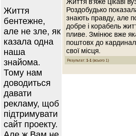
Життя в'яже цiкавi ву
Життя
Роздобудько показала 
знають правду, але п
бентежне,
добре і корабель жит
але не зле, як
пливе. Змінює вже як
казала одна
поштовх до кардиналь
наша
свої місця.
знайома.
Результат:
1-1
(всього 1)
Тому нам
доводиться
давати
рекламу, щоб
підтримувати
сайт проекту.
Але ж Вам не