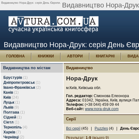
Видавництво Нора-Друк: серія День Європи.
Видавництво Нора-Друк 
Видавництво Нора-Друк: серія День Єв
ГОЛОВНА
КНИЖКИ
АВТОРИ
КНИГАРНІ
ВИДА
Видавництва по містам
Видавництво
Нора-Друк
Брустурів
(1)
Дніпропетровськ
(1)
Івано-Франківськ
(2)
м.Київ, Київська обл.
Канів
(1)
Гол. редактор:
Сімонова Елеонора
Київ
(24)
Адреса:
01042, Україна, Київ, вулиця Пат
Луцьк
(1)
Телефон:
(+38 044) 459 09 44
Львів
(9)
Веб-сайт:
www.nora-druk.com
Полтава
(1)
Сідней
(1)
Серії
Сіетл
(1)
Тернопіль
(4)
Всі серії
(45) |
Puzzles
(4) |
День Євр
Харків
(7)
Чернівці
(2)
Результат:
1-9
(всього 9)