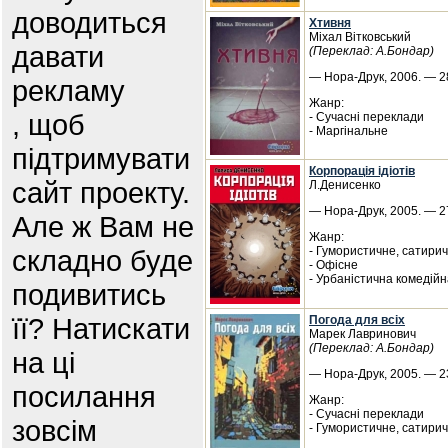
доводиться
Хтивня
Міхал Вітковський
давати
(Переклад: А.Бондар)
— Нора-Друк, 2006. — 28
рекламу
Жанр:
, щоб
- Сучасні переклади
- Маргінальне
підтримувати
Корпорація ідіотів
сайт проекту.
Л.Денисенко
— Нора-Друк, 2005. — 27
Але ж Вам не
Жанр:
складно буде
- Гумористичне, сатири
- Офісне
- Урбаністична комедій
подивитись
її? Натискати
Погода для всіх
Марек Лавринович
(Переклад: А.Бондар)
на ці
— Нора-Друк, 2005. — 23
посилання
Жанр:
- Сучасні переклади
зовсім
- Гумористичне, сатири