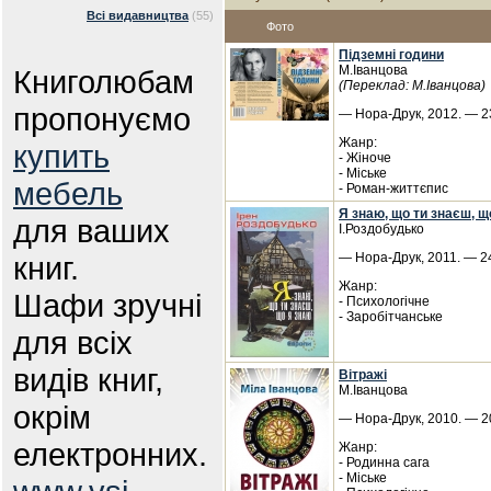
Всі видавництва
(55)
Фото
Підземні години
М.Іванцова
Книголюбам
(Переклад: М.Іванцова)
пропонуємо
— Нора-Друк, 2012. — 23
Жанр:
купить
- Жіноче
- Міське
мебель
- Роман-життєпис
Я знаю, що ти знаєш, щ
для ваших
І.Роздобудько
книг.
— Нора-Друк, 2011. — 24
Жанр:
Шафи зручні
- Психологічне
- Заробітчанське
для всіх
видів книг,
Вітражі
М.Іванцова
окрім
— Нора-Друк, 2010. — 20
електронних.
Жанр:
- Родинна сага
- Міське