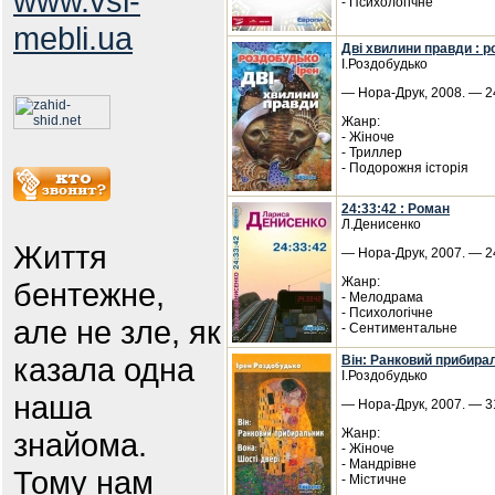
www.vsi-
- Психологічне
mebli.ua
Дві хвилини правди : 
І.Роздобудько
— Нора-Друк, 2008. — 24
Жанр:
- Жіноче
- Триллер
- Подорожня історія
24:33:42 : Роман
Л.Денисенко
Життя
— Нора-Друк, 2007. — 24
Жанр:
бентежне,
- Мелодрама
- Психологічне
але не зле, як
- Сентиментальне
казала одна
Він: Ранковий прибирал
І.Роздобудько
наша
— Нора-Друк, 2007. — 31
Жанр:
знайома.
- Жіноче
- Мандрівне
Тому нам
- Містичне