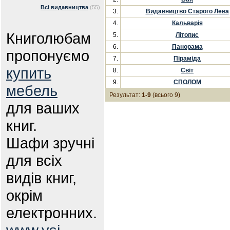
Всі видавництва
(55)
3.
Видавництво Старого Лева
4.
Кальварія
Книголюбам
5.
Літопис
6.
Панорама
пропонуємо
7.
Піраміда
купить
8.
Світ
9.
СПОЛОМ
мебель
Результат:
1-9
(всього 9)
для ваших
книг.
Шафи зручні
для всіх
видів книг,
окрім
електронних.