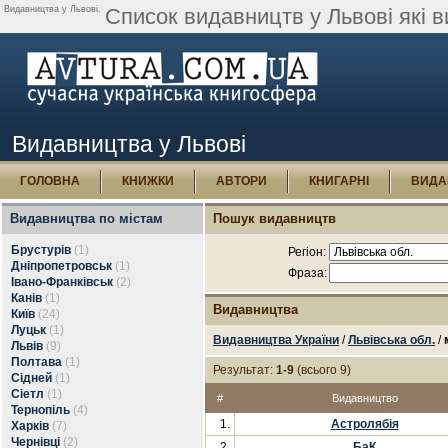
Видавництва у Львові.
Список видавництв у Львові які в
Видавництва у Львові
ГОЛОВНА
КНИЖКИ
АВТОРИ
КНИГАРНІ
ВИДА
Видавництва по містам
Пошук видавництв
Брустурів
(1)
Регіон:
Дніпропетровськ
(1)
Фраза:
Івано-Франківськ
(2)
Канів
(1)
Видавництва
Київ
(24)
Луцьк
(1)
Видавництва України
/
Львівська обл.
/
Львів
(9)
Полтава
(1)
Результат:
1-9
(всього 9)
Сідней
(1)
Сіетл
(1)
#
Видавництво
Тернопіль
(4)
1.
Астролябія
Харків
(7)
Чернівці
(2)
2.
БаК