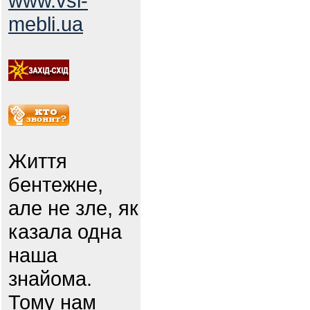
www.vsi-
mebli.ua
Життя
бентежне,
але не зле, як
казала одна
наша
знайома.
Тому нам