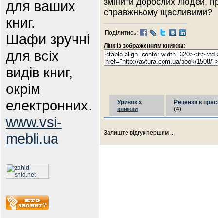
змінити дорослих людей, при
для ваших
справжньому щасливими?
книг.
Поділитись:
Шафи зручні
Лінк із зображенням книжки:
для всіх
видів книг,
окрім
електронних.
Уривок з
Рецензії в прес
книжки
(4)
www.vsi-
Залиште відгук першим ...
mebli.ua