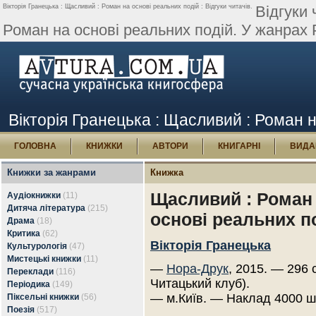
Вікторія Гранецька : Щасливий : Роман на основі реальних подій : Відгуки читачів.
Відгуки 
Роман на основі реальних подій. У жанрах 
Вікторія Гранецька : Щасливий : Роман на
ГОЛОВНА
КНИЖКИ
АВТОРИ
КНИГАРНІ
ВИДА
Книжки за жанрами
Книжка
Щасливий : Роман
Аудіокнижки
(11)
Дитяча література
(215)
основі реальних п
Драма
(18)
Критика
(62)
Вікторія Гранецька
Культурологія
(47)
Мистецькі книжки
(11)
—
Нора-Друк
, 2015. — 296 
Переклади
(116)
Читацький клуб).
Періодика
(149)
— м.Київ. — Наклад 4000 ш
Піксельні книжки
(56)
Поезія
(517)