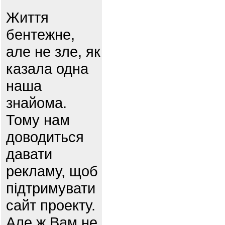
Життя
бентежне,
але не зле, як
казала одна
наша
знайома.
Тому нам
доводиться
давати
рекламу, щоб
підтримувати
сайт проекту.
Але ж Вам не