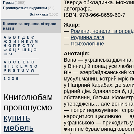
Тверда обкладинка. Можлив
Проза
(1098)
автографа.
Пропонується видавцям
(21)
ISBN: 978-966-8659-60-7
Всі книжки
(1660)
Книжки за першою літерою
Жанр:
назви
—
Романи, новели та опові
—
Родинна сага
А
Б
В
Г
Д
Е
Є
Ж
З
И
І
Й
К
Л
М
—
Психологічне
Н
О
П
Р
С
Т
У
Ф
Х
Ц
Ч
Ш
Щ
Э
Анотація:
Ю
Я
Вона — українська дівчина
A
B
C
D
E
F
G
у Вінниці й понад усе любит
H
I
J
K
L
M
N
O
P
R
S
T
U
V
W
Він — азербайджанський хл
мусульманин, котрий мріє 
1
2
3
9
у Нагірний Карабах, де зал
рідний дім. Здавалося б, ц
Книголюбам
обставини, батьки, кіломет
упереджень… але вони зна
пропонуємо
— попри нерозуміння і спро
купить
народитися щасливою — адже
українською — приходить у 
мебель
житті не буває випадковост