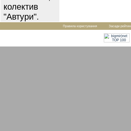
колектив
"Автури".
Правила користування
Засади рейтин