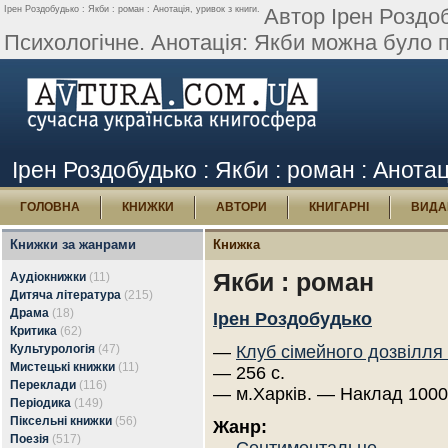
Ірен Роздобудько : Якби : роман : Анотація, уривок з книги.
Автор Ірен Роздо
Психологічне. Анотація: Якби можна було п
Ірен Роздобудько : Якби : роман : Анотац
ГОЛОВНА
КНИЖКИ
АВТОРИ
КНИГАРНІ
ВИДА
Книжки за жанрами
Книжка
Якби : роман
Аудіокнижки
(11)
Дитяча література
(215)
Драма
(18)
Ірен Роздобудько
Критика
(62)
Культурологія
(47)
—
Клуб сімейного дозвілля
Мистецькі книжки
(11)
— 256 с.
Переклади
(116)
— м.Харків. — Наклад 1000
Періодика
(149)
Піксельні книжки
(56)
Жанр:
Поезія
(517)