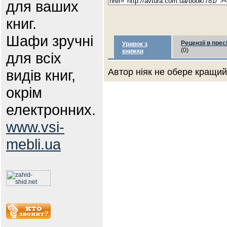
для ваших
книг.
Шафи зручні
Рецензії в прес
Уривок з
(0)
книжки
для всіх
видів книг,
Автор ніяк не обере кращий 
окрім
електронних.
www.vsi-
mebli.ua