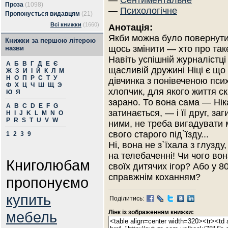
—
Сентиментальне
Проза
(1098)
—
Психологічне
Пропонується видавцям
(21)
Всі книжки
(1660)
Анотація:
Якби можна було повернути
Книжки за першою літерою
щось змінити — хто про так
назви
Навіть успішній журналістці
А
Б
В
Г
Д
Е
Є
щасливій дружині Ніці є що
Ж
З
И
І
Й
К
Л
М
Н
О
П
Р
С
Т
У
дівчинка з понівеченою псих
Ф
Х
Ц
Ч
Ш
Щ
Э
хлопчик, для якого життя с
Ю
Я
зарано. То вона сама — Нік
A
B
C
D
E
F
G
затинається, — і її друг, за
H
I
J
K
L
M
N
O
P
R
S
T
U
V
W
ними, не треба вигадувати 
свого старого під`їзду...
1
2
3
9
Ні, вона не з`їхала з глузд
на телебаченні! Чи чого во
Книголюбам
своїх дитячих ігор? Або у 80
справжнім коханням?
пропонуємо
купить
Поділитись:
мебель
Лінк із зображенням книжки: