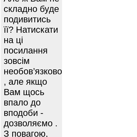
складно буде
подивитись
її? Натискати
на ці
посилання
зовсім
необов’язково
, але якщо
Вам щось
впало до
вподоби -
дозволяємо .
З повагою,