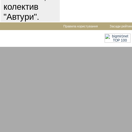
колектив
"Автури".
Правила користування
Засади рейтин