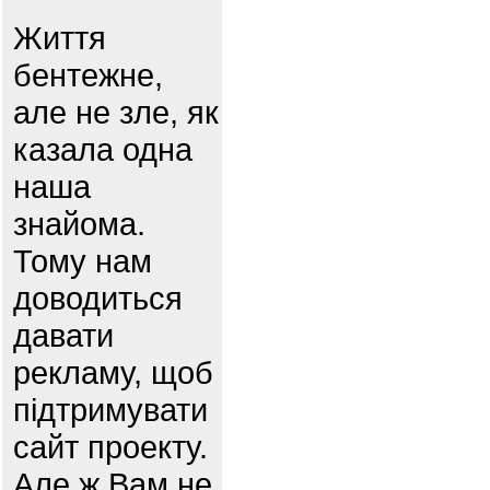
Життя
бентежне,
але не зле, як
казала одна
наша
знайома.
Тому нам
доводиться
давати
рекламу, щоб
підтримувати
сайт проекту.
Але ж Вам не