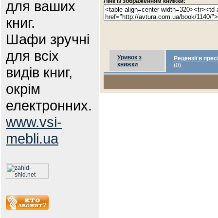
Лінк із зображенням книжки:
для ваших
книг.
Шафи зручні
для всіх
Уривок з
Рецензії в прес
книжки
(0)
видів книг,
окрім
електронних.
www.vsi-
mebli.ua