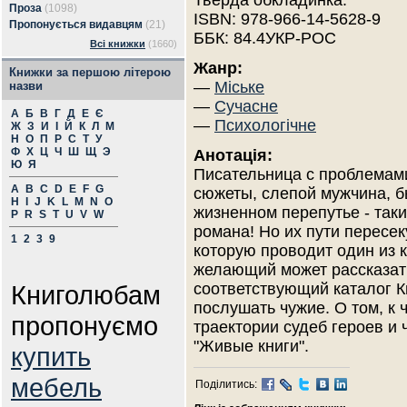
Тверда обкладинка.
Проза
(1098)
ISBN: 978-966-14-5628-9
Пропонується видавцям
(21)
ББК: 84.4УКР-РОС
Всі книжки
(1660)
Жанр:
Книжки за першою літерою
—
Міське
назви
—
Сучасне
А
Б
В
Г
Д
Е
Є
—
Психологічне
Ж
З
И
І
Й
К
Л
М
Н
О
П
Р
С
Т
У
Ф
Х
Ц
Ч
Ш
Щ
Э
Анотація:
Ю
Я
Писательница с проблемами
A
B
C
D
E
F
G
сюжеты, слепой мужчина, 
H
I
J
K
L
M
N
O
жизненном перепутье - так
P
R
S
T
U
V
W
романа! Но их пути пересек
1
2
3
9
которую проводит один из
желающий может рассказать
Книголюбам
соответствующий каталог Кн
послушать чужие. О том, к 
пропонуємо
траектории судеб героев и ч
"Живые книги".
купить
мебель
Поділитись: