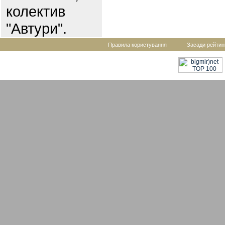
колектив
"Автури".
Правила користування
Засади рейтин