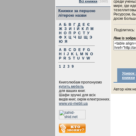
Всі книжки
(1660)
среди ученых
мире, где ид
тезеллитовы
Книжки за першою
Ресурсом, б
літерою назви
доске Больш
А
Б
В
Г
Д
Е
Є
Ж
З
И
І
Й
К
Л
М
Поділитись:
Н
О
П
Р
С
Т
У
Ф
Х
Ц
Ч
Ш
Щ
Э
Лінк із зоб
Ю
Я
A
B
C
D
E
F
G
H
I
J
K
L
M
N
O
P
R
S
T
U
V
W
1
2
3
9
Уривок 
книжки
Книголюбам пропонуємо
купить мебель
Автор ніяк н
для ваших книг.
Шафи зручні для всіх
видів книг, окрім електронних.
www.vsi-mebli.ua