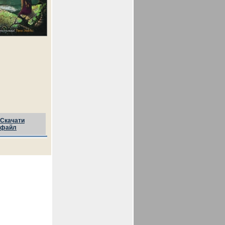
Скачати
файл