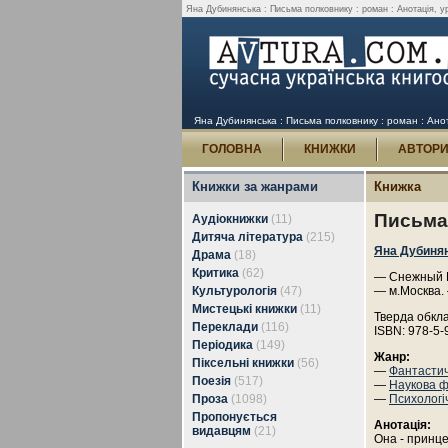
Яна Дубинянська : Письма полковнику : роман : Анотація, ур
Яна Дубинянська : Письма полковнику : роман : Анот
ГОЛОВНА
КНИЖКИ
АВТОР
Книжки за жанрами
Книжка
Письма
Аудіокнижки
(11)
Дитяча література
(215)
Яна Дубиня
Драма
(18)
Критика
(62)
— Снежный Ко
Культурологія
(47)
— м.Москва.
Мистецькі книжки
(11)
Тверда обкл
Переклади
(116)
ISBN: 978-5-
Періодика
(149)
Жанр:
Піксельні книжки
(56)
—
Фантасти
Поезія
(517)
—
Наукова ф
Проза
(1098)
—
Психологі
Пропонується
Анотація:
видавцям
(21)
Она - принце