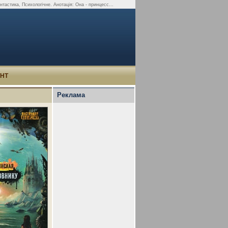
астика, Психологічне. Анотація: Она - принцесс...
УНТ
Реклама