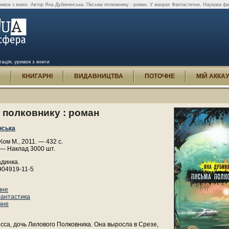
ивок з книги.
Автор Яна Дубинянська. Письма полковнику : роман. У жанрах Фантастичне, Наукова фант
ація, уривок з книги
И
КНИГАРНІ
ВИДАВНИЦТВА
ПОТОЧНЕ
МІЙ АККА
 полковнику : роман
нська
м М., 2011. — 432 с.
 — Наклад 3000 шт.
адинка.
904919-11-5
чне
антастика
чне
сса, дочь Лилового Полковника. Она выросла в Срезе,