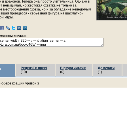
 и драконов. Теперь она просто учительница. Однако в
ет невидимая, но жестокая схватка не только за
е месторождения Среза, но и за обладание неведомым
ывшая принцесса - серьезная фигура на шахматной
ой Игры.
раженням книжки:
Рецензії в пресі
Відгуки читачів
Де купити
з
(10)
(0)
(1)
е обере кращий уривок :)