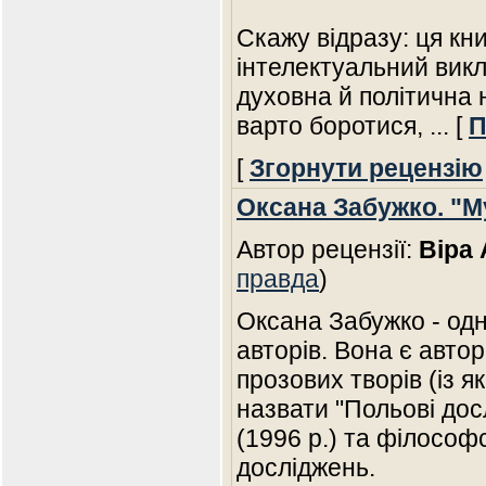
Скажу відразу: ця к
інтелектуальний викл
духовна й політична 
варто боротися,
... [
П
[
Згорнути рецензію
Оксана Забужко. "М
Автор рецензії:
Віра 
правда
)
Оксана Забужко - одн
авторів. Вона є автор
прозових творів (із 
назвати "Польові дос
(1996 р.) та філософ
досліджень.