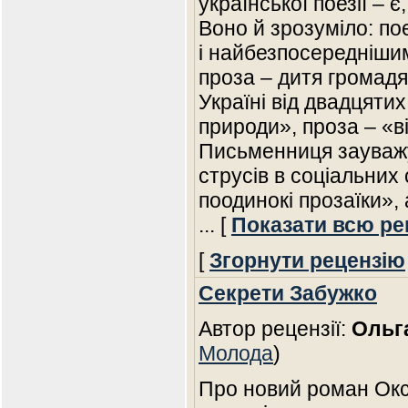
української поезії – є
Воно й зрозуміло: по
і найбезпосередніши
проза – дитя громадя
Україні від двадцятих
природи», проза – «від 
Письменниця зауважу
струсів в соціальних
поодинокі прозаїки»,
... [
Показати всю ре
[
Згорнути рецензію
Секрети Забужко
Автор рецензії:
Ольг
Молода
)
Про новий роман Ок