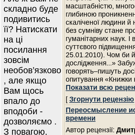
масштабністю, много
складно буде
глибиною проникнення
подивитись
скаліченої людини й 
її? Натискати
без сумніву стане п
на ці
гуманітарних наук. І 
суттєвого підвищення 
посилання
25.01.2010). Чом би 
зовсім
дослідження...» Забу
необов’язково
говорять–пишуть досі
, але якщо
опитування «Книжки 
Показати всю рецен
Вам щось
[
Згорнути рецензію
впало до
вподоби -
Переосмысление ис
времени
дозволяємо .
Автор рецензії:
Дмит
З повагою,