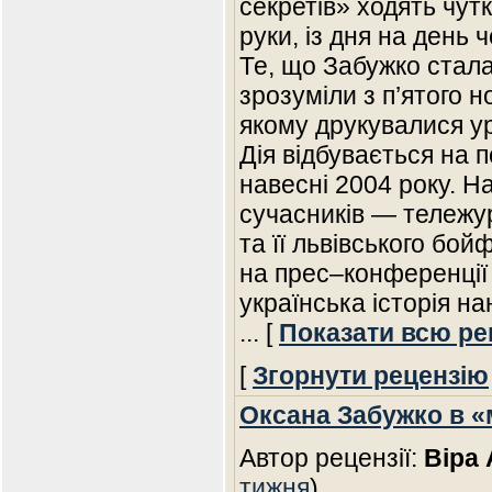
секретів» ходять чутк
руки, із дня на день ч
Те, що Забужко стала
зрозуміли з п’ятого 
якому друкувалися ур
Дія відбувається на 
навесні 2004 року. 
сучасників — тележу
та її львівського бо
на прес–конференції
українська історія на
... [
Показати всю ре
[
Згорнути рецензію
Оксана Забужко в «
Автор рецензії:
Віра 
тижня
)