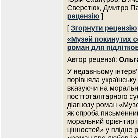
Сверстюк, Дмитро П
рецензію
]
[
Згорнути рецензію
«Музей покинутих с
роман для підлітков
Автор рецензії:
Ольг
У недавньому інтерв’
порівняла українську
вказуючи на моральну
посттоталітарного сус
діагнозу роман «Музе
як спроба письменниц
моральний орієнтир і
цінностей» у плідне 