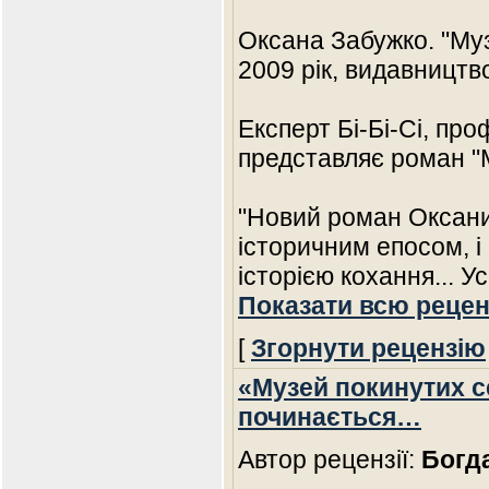
Оксана Забужко. "Муз
2009 рік, видавництво
Експерт Бі-Бі-Сі, пр
представляє роман "М
"Новий роман Оксани
історичним епосом, 
історією кохання... У
Показати всю рецен
[
Згорнути рецензію
«Музей покинутих се
починається…
Автор рецензії:
Богд