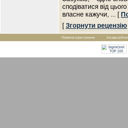
сподіватися від цього
власне кажучи,
... [
П
[
Згорнути рецензію
Правила користування
Засади рейтин