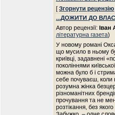
[
Згорнути рецензію
...ДОЖИТИ ДО ВЛА
Автор рецензії:
Іван
літературна газета
)
У новому романі Окс
що мусило в ньому бут
криївці, задавнені «
поколіннями київської
можна було б і стрим
себе почуваєш, коли 
розумна жінка безцер
різноманітних бренді
прочування та не ме
розтікання, без яког
Забужко, – одне слово