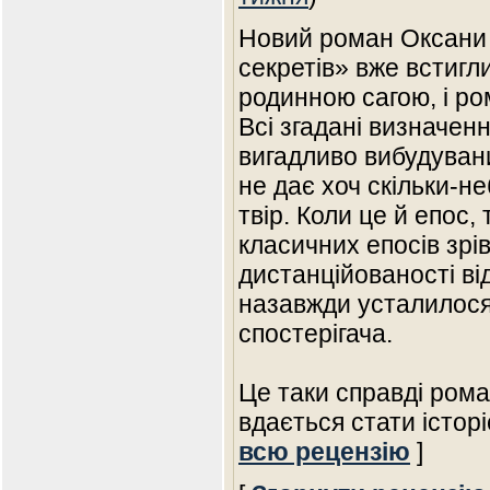
Новий роман Оксани
секретів» вже встигл
родинною сагою, і ро
Всі згадані визначенн
вигадливо вибудуван
не дає хоч скільки-н
твір. Коли це й епос,
класичних епосів зрі
дистанційованості від
назавжди усталилося
спостерігача.
Це таки справді рома
вдається стати істор
всю рецензію
]