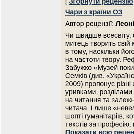
[
Згорнути рецензію
Чари з країни ОЗ
Автор рецензії:
Леон
Чи швидше всесвіту,
митець творить свій 
в тому, наскільки йог
на частоти твору. Р
Забужко «Музей поки
Семків (див. «Україн
2009) пропонує різні 
уривками, розділами 
на читання та залежн
читача. І лише «неве
шопті гуманітаріїв, к
текстів за професію,
Показати всю рецен