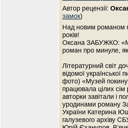
Автор рецензії:
Окса
замок
)
Над новим романом 
років!
Оксана ЗАБУЖКО: «Му
роман про минуле, я
Літературний світ до
відомої української 
фото) «Музей покинут
працювала цілих сім р
авторки завітали і пол
уродинами роману За
України Катерина Ющ
галузевого архіву СБ
Юрій Єхануров, В’яч