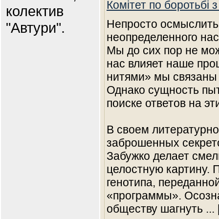
Комітет по боротьбі 
колектив
Непросто осмыслить
"Автури".
неопределенного нас
Мы до сих пор не мож
нас влияет наше пр
нитями» мы связаны 
Однако сущность пыт
поиске ответов на э
В своем литературн
заброшенных секрет
Забужко делает смел
целостную картину. 
генотипа, переданно
«программы». Осозна
обществу шагнуть
...