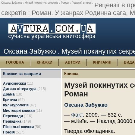
Оксана Забужко : Музей покинутих секретів : Роман : Рецензії в пресі.
Рецензії в п
секретів : Роман. У жанрах Родинна сага, Мі
Оксана Забужко : Музей покинутих секреті
ГОЛОВНА
КНИЖКИ
АВТОРИ
КНИГАРНІ
ВИДА
Книжки за жанрами
Книжка
Музей покинутих се
Аудіокнижки
(11)
Дитяча література
(215)
Роман
Драма
(18)
Критика
(62)
Оксана Забужко
Культурологія
(47)
Мистецькі книжки
(11)
—
Факт
, 2009. — 832 с.
Переклади
(116)
— м.Київ. — Наклад 30000 
Періодика
(149)
Піксельні книжки
(56)
Тверда обкладинка.
Поезія
(517)