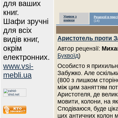
для ваших
книг.
Уривок з
Рецензії в пресі
Шафи зручні
книжки
(14)
для всіх
видів книг,
Аристотель проти 
окрім
Автор рецензії:
Миха
Буквоїд
)
електронних.
www.vsi-
Особисто я прихильн
Забужко. Але оскільки
mebli.ua
(800 з лишком сторіно
між цим заняттям по
Аристотеля, де велик
мовити, колони, на я
Сподіваюся, буде цік
цих античних колон 