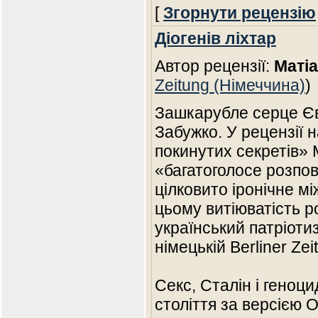
[
Згорнути рецензію
Діогенів ліхтар
Автор рецензії:
Маті
Zeitung (Німеччина)
)
Зашкарубле серце Єв
Забужко. У рецензії 
покинутих секретів» 
«багатоголосе розпов
цілковито іронічне м
цьому витіюватість р
український патріоти
німецькій Berliner Zei
Секс, Сталін і геноци
століття за версією 