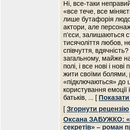
Ні, все-таки неправий
«все тече, все міняє
лише бутафорія людс
актори, але персонаж
п’єси, залишаються 
тисячоліття любов, н
співчуття, вдячність
загальному, майже 
полі, і все нові і нові
жити своїми болями,
«підключаються» до ц
користування емоції 
батьків,
... [
Показати
[
Згорнути рецензію
Оксана ЗАБУЖКО: «
секретів» – роман п