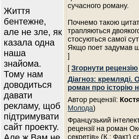
сучасного роману.
Життя
бентежне,
Почнемо такою цитато
але не зле, як
трапляються двоякого
стосуються самої суті 
казала одна
Якщо поет задумав 
наша
]
знайома.
[
Згорнути рецензію
Тому нам
Діагноз: кремляді.
доводиться
роман про історію 
давати
Автор рецензії:
Кост
рекламу, щоб
Молода
)
підтримувати
Французький інтелек
сайт проекту.
рецензії на роман О
Але ж Вам не
секретів» (К.: Факт)