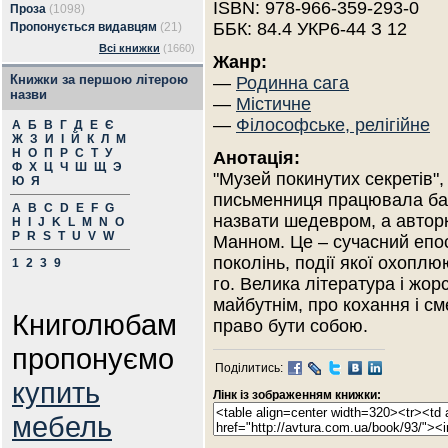
ISBN: 978-966-359-293-0
Проза
(1098)
ББК: 84.4 УКР6-44 З 12
Пропонується видавцям
(21)
Всі книжки
(1660)
Жанр:
Книжки за першою літерою
—
Родинна сага
назви
—
Містичне
—
Філософське, релігійне
А
Б
В
Г
Д
Е
Є
Ж
З
И
І
Й
К
Л
М
Н
О
П
Р
С
Т
У
Анотація:
Ф
Х
Ц
Ч
Ш
Щ
Э
"Музей покинутих секретів"
Ю
Я
письменниця працювала бага
A
B
C
D
E
F
G
назвати шедевром, а авторк
H
I
J
K
L
M
N
O
P
R
S
T
U
V
W
Манном. Це – сучасний епос
поколінь, події якої охоплю
1
2
3
9
го. Велика література і жо
майбутнім, про кохання і см
Книголюбам
право бути собою.
пропонуємо
Поділитись:
купить
Лінк із зображенням книжки:
мебель