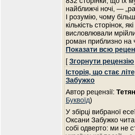
832 сторінки, що їх м
найближчі ночі, — „ра
І розумію, чому більш
кількість сторінок, як
висловлювали мрійли
роман приблизно на 
Показати всю рецен
[
Згорнути рецензію
Історія, що стає лі
Забужко
Автор рецензії:
Тетя
Буквоїд
)
У збірці вибраної ес
Оксани Забужко чита
собі одверто: ми не 