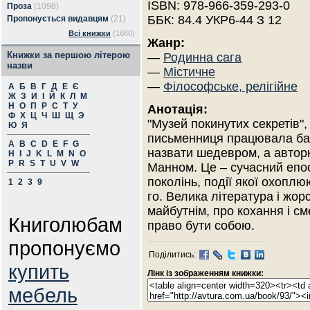
ISBN: 978-966-359-293-0
Проза
(1098)
ББК: 84.4 УКР6-44 З 12
Пропонується видавцям
(21)
Всі книжки
(1660)
Жанр:
Книжки за першою літерою
—
Родинна сага
назви
—
Містичне
—
Філософське, релігійне
А
Б
В
Г
Д
Е
Є
Ж
З
И
І
Й
К
Л
М
Н
О
П
Р
С
Т
У
Анотація:
Ф
Х
Ц
Ч
Ш
Щ
Э
"Музей покинутих секретів"
Ю
Я
письменниця працювала бага
A
B
C
D
E
F
G
назвати шедевром, а авторк
H
I
J
K
L
M
N
O
P
R
S
T
U
V
W
Манном. Це – сучасний епос
поколінь, події якої охоплю
1
2
3
9
го. Велика література і жо
майбутнім, про кохання і см
Книголюбам
право бути собою.
пропонуємо
Поділитись:
купить
Лінк із зображенням книжки:
мебель