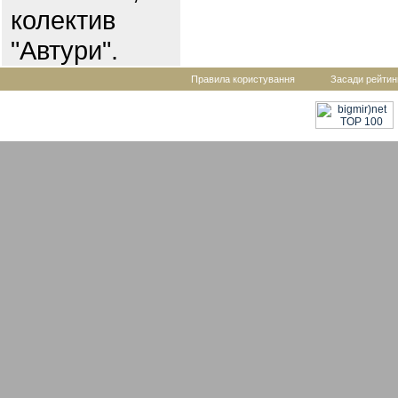
колектив
"Автури".
Правила користування
Засади рейтин