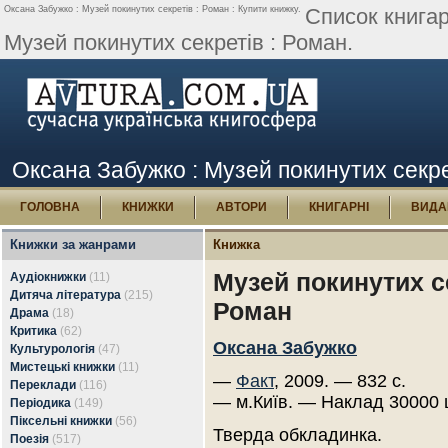
Оксана Забужко : Музей покинутих секретів : Роман : Купити книжку.
Список книга
Музей покинутих секретів : Роман.
Оксана Забужко : Музей покинутих секре
ГОЛОВНА
КНИЖКИ
АВТОРИ
КНИГАРНІ
ВИДА
Книжки за жанрами
Книжка
Музей покинутих се
Аудіокнижки
(11)
Дитяча література
(215)
Роман
Драма
(18)
Критика
(62)
Оксана Забужко
Культурологія
(47)
Мистецькі книжки
(11)
—
Факт
, 2009. — 832 с.
Переклади
(116)
— м.Київ. — Наклад 30000 
Періодика
(149)
Піксельні книжки
(56)
Тверда обкладинка.
Поезія
(517)