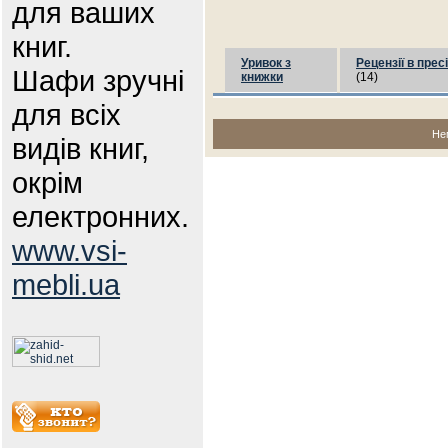
для ваших
книг.
Уривок з
Рецензії в пресі
Шафи зручні
книжки
(14)
для всіх
Не
видів книг,
окрім
електронних.
www.vsi-
mebli.ua