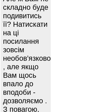
складно буде
подивитись
її? Натискати
на ці
посилання
зовсім
необов’язково
, але якщо
Вам щось
впало до
вподоби -
дозволяємо .
З повагою,