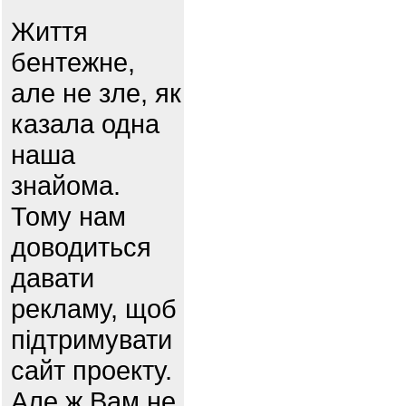
Життя
бентежне,
але не зле, як
казала одна
наша
знайома.
Тому нам
доводиться
давати
рекламу, щоб
підтримувати
сайт проекту.
Але ж Вам не