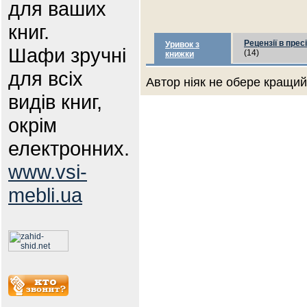
для ваших
книг.
Рецензії в пресі
Уривок з
Шафи зручні
(14)
книжки
для всіх
Автор ніяк не обере кращий 
видів книг,
окрім
електронних.
www.vsi-
mebli.ua