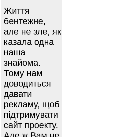
Життя
бентежне,
але не зле, як
казала одна
наша
знайома.
Тому нам
доводиться
давати
рекламу, щоб
підтримувати
сайт проекту.
Але ж Вам не