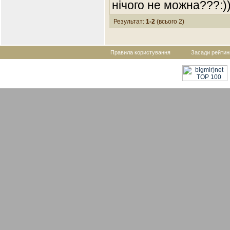
нічого не можна???:))
Результат:
1-2
(всього 2)
Правила користування
Засади рейтин