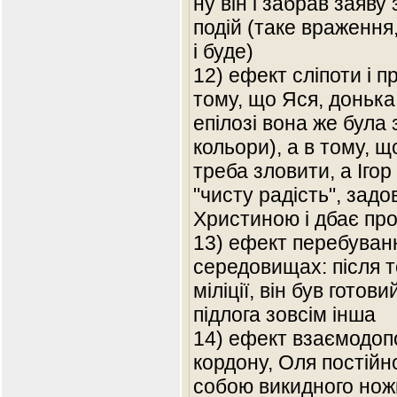
ну він і забрав заяву 
подій (таке враження,
і буде)
12) ефект сліпоти і п
тому, що Яся, донька
епілозі вона же була
кольори), а в тому, 
треба зловити, а Ігор
"чисту радість", зад
Христиною і дбає про
13) ефект перебуван
середовищах: після то
міліції, він був готов
підлога зовсім інша
14) ефект взаємодопо
кордону, Оля постійн
собою викидного ножи