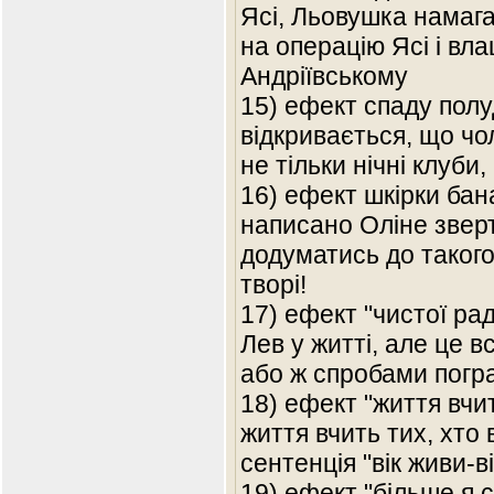
Ясі, Льовушка намага
на операцію Ясі і вл
Андріївському
15) ефект спаду полу
відкривається, що чо
не тільки нічні клуби,
16) ефект шкірки бана
написано Оліне зверт
додуматись до такого
творі!
‎17) ефект "чистої рад
Лев у житті, але це 
або ж спробами погр
18) ефект "життя вчи
життя вчить тих, хто 
сентенція "вік живи-в
19) ефект "більше я 