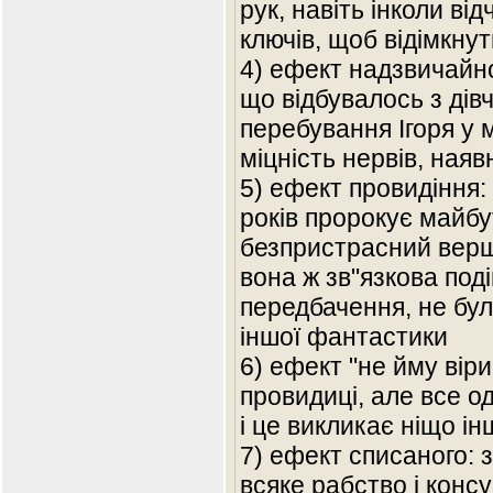
рук, навіть інколи в
ключів, щоб відімкну
4) ефект надзвичайної 
що відбувалось з дів
перебування Ігоря у м
міцність нервів, наяв
5) ефект провидіння:
років пророкує майбут
безпристрасний верши
вона ж зв"язкова подій
передбачення, не було 
іншої фантастики
6) ефект "не йму віри
провидиці, але все о
і це викликає ніщо ін
7) ефект списаного: 
всяке рабство і консу