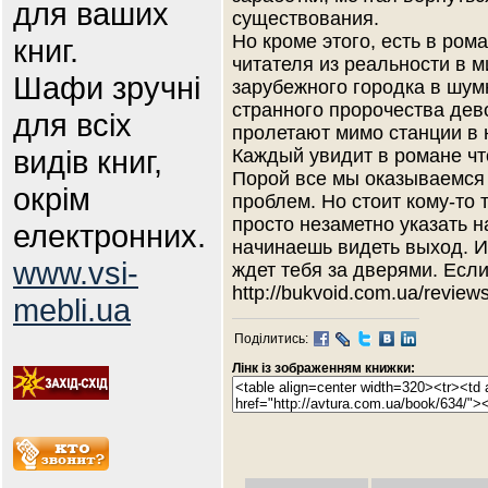
для ваших
существования.
Но кроме этого, есть в ром
книг.
читателя из реальности в м
Шафи зручні
зарубежного городка в шум
странного пророчества дев
для всіх
пролетают мимо станции в 
видів книг,
Каждый увидит в романе что
Порой все мы оказываемся 
окрім
проблем. Но стоит кому-то
просто незаметно указать н
електронних.
начинаешь видеть выход. И
www.vsi-
ждет тебя за дверями. Если
http://bukvoid.com.ua/revie
mebli.ua
Поділитись:
Лінк із зображенням книжки: