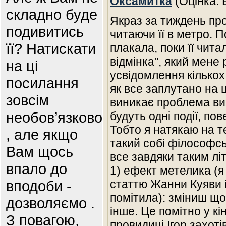
Оксамитка
(Оцінка: 
складно буде
Якраз за тиждень пр
подивитись
читаючи її в метро. П
її? Натискати
плакала, поки її чита
відмінка", який мене
на ці
усвідомлення кількох
посилання
як все заплутано на 
зовсім
виникає проблема ви
необов’язково
будуть одні події, по
Тобто я натякаю на т
, але якщо
такий собі філософсь
Вам щось
все завдяки таким л
впало до
1) ефект метелика (я
вподоби -
статтю Жанни Куяви і
помітила): зміниш що
дозволяємо .
інше. Це помітно у кі
З повагою,
провидиці Ігор захоті