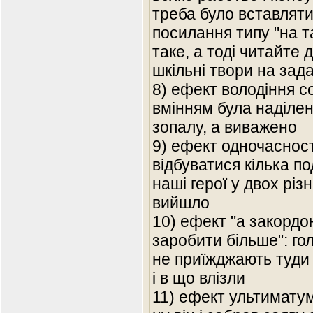
треба було вставляти
посилання типу "на т
таке, а тоді читайте д
шкільні твори на зад
8) ефект володіння с
вмінням була наділен
зопалу, а виважено
9) ефект одночасност
відбуватися кілька по
наші герої у двох різн
вийшло
10) ефект "а закордо
заробити більше": гол
не приїжджають туди 
і в що влізли
11) ефект ультиматум