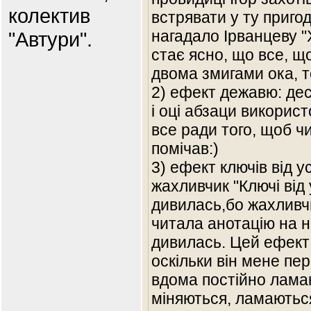
колектив
встрявати у ту приго
нагадало Ірванцеву "
"Автури".
стає ясно, що все, щ
двома змигами ока, т
2) ефект дежавю: дес
і оці абзаци використ
все ради того, щоб ч
помічав:)
3) ефект ключів від ус
жахливчик "Ключі від 
дивилась,бо жахливч
читала анотацію на н
дивилась. Цей ефект
оскільки він мене пер
вдома постійно ламаю
міняються, ламаються