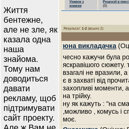
Уривок з
Рецензії в прес
книжки
(0)
Життя
бентежне,
але не зле, як
Результат:
1-2
(всього 2)
казала одна
юна викладачка
(Оц
наша
чесно кажучи була р
знайома.
яскравішого сюжету. т
Тому нам
взагалі не вразили, а
доводиться
є в захваті від прочит
давати
захопливі моменти, а
на трійку.
рекламу, щоб
ну як кажуть : "на см
підтримувати
,можливо , комусь і 
сайт проекту.
моє.
Але ж Вам не