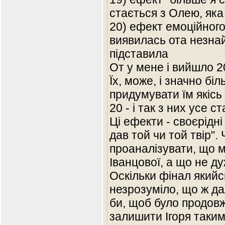
стається з Олею, яка
20) ефект емоційного 
виявилась ота незнай
підставила
От у мене і вийшло 2
Їх, може, і значно біл
придумувати їм якісь
20 - і так з них усе с
Ці ефекти - своєрідні
дав той чи той твір".
проаналізувати, що 
Іванцової, а що не ду
Оскільки фінал якийс
незрозуміло, що ж дал
би, щоб було продовж
залишити Ігоря таким