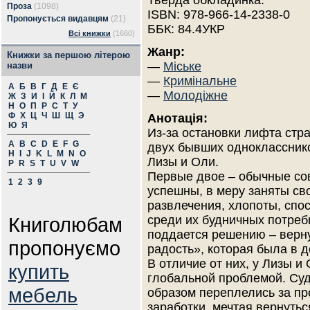
Тверда обкладинка.
Проза
(1098)
ISBN: 978-966-14-2338-0
Пропонується видавцям
(21)
ББК: 84.4УКР
Всі книжки
(1660)
Жанр:
Книжки за першою літерою
—
Міське
назви
—
Кримінальне
А
Б
В
Г
Д
Е
Є
—
Молодіжне
Ж
З
И
І
Й
К
Л
М
Н
О
П
Р
С
Т
У
Ф
Х
Ц
Ч
Ш
Щ
Э
Анотація:
Ю
Я
Из-за остановки лифта ст
A
B
C
D
E
F
G
двух бывших одноклассник
H
I
J
K
L
M
N
O
Лизы и Оли.
P
R
S
T
U
V
W
Первые двое – обычные со
1
2
3
9
успешны, в меру заняты св
развлечения, хлопоты, спо
Книголюбам
среди их будничных потребн
поддается решению – верну
пропонуємо
радость», которая была в д
В отличие от них, у Лизы и
купить
глобальной проблемой. Су
мебель
образом переплелись за пр
заработки, мечтая вернуть